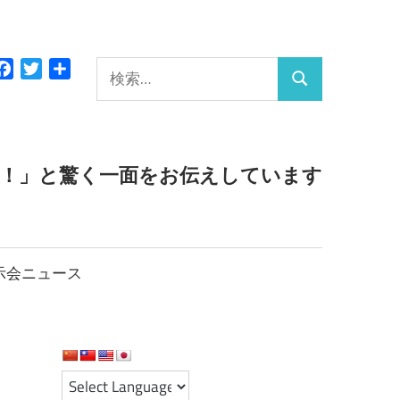
検
Facebook
Twitter
共
検
有
索:
索
っ！」と驚く一面をお伝えしています
示会ニュース