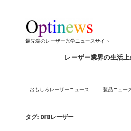
コ
ン
テ
Opti
ン
ツ
最先端のレーザー光学ニュースサイト
へ
ス
レーザー業界の生活上
キ
ッ
プ
おもしろレーザーニュース
製品ニュー
タグ:
DFBレーザー