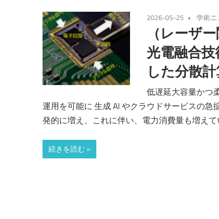
2026-05-25
学術ニ
（レーザー
光電融合技
した分散計
低遅延大容量かつ
運用を可能に 生成 AI やクラウドサービス
発的に増え、これに伴い、電力消費量も増えて
続きを読む