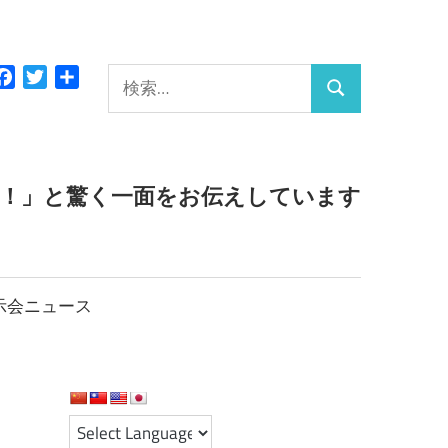
検
Facebook
Twitter
共
検
有
索:
索
っ！」と驚く一面をお伝えしています
示会ニュース