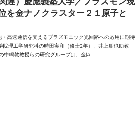
関連）慶應義塾大学／プラズモン現
位を金ナノクラスター２１原子と
池・高速通信を支えるプラズモニック光回路への応用に期待
大学院理工学研究科の時田実和（修士2年）、井上朋也助教
の中嶋敦教授らの研究グループは、金(A