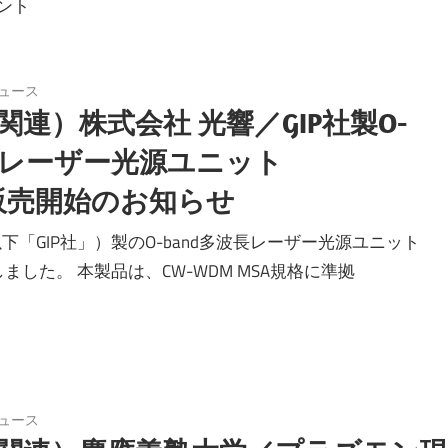
ント
ュース
連）株式会社 光響／GIP社製O-
波長レーザー光源ユニット
輸入・販売開始のお知らせ
社（以下「GIP社」）製のO-band多波長レーザー光源ユニット
しました。 本製品は、CW-WDM MSA規格に準拠
ュース