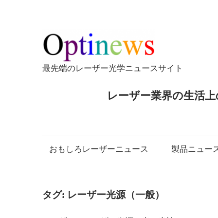
コ
ン
テ
Opti
ン
ツ
最先端のレーザー光学ニュースサイト
へ
ス
レーザー業界の生活上
キ
ッ
プ
おもしろレーザーニュース
製品ニュー
タグ:
レーザー光源（一般）