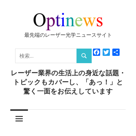
コ
ン
テ
ン
最先端のレーザー光学ニュースサイト
Optinews
ツ
へ
検
Facebook
Twitter
共
ス
検
有
索:
キ
索
レーザー業界の生活上の身近な話題・
ッ
トピックもカバーし、「あっ！」と
プ
驚く一面をお伝えしています