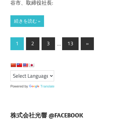
谷市、取締役社長:
続きを読む
投
次
1
2
3
…
13
»
の
稿
記
の
事
ペ
ー
Powered by
Translate
ジ
送
株式会社光響 @FACEBOOK
り