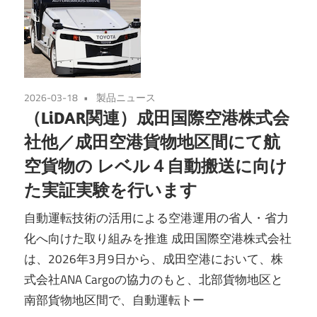
2026-03-18
製品ニュース
（LiDAR関連）成田国際空港株式会
社他／成田空港貨物地区間にて航
空貨物の レベル４自動搬送に向け
た実証実験を行います
自動運転技術の活用による空港運用の省人・省力
化へ向けた取り組みを推進 成田国際空港株式会社
は、2026年3月9日から、成田空港において、株
式会社ANA Cargoの協力のもと、北部貨物地区と
南部貨物地区間で、自動運転トー