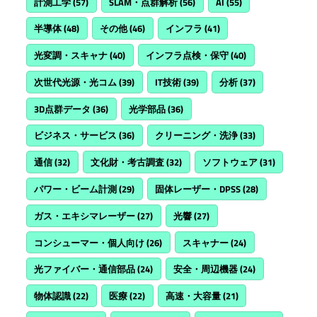
計測工学
(57)
SLAM・点群解析
(56)
AI
(55)
半導体
(48)
その他
(46)
インフラ
(41)
光変調・スキャナ
(40)
インフラ点検・保守
(40)
次世代光源・光コム
(39)
IT技術
(39)
分析
(37)
3D点群データ
(36)
光学部品
(36)
ビジネス・サービス
(36)
クリーニング・洗浄
(33)
通信
(32)
文化財・考古調査
(32)
ソフトウェア
(31)
パワー・ビーム計測
(29)
固体レーザー・DPSS
(28)
ガス・エキシマレーザー
(27)
光響
(27)
コンシューマー・個人向け
(26)
スキャナー
(24)
光ファイバー・通信部品
(24)
安全・周辺機器
(24)
物体認識
(22)
医療
(22)
高速・大容量
(21)