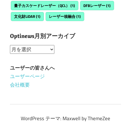
量子カスケードレーザー（QCL）
(1)
DFBレーザー
(1)
文化財LiDAR
(1)
レーザー核融合
(1)
Optinews月別アーカイブ
Optinews
月
別
ユーザーの皆さんへ
ア
ユーザーページ
ー
会社概要
カ
イ
ブ
WordPress テーマ: Maxwell by ThemeZee