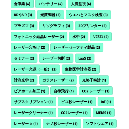
倉庫業
(4)
バッテリー
(4)
人流監視
(4)
ARやVR
(3)
光変調器
(3)
ウエハとマスク検査
(3)
プラズマ
(3)
リソグラフィ
(3)
3Dプリンター
(3)
フォトニック結晶レーザー
(2)
水中
(2)
VCSEL
(2)
レーザー穴あけ
(2)
レーザーセーフティ製品
(2)
セミナー
(2)
レーザー切断
(2)
LaaS
(2)
レーザー光源（一般）
(2)
生物医学計測器
(2)
計測光学
(2)
ガラスレーザー
(2)
光格子時計
(1)
ビアホール加工
(1)
自律飛行
(1)
CO2 レーザー
(1)
サブスクリプション
(1)
ピコ秒レーザー
(1)
IoT
(1)
レーザークリーナー
(1)
CO2レーザー
(1)
MEMS
(1)
レーザーｂ
(1)
ナノ秒レーザー
(1)
ソフトウエア
(1)