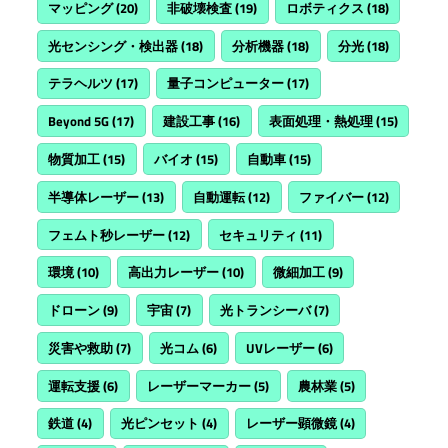
マッピング
(20)
非破壊検査
(19)
ロボティクス
(18)
光センシング・検出器
(18)
分析機器
(18)
分光
(18)
テラヘルツ
(17)
量子コンピューター
(17)
Beyond 5G
(17)
建設工事
(16)
表面処理・熱処理
(15)
物質加工
(15)
バイオ
(15)
自動車
(15)
半導体レーザー
(13)
自動運転
(12)
ファイバー
(12)
フェムト秒レーザー
(12)
セキュリティ
(11)
環境
(10)
高出力レーザー
(10)
微細加工
(9)
ドローン
(9)
宇宙
(7)
光トランシーバ
(7)
災害や救助
(7)
光コム
(6)
UVレーザー
(6)
運転支援
(6)
レーザーマーカー
(5)
農林業
(5)
鉄道
(4)
光ピンセット
(4)
レーザー顕微鏡
(4)