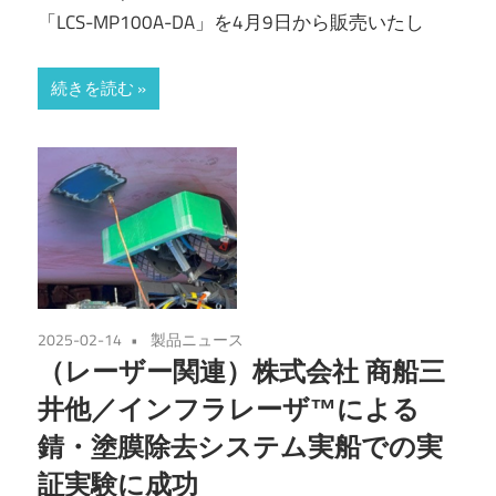
「LCS-MP100A-DA」を4月9日から販売いたし
続きを読む
2025-02-14
製品ニュース
（レーザー関連）株式会社 商船三
井他／インフラレーザ™による
錆・塗膜除去システム実船での実
証実験に成功