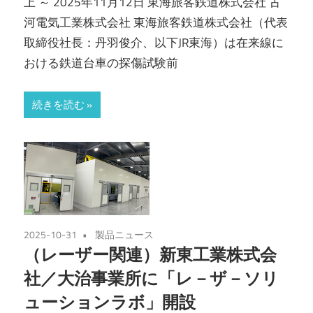
上 ～ 2025年11月12日 東海旅客鉄道株式会社 古
河電気工業株式会社 東海旅客鉄道株式会社（代表
取締役社長：丹羽俊介、以下JR東海）は在来線に
おける鉄道台車の探傷試験前
続きを読む
2025-10-31
製品ニュース
（レーザー関連）新東工業株式会
社／大治事業所に「レ－ザ－ソリ
ューションラボ」開設