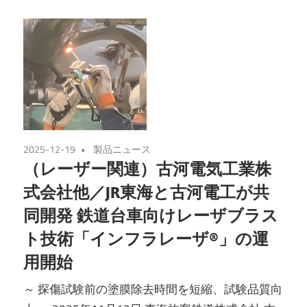
2025-12-19
製品ニュース
（レーザー関連）古河電気工業株
式会社他／JR東海と古河電工が共
同開発 鉄道台車向けレーザブラス
ト技術「インフラレーザ®」の運
用開始
～ 探傷試験前の塗膜除去時間を短縮、試験品質向