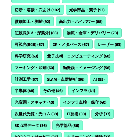
切断・溶接・穴あけ
(102)
光学部品・素子
(92)
微細加工・剥離
(92)
高出力・ハイパワー
(88)
短波長(UV・深紫外)
(83)
物流・倉庫・デリバリー
(73)
可視光(RGB)
(67)
XR・メタバース
(67)
レーザー
(63)
科学研究
(63)
量子技術・コンピューティング
(60)
マーキング・印刷
(60)
顕微鏡・イメージング
(58)
計測工学
(57)
SLAM・点群解析
(56)
AI
(55)
半導体
(48)
その他
(46)
インフラ
(41)
光変調・スキャナ
(40)
インフラ点検・保守
(40)
次世代光源・光コム
(39)
IT技術
(39)
分析
(37)
3D点群データ
(36)
光学部品
(36)
ビジネス・サービス
(36)
クリーニング・洗浄
(33)