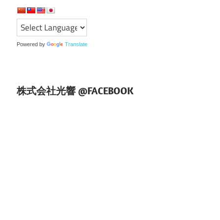
記
の
事
ペ
ー
Powered by
Translate
ジ
送
株式会社光響 @FACEBOOK
り