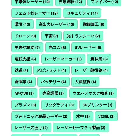
半導体レーザー
(13)
自動運転
(12)
ファイバー
(12)
フェムト秒レーザー
(12)
セキュリティ
(11)
環境
(10)
高出力レーザー
(10)
微細加工
(9)
ドローン
(9)
宇宙
(7)
光トランシーバ
(7)
災害や救助
(7)
光コム
(6)
UVレーザー
(6)
運転支援
(6)
レーザーマーカー
(5)
農林業
(5)
鉄道
(4)
光ピンセット
(4)
レーザー顕微鏡
(4)
倉庫業
(4)
バッテリー
(4)
人流監視
(4)
ARやVR
(3)
光変調器
(3)
ウエハとマスク検査
(3)
プラズマ
(3)
リソグラフィ
(3)
3Dプリンター
(3)
フォトニック結晶レーザー
(2)
水中
(2)
VCSEL
(2)
レーザー穴あけ
(2)
レーザーセーフティ製品
(2)