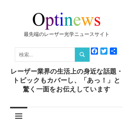
コ
ン
テ
ン
最先端のレーザー光学ニュースサイト
Optinews
ツ
へ
検
Facebook
Twitter
共
ス
検
有
索:
キ
索
レーザー業界の生活上の身近な話題・
ッ
トピックもカバーし、「あっ！」と
プ
驚く一面をお伝えしています