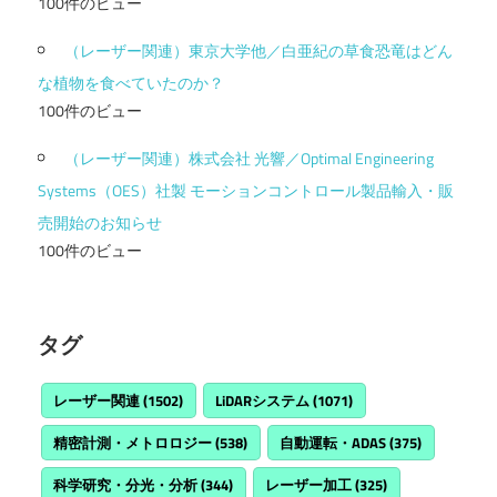
100件のビュー
（レーザー関連）東京大学他／白亜紀の草食恐竜はどん
な植物を食べていたのか？
100件のビュー
（レーザー関連）株式会社 光響／Optimal Engineering
Systems（OES）社製 モーションコントロール製品輸入・販
売開始のお知らせ
100件のビュー
タグ
レーザー関連
(1502)
LiDARシステム
(1071)
精密計測・メトロロジー
(538)
自動運転・ADAS
(375)
科学研究・分光・分析
(344)
レーザー加工
(325)