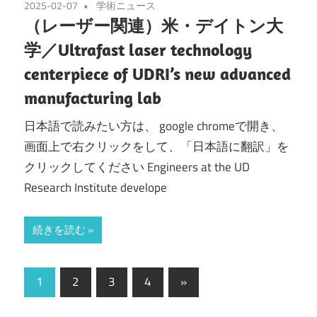
2025-02-07
学術ニュース
（レーザー関連）米・デイトン大
学／Ultrafast laser technology
centerpiece of UDRI’s new advanced
manufacturing lab
日本語で読みたい方は、 google chromeで開き、
画面上で右クリックをして、「日本語に翻訳」を
クリックしてください Engineers at the UD
Research Institute develope
続きを読む
投
次
1
2
3
4
»
の
稿