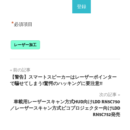
*
必須項目
レーザー加工
投
前の記事
【警告】スマートスピーカーはレーザーポインター
稿
で騙せてしまう!驚愕のハッキングに要注意!!
ナ
次の記事
⾞載用レーザースキャン方式HUD向けLDD RN5C750
ビ
／レーザースキャン方式ピコプロジェクター向けLDD
ゲ
RN5C752発売
ー