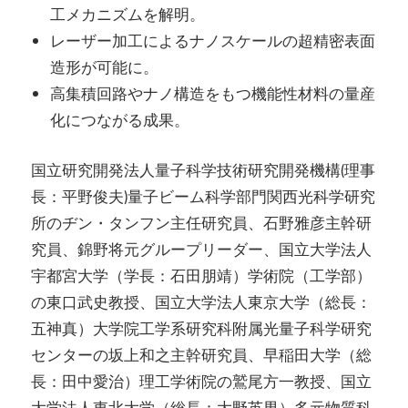
工メカニズムを解明。
レーザー加工によるナノスケールの超精密表面
造形が可能に。
高集積回路やナノ構造をもつ機能性材料の量産
化につながる成果。
国立研究開発法人量子科学技術研究開発機構(理事
長：平野俊夫)量子ビーム科学部門関西光科学研究
所のヂン・タンフン主任研究員、石野雅彦主幹研
究員、錦野将元グループリーダー、国立大学法人
宇都宮大学（学長：石田朋靖）学術院（工学部）
の東口武史教授、国立大学法人東京大学（総長：
五神真）大学院工学系研究科附属光量子科学研究
センターの坂上和之主幹研究員、早稲田大学（総
長：田中愛治）理工学術院の鷲尾方一教授、国立
大学法人東北大学（総長：大野英男）多元物質科