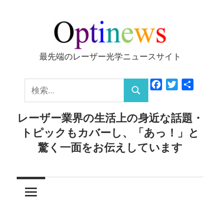
コ
ン
テ
ン
最先端のレーザー光学ニュースサイト
Optinews
ツ
へ
検
Facebook
Twitter
共
ス
検
有
索:
キ
索
レーザー業界の生活上の身近な話題・
ッ
トピックもカバーし、「あっ！」と
プ
驚く一面をお伝えしています