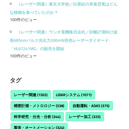
（レーザー関連）東京大学他／白亜紀の草食恐竜はどん
な植物を食べていたのか？
100件のビュー
（レーザー関連）ウシオ電機株式会社／距離計測向け波
長685nmパルス光出力200mW赤色レーザーダイオード
「HL67241MG」の販売を開始
100件のビュー
タグ
レーザー関連
(1502)
LiDARシステム
(1071)
精密計測・メトロロジー
(538)
自動運転・ADAS
(375)
科学研究・分光・分析
(344)
レーザー加工
(325)
製造・オートメーション
(324)