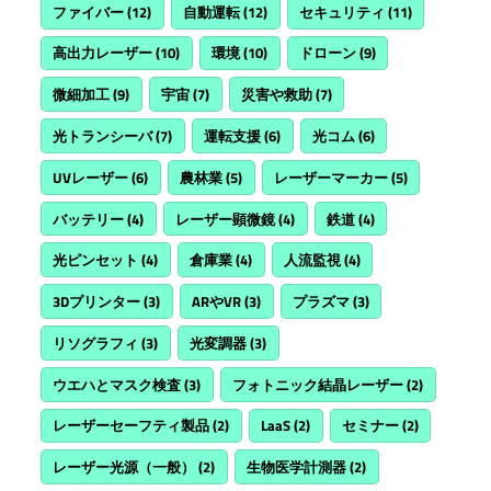
ファイバー
(12)
自動運転
(12)
セキュリティ
(11)
高出力レーザー
(10)
環境
(10)
ドローン
(9)
微細加工
(9)
宇宙
(7)
災害や救助
(7)
光トランシーバ
(7)
運転支援
(6)
光コム
(6)
UVレーザー
(6)
農林業
(5)
レーザーマーカー
(5)
バッテリー
(4)
レーザー顕微鏡
(4)
鉄道
(4)
光ピンセット
(4)
倉庫業
(4)
人流監視
(4)
3Dプリンター
(3)
ARやVR
(3)
プラズマ
(3)
リソグラフィ
(3)
光変調器
(3)
ウエハとマスク検査
(3)
フォトニック結晶レーザー
(2)
レーザーセーフティ製品
(2)
LaaS
(2)
セミナー
(2)
レーザー光源（一般）
(2)
生物医学計測器
(2)