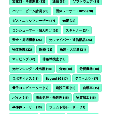
文化財・考古調査
(32)
通信
(32)
ソフトウェア
(31)
パワー・ビーム計測
(29)
固体レーザー・DPSS
(28)
ガス・エキシマレーザー
(27)
光響
(27)
コンシューマー・個人向け
(26)
スキャナー
(24)
安全・周辺機器
(24)
光ファイバー・通信部品
(24)
物体認識
(22)
医療
(22)
高速・大容量
(21)
マッピング
(20)
非破壊検査
(19)
光センシング・検出器
(18)
分光
(18)
分析機器
(18)
ロボティクス
(18)
Beyond 5G
(17)
テラヘルツ
(17)
量子コンピューター
(17)
建設工事
(16)
自動車
(15)
バイオ
(15)
表面処理・熱処理
(15)
物質加工
(15)
半導体レーザー
(13)
フェムト秒レーザー
(12)