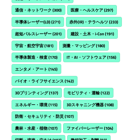
通信・ネットワーク
(300)
医療・ヘルスケア
(297)
半導体レーザー(LD)
(271)
赤外(IR)・テラヘルツ
(233)
超短パルスレーザー
(201)
建設・土木・i-Con
(191)
宇宙・航空宇宙
(181)
測量・マッピング
(180)
半導体製造・検査
(170)
IT・AI・ソフトウェア
(156)
エンタメ・アート
(145)
バイオ・ライフサイエンス
(142)
3Dプリンティング
(137)
モビリティ・運輸
(122)
エネルギー・環境
(115)
3Dスキャニング機器
(108)
防衛・セキュリティ・防災
(107)
農林・水産・植物
(107)
ファイバーレーザー
(104)
切断・溶接・穴あけ
(102)
微細加工・剥離
(92)