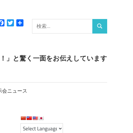
検
Facebook
Twitter
共
検
有
索:
索
っ！」と驚く一面をお伝えしています
示会ニュース