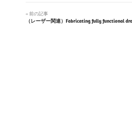
投
前の記事
（レーザー関連）Fabricating fully functional dro
稿
ナ
ビ
ゲ
ー
シ
ョ
ン