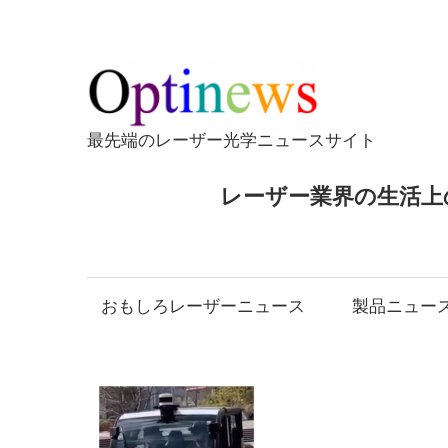
コ
ン
テ
Opti
ン
ツ
最先端のレーザー光学ニュースサイト
へ
ス
レーザー業界の生活上
キ
ッ
プ
おもしろレーザーニュース
製品ニュー