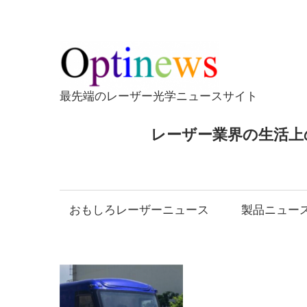
コ
ン
テ
Opti
ン
ツ
最先端のレーザー光学ニュースサイト
へ
ス
レーザー業界の生活上
キ
ッ
プ
おもしろレーザーニュース
製品ニュー