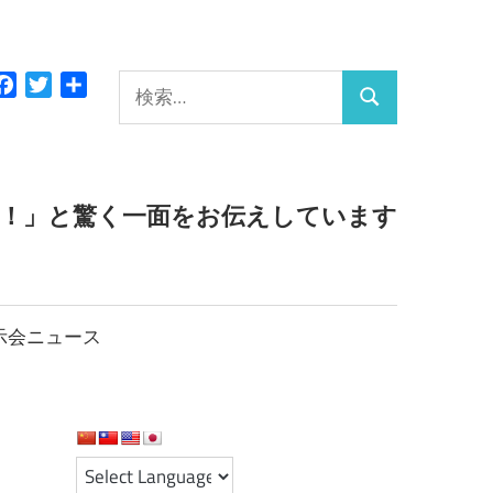
検
Facebook
Twitter
共
検
有
索:
索
っ！」と驚く一面をお伝えしています
示会ニュース