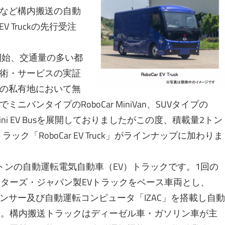
湾など構内搬送の自動
V Truckの先行受注
開始、交通量の多い都
術・サービスの実証
の私有地において無
ンタイプのRoboCar MiniVan、SUVタイプの
ar Mini EV Busを展開しておりましたがこの度、積載量2トン
ク「RoboCar EV Truck」がラインナップに加わりま
、積載量2トンの自動運転電気自動車（EV）トラックです。1回の
モーターズ・ジャパン製EVトラックをベース車両とし、
ンサー及び自動運転コンピュータ「IZAC」を搭載し自動
す。構内搬送トラックはディーゼル車・ガソリン車が主