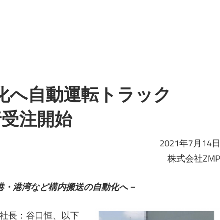
素化へ自動運転トラック
k先行受注開始
2021年7月14
株式会社ZM
港・港湾など構内搬送の自動化へ－
社長：谷口恒、以下