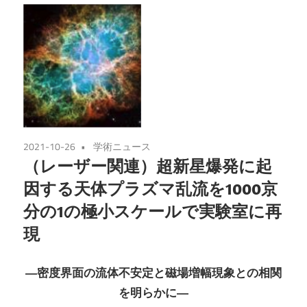
2021-10-26
学術ニュース
（レーザー関連）超新星爆発に起
因する天体プラズマ乱流を1000京
分の1の極小スケールで実験室に再
現
―密度界面の流体不安定と磁場増幅現象との相関
を明らかに―