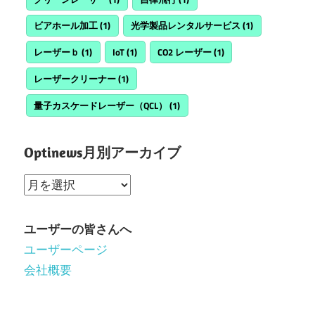
ビアホール加工
(1)
光学製品レンタルサービス
(1)
レーザーｂ
(1)
IoT
(1)
CO2 レーザー
(1)
レーザークリーナー
(1)
量子カスケードレーザー（QCL）
(1)
Optinews月別アーカイブ
Optinews
月
別
ユーザーの皆さんへ
ア
ユーザーページ
ー
会社概要
カ
イ