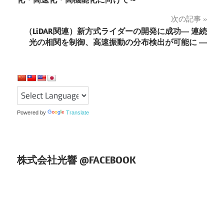
ナ
次の記事
ビ
（LiDAR関連）新方式ライダーの開発に成功― 連続
ゲ
光の相関を制御、高速振動の分布検出が可能に ―
ー
シ
ョ
Powered by
Translate
ン
株式会社光響 @FACEBOOK