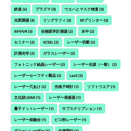
鉄道
(4)
プラズマ
(3)
ウエハとマスク検査
(3)
光変調器
(3)
リソグラフィ
(3)
3Dプリンター
(3)
ARやVR
(3)
生物医学計測器
(2)
水中
(2)
セミナー
(2)
VCSEL
(2)
レーザー切断
(2)
計測光学
(2)
ガラスレーザー
(2)
フォトニック結晶レーザー
(2)
レーザー光源（一般）
(2)
レーザーセーフティ製品
(2)
LaaS
(2)
レーザー穴あけ
(2)
光格子時計
(1)
ソフトウエア
(1)
文化財LiDAR
(1)
レーザー発振器
(1)
量子ドットレーザー
(1)
サブスクリプション
(1)
レーザー核融合
(1)
ピコ秒レーザー
(1)
グリーンレーザー
(1)
自律飛行
(1)