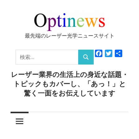
コ
ン
テ
ン
最先端のレーザー光学ニュースサイト
Optinews
ツ
へ
検
Facebook
Twitter
共
ス
検
有
索:
キ
索
レーザー業界の生活上の身近な話題・
ッ
トピックもカバーし、「あっ！」と
プ
驚く一面をお伝えしています