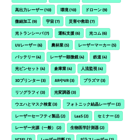
高出力レーザー
(10)
環境
(10)
ドローン
(9)
微細加工
(9)
宇宙
(7)
災害や救助
(7)
光トランシーバ
(7)
運転支援
(6)
光コム
(6)
UVレーザー
(6)
農林業
(5)
レーザーマーカー
(5)
バッテリー
(4)
レーザー顕微鏡
(4)
鉄道
(4)
光ピンセット
(4)
倉庫業
(4)
人流監視
(4)
3Dプリンター
(3)
ARやVR
(3)
プラズマ
(3)
リソグラフィ
(3)
光変調器
(3)
ウエハとマスク検査
(3)
フォトニック結晶レーザー
(2)
レーザーセーフティ製品
(2)
LaaS
(2)
セミナー
(2)
レーザー光源（一般）
(2)
生物医学計測器
(2)
VCSEL
(2)
レーザー切断
(2)
ガラスレーザー
(2)