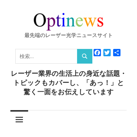
コ
ン
テ
ン
最先端のレーザー光学ニュースサイト
Optinews
ツ
へ
検
Facebook
Twitter
共
ス
検
有
索:
キ
索
レーザー業界の生活上の身近な話題・
ッ
トピックもカバーし、「あっ！」と
プ
驚く一面をお伝えしています