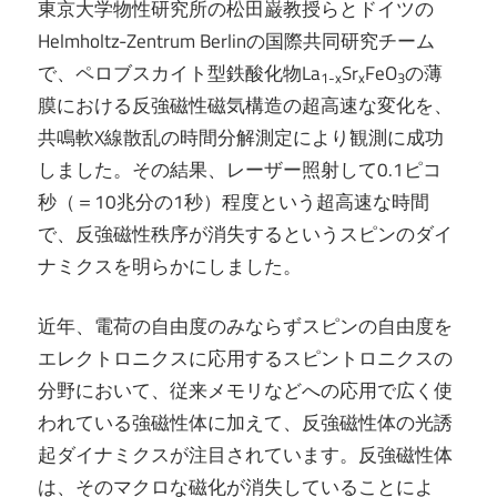
東京大学物性研究所の松田巌教授らとドイツの
Helmholtz-Zentrum Berlinの国際共同研究チーム
で、ペロブスカイト型鉄酸化物La
Sr
FeO
の薄
1-x
x
3
膜における反強磁性磁気構造の超高速な変化を、
共鳴軟X線散乱の時間分解測定により観測に成功
しました。その結果、レーザー照射して0.1ピコ
秒（＝10兆分の1秒）程度という超高速な時間
で、反強磁性秩序が消失するというスピンのダイ
ナミクスを明らかにしました。
近年、電荷の自由度のみならずスピンの自由度を
エレクトロニクスに応用するスピントロニクスの
分野において、従来メモリなどへの応用で広く使
われている強磁性体に加えて、反強磁性体の光誘
起ダイナミクスが注目されています。反強磁性体
は、そのマクロな磁化が消失していることによ