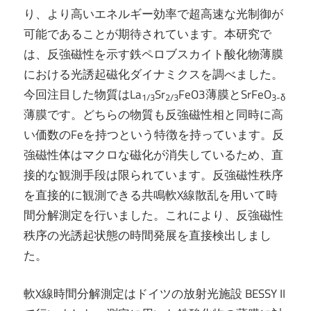
り、より高いエネルギー効率で超高速な光制御が
可能であることが期待されています。本研究で
は、反強磁性を示す鉄ペロブスカイト酸化物薄膜
における光誘起磁化ダイナミクスを調べました。
今回注目した物質はLa
Sr
FeO3薄膜とSrFeO
1/3
2/3
3-δ
薄膜です。どちらの物質も反強磁性相と同時に高
い価数のFeを持つという特徴を持っています。反
強磁性体はマクロな磁化が消失しているため、直
接的な観測手段は限られています。反強磁性秩序
を直接的に観測できる共鳴軟X線散乱を用いて時
間分解測定を行いました。これにより、反強磁性
秩序の光誘起状態の時間発展を直接検出しまし
た。
軟X線時間分解測定はドイツの放射光施設 BESSY II