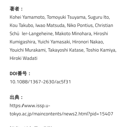
著者：
Kohei Yamamoto, Tomoyuki Tsuyama, Suguru Ito,
Kou Takubo, Iwao Matsuda, Niko Pontius, Christian
Schü ler-Langeheine, Makoto Minohara, Hiroshi
Kumigashira, Yuichi Yamasaki, Hironori Nakao,
Youichi Murakami, Takayoshi Katase, Toshio Kamiya,
Hiroki Wadati
DOI番号：
10.1088/1367-2630/ac5f31
出典：
https://www.issp.u-
tokyo.ac.jp/maincontents/news2.html?pid=15407