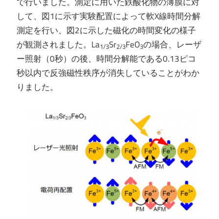
で行いました。測定に用いた鉄酸化物の薄膜に対
して、図1に示す実験配置によって軟X線時間分解
測定を行い、図2に示した磁化の時間変化の様子
が観測されました。La
Sr
FeO
の場合、レーザ
1/3
2/3
3
ー照射（0秒）の後、時間分解能である0.13ピコ
秒以内で反強磁性秩序が消失していることがわか
りました。