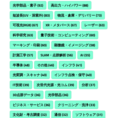
光学部品・素子
(92)
高出力・ハイパワー
(88)
短波長(UV・深紫外)
(83)
物流・倉庫・デリバリー
(73)
可視光(RGB)
(67)
XR・メタバース
(67)
レーザー
(63)
科学研究
(63)
量子技術・コンピューティング
(60)
マーキング・印刷
(60)
顕微鏡・イメージング
(58)
計測工学
(57)
SLAM・点群解析
(56)
AI
(55)
半導体
(48)
その他
(46)
インフラ
(41)
光変調・スキャナ
(40)
インフラ点検・保守
(40)
IT技術
(39)
次世代光源・光コム
(39)
分析
(37)
3D点群データ
(36)
光学部品
(36)
ビジネス・サービス
(36)
クリーニング・洗浄
(33)
文化財・考古調査
(32)
通信
(32)
ソフトウェア
(31)