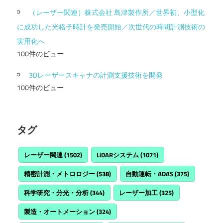
（レーザー関連）株式会社 島津製作所／世界初、小型化
に成功した光格子時計を発売開始／次世代の時間計測技術の
実用化へ
100件のビュー
3Dレーザースキャナの計測支援技術を開発
100件のビュー
タグ
レーザー関連
(1502)
LiDARシステム
(1071)
精密計測・メトロロジー
(538)
自動運転・ADAS
(375)
科学研究・分光・分析
(344)
レーザー加工
(325)
製造・オートメーション
(324)