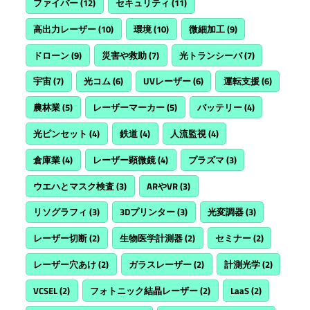
ファイバー
(12)
セキュリティ
(11)
高出力レーザー
(10)
環境
(10)
微細加工
(9)
ドローン
(9)
災害や救助
(7)
光トランシーバ
(7)
宇宙
(7)
光コム
(6)
UVレーザー
(6)
運転支援
(6)
農林業
(5)
レーザーマーカー
(5)
バッテリー
(4)
光ピンセット
(4)
鉄道
(4)
人流監視
(4)
倉庫業
(4)
レーザー顕微鏡
(4)
プラズマ
(3)
ウエハとマスク検査
(3)
ARやVR
(3)
リソグラフィ
(3)
3Dプリンター
(3)
光変調器
(3)
レーザー切断
(2)
生物医学計測器
(2)
セミナー
(2)
レーザー穴あけ
(2)
ガラスレーザー
(2)
計測光学
(2)
VCSEL
(2)
フォトニック結晶レーザー
(2)
LaaS
(2)