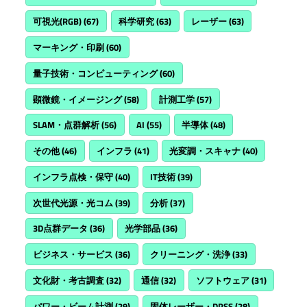
可視光(RGB)
(67)
科学研究
(63)
レーザー
(63)
マーキング・印刷
(60)
量子技術・コンピューティング
(60)
顕微鏡・イメージング
(58)
計測工学
(57)
SLAM・点群解析
(56)
AI
(55)
半導体
(48)
その他
(46)
インフラ
(41)
光変調・スキャナ
(40)
インフラ点検・保守
(40)
IT技術
(39)
次世代光源・光コム
(39)
分析
(37)
3D点群データ
(36)
光学部品
(36)
ビジネス・サービス
(36)
クリーニング・洗浄
(33)
文化財・考古調査
(32)
通信
(32)
ソフトウェア
(31)
パワー・ビーム計測
(29)
固体レーザー・DPSS
(28)