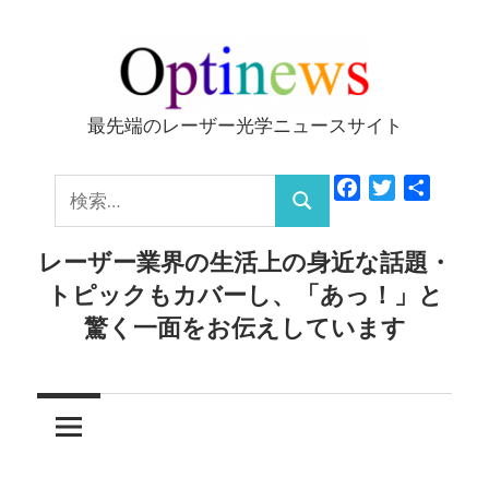
コ
ン
テ
ン
最先端のレーザー光学ニュースサイト
Optinews
ツ
へ
検
Facebook
Twitter
共
ス
検
有
索:
キ
索
レーザー業界の生活上の身近な話題・
ッ
トピックもカバーし、「あっ！」と
プ
驚く一面をお伝えしています