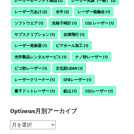
レーザーセーフティ製品
(2)
レーザー光源（一般）
(2)
レーザー穴あけ
(2)
水中
(2)
レーザー核融合
(1)
ソフトウエア
(1)
光格子時計
(1)
CO2 レーザー
(1)
サブスクリプション
(1)
自律飛行
(1)
レーザー発振器
(1)
ビアホール加工
(1)
光学製品レンタルサービス
(1)
ナノ秒レーザー
(1)
ピコ秒レーザー
(1)
文化財LiDAR
(1)
レーザークリーナー
(1)
DFBレーザー
(1)
量子ドットレーザー
(1)
鉱山
(1)
CO2レーザー
(1)
Optinews月別アーカイブ
Optinews
月