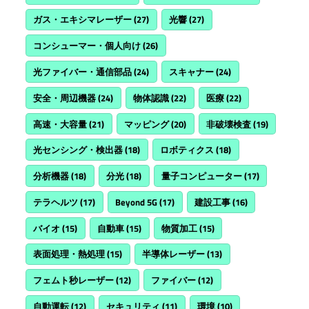
ガス・エキシマレーザー
(27)
光響
(27)
コンシューマー・個人向け
(26)
光ファイバー・通信部品
(24)
スキャナー
(24)
安全・周辺機器
(24)
物体認識
(22)
医療
(22)
高速・大容量
(21)
マッピング
(20)
非破壊検査
(19)
光センシング・検出器
(18)
ロボティクス
(18)
分析機器
(18)
分光
(18)
量子コンピューター
(17)
テラヘルツ
(17)
Beyond 5G
(17)
建設工事
(16)
バイオ
(15)
自動車
(15)
物質加工
(15)
表面処理・熱処理
(15)
半導体レーザー
(13)
フェムト秒レーザー
(12)
ファイバー
(12)
自動運転
(12)
セキュリティ
(11)
環境
(10)