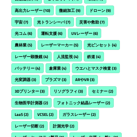
高出力レーザー
(10)
微細加工
(9)
ドローン
(9)
宇宙
(7)
光トランシーバ
(7)
災害や救助
(7)
光コム
(6)
運転支援
(6)
UVレーザー
(6)
農林業
(5)
レーザーマーカー
(5)
光ピンセット
(4)
レーザー顕微鏡
(4)
人流監視
(4)
鉄道
(4)
バッテリー
(4)
倉庫業
(4)
ウエハとマスク検査
(3)
光変調器
(3)
プラズマ
(3)
ARやVR
(3)
3Dプリンター
(3)
リソグラフィ
(3)
セミナー
(2)
生物医学計測器
(2)
フォトニック結晶レーザー
(2)
LaaS
(2)
VCSEL
(2)
ガラスレーザー
(2)
レーザー切断
(2)
計測光学
(2)