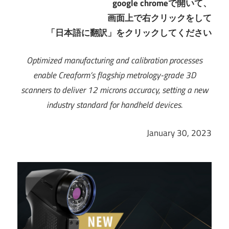
google chromeで開いて、
画面上で右クリックをして
「日本語に翻訳」をクリックしてください
Optimized manufacturing and calibration processes
enable Creaform’s flagship metrology-grade 3D
scanners to deliver 12 microns accuracy, setting a new
industry standard for handheld devices.
January 30, 2023