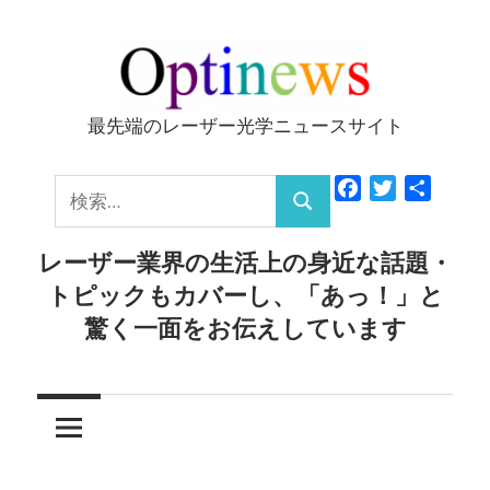
コ
ン
テ
ン
最先端のレーザー光学ニュースサイト
Optinews
ツ
へ
検
Facebook
Twitter
共
ス
検
有
索:
キ
索
レーザー業界の生活上の身近な話題・
ッ
トピックもカバーし、「あっ！」と
プ
驚く一面をお伝えしています