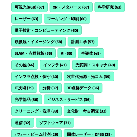
可視光(RGB)
(67)
XR・メタバース
(67)
科学研究
(63)
レーザー
(63)
マーキング・印刷
(60)
量子技術・コンピューティング
(60)
顕微鏡・イメージング
(58)
計測工学
(57)
SLAM・点群解析
(56)
AI
(55)
半導体
(48)
その他
(46)
インフラ
(41)
光変調・スキャナ
(40)
インフラ点検・保守
(40)
次世代光源・光コム
(39)
IT技術
(39)
分析
(37)
3D点群データ
(36)
光学部品
(36)
ビジネス・サービス
(36)
クリーニング・洗浄
(33)
文化財・考古調査
(32)
通信
(32)
ソフトウェア
(31)
パワー・ビーム計測
(29)
固体レーザー・DPSS
(28)