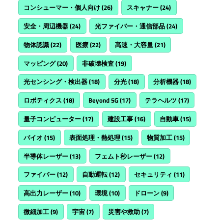
コンシューマー・個人向け
(26)
スキャナー
(24)
安全・周辺機器
(24)
光ファイバー・通信部品
(24)
物体認識
(22)
医療
(22)
高速・大容量
(21)
マッピング
(20)
非破壊検査
(19)
光センシング・検出器
(18)
分光
(18)
分析機器
(18)
ロボティクス
(18)
Beyond 5G
(17)
テラヘルツ
(17)
量子コンピューター
(17)
建設工事
(16)
自動車
(15)
バイオ
(15)
表面処理・熱処理
(15)
物質加工
(15)
半導体レーザー
(13)
フェムト秒レーザー
(12)
ファイバー
(12)
自動運転
(12)
セキュリティ
(11)
高出力レーザー
(10)
環境
(10)
ドローン
(9)
微細加工
(9)
宇宙
(7)
災害や救助
(7)