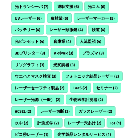
光トランシーバ
(7)
運転支援
(6)
光コム
(6)
UVレーザー
(6)
農林業
(5)
レーザーマーカー
(5)
バッテリー
(4)
レーザー顕微鏡
(4)
鉄道
(4)
光ピンセット
(4)
倉庫業
(4)
人流監視
(4)
3Dプリンター
(3)
ARやVR
(3)
プラズマ
(3)
リソグラフィ
(3)
光変調器
(3)
ウエハとマスク検査
(3)
フォトニック結晶レーザー
(2)
レーザーセーフティ製品
(2)
LaaS
(2)
セミナー
(2)
レーザー光源（一般）
(2)
生物医学計測器
(2)
VCSEL
(2)
レーザー切断
(2)
ガラスレーザー
(2)
水中
(2)
計測光学
(2)
レーザー穴あけ
(2)
IoT
(1)
ピコ秒レーザー
(1)
光学製品レンタルサービス
(1)