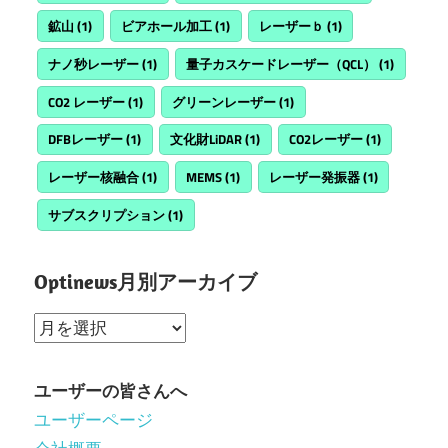
鉱山
(1)
ビアホール加工
(1)
レーザーｂ
(1)
ナノ秒レーザー
(1)
量子カスケードレーザー（QCL）
(1)
CO2 レーザー
(1)
グリーンレーザー
(1)
DFBレーザー
(1)
文化財LiDAR
(1)
CO2レーザー
(1)
レーザー核融合
(1)
MEMS
(1)
レーザー発振器
(1)
サブスクリプション
(1)
Optinews月別アーカイブ
Optinews
月
別
ユーザーの皆さんへ
ア
ユーザーページ
ー