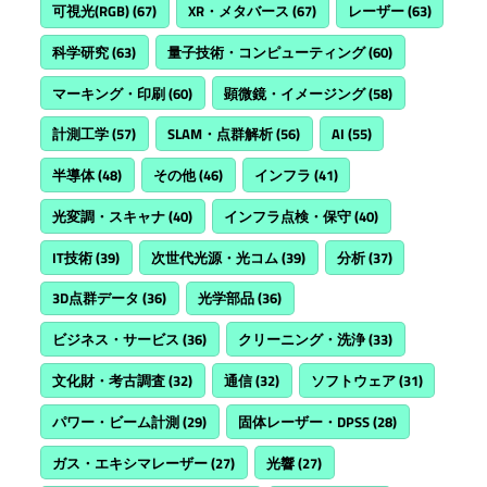
可視光(RGB)
(67)
XR・メタバース
(67)
レーザー
(63)
科学研究
(63)
量子技術・コンピューティング
(60)
マーキング・印刷
(60)
顕微鏡・イメージング
(58)
計測工学
(57)
SLAM・点群解析
(56)
AI
(55)
半導体
(48)
その他
(46)
インフラ
(41)
光変調・スキャナ
(40)
インフラ点検・保守
(40)
IT技術
(39)
次世代光源・光コム
(39)
分析
(37)
3D点群データ
(36)
光学部品
(36)
ビジネス・サービス
(36)
クリーニング・洗浄
(33)
文化財・考古調査
(32)
通信
(32)
ソフトウェア
(31)
パワー・ビーム計測
(29)
固体レーザー・DPSS
(28)
ガス・エキシマレーザー
(27)
光響
(27)