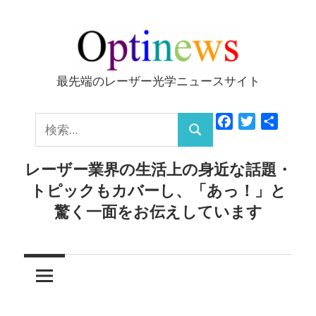
コ
ン
テ
ン
最先端のレーザー光学ニュースサイト
Optinews
ツ
へ
検
Facebook
Twitter
共
ス
検
有
索:
キ
索
レーザー業界の生活上の身近な話題・
ッ
トピックもカバーし、「あっ！」と
プ
驚く一面をお伝えしています