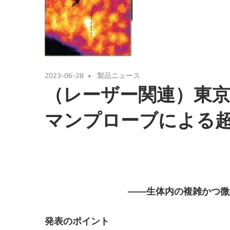
2023-06-28
製品ニュース
（レーザー関連）東
マンプローブによる
――生体内の複雑かつ微
発表のポイント