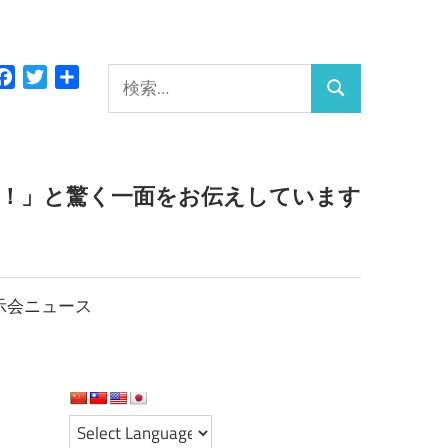
検
Facebook
Twitter
共
検
有
索:
索
っ！」と驚く一面をお伝えしています
示会ニュース