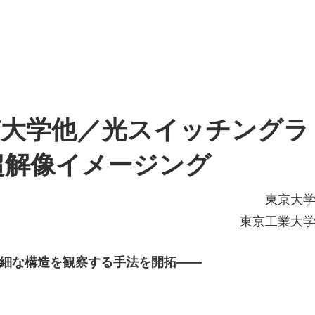
京大学他／光スイッチングラ
超解像イメージング
東京大
東京工業大
細な構造を観察する手法を開拓――