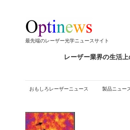
コ
ン
テ
Opti
ン
ツ
最先端のレーザー光学ニュースサイト
へ
ス
レーザー業界の生活上
キ
ッ
プ
おもしろレーザーニュース
製品ニュー