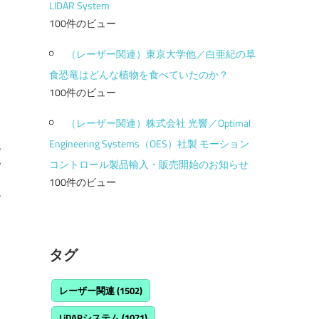
LIDAR System
100件のビュー
（レーザー関連）東京大学他／白亜紀の草
食恐竜はどんな植物を食べていたのか？
100件のビュー
（レーザー関連）株式会社 光響／Optimal
コ
Engineering Systems（OES）社製 モーション
会
コントロール製品輸入・販売開始のお知らせ
指
し
100件のビュー
す
タグ
レーザー関連
(1502)
LiDARシステム
(1071)