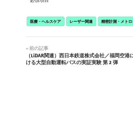
必須項目
医療・ヘルスケア
レーザー関連
精密計測・メトロ
投
前の記事
（LiDAR関連）西日本鉄道株式会社／福岡空港
稿
ける大型自動運転バスの実証実験 第 2 弾
ナ
ビ
ゲ
ー
シ
ョ