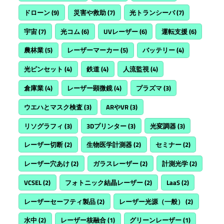
ドローン
(9)
災害や救助
(7)
光トランシーバ
(7)
宇宙
(7)
光コム
(6)
UVレーザー
(6)
運転支援
(6)
農林業
(5)
レーザーマーカー
(5)
バッテリー
(4)
光ピンセット
(4)
鉄道
(4)
人流監視
(4)
倉庫業
(4)
レーザー顕微鏡
(4)
プラズマ
(3)
ウエハとマスク検査
(3)
ARやVR
(3)
リソグラフィ
(3)
3Dプリンター
(3)
光変調器
(3)
レーザー切断
(2)
生物医学計測器
(2)
セミナー
(2)
レーザー穴あけ
(2)
ガラスレーザー
(2)
計測光学
(2)
VCSEL
(2)
フォトニック結晶レーザー
(2)
LaaS
(2)
レーザーセーフティ製品
(2)
レーザー光源（一般）
(2)
水中
(2)
レーザー核融合
(1)
グリーンレーザー
(1)