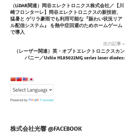
（LiDAR関連）岡⾕エレクトロニクス株式会社／【川
稿
崎フロンターレ】岡⾕エレクトロニクスの新技術、
猛暑と ゲリラ豪⾬でも利⽤可能な『賑わい状況リア
ナ
ル配信システム』 を熱中症回避のためホームゲーム
ビ
で導⼊
次の記事
ゲ
（レーザー関連）英・オプトエレクトロニクスカン
ー
パニー／Ushio HL85022MG series laser diodes:
シ
ョ
ン
Powered by
Translate
株式会社光響 @FACEBOOK