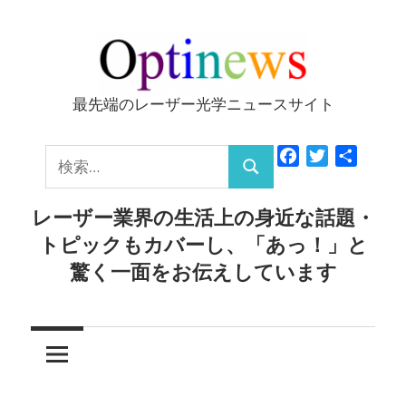
コ
ン
テ
ン
最先端のレーザー光学ニュースサイト
Optinews
ツ
へ
検
Facebook
Twitter
共
ス
検
有
索:
キ
索
レーザー業界の生活上の身近な話題・
ッ
トピックもカバーし、「あっ！」と
プ
驚く一面をお伝えしています