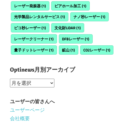
レーザー発振器
(1)
ビアホール加工
(1)
光学製品レンタルサービス
(1)
ナノ秒レーザー
(1)
ピコ秒レーザー
(1)
文化財LiDAR
(1)
レーザークリーナー
(1)
DFBレーザー
(1)
量子ドットレーザー
(1)
鉱山
(1)
CO2レーザー
(1)
Optinews月別アーカイブ
Optinews
月
別
ユーザーの皆さんへ
ア
ユーザーページ
ー
会社概要
カ