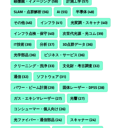
顕微鏡・イメージング
(58)
計測工学
(57)
SLAM・点群解析
(56)
AI
(55)
半導体
(48)
その他
(46)
インフラ
(41)
光変調・スキャナ
(40)
インフラ点検・保守
(40)
次世代光源・光コム
(39)
IT技術
(39)
分析
(37)
3D点群データ
(36)
光学部品
(36)
ビジネス・サービス
(36)
クリーニング・洗浄
(33)
文化財・考古調査
(32)
通信
(32)
ソフトウェア
(31)
パワー・ビーム計測
(29)
固体レーザー・DPSS
(28)
ガス・エキシマレーザー
(27)
光響
(27)
コンシューマー・個人向け
(26)
光ファイバー・通信部品
(24)
スキャナー
(24)