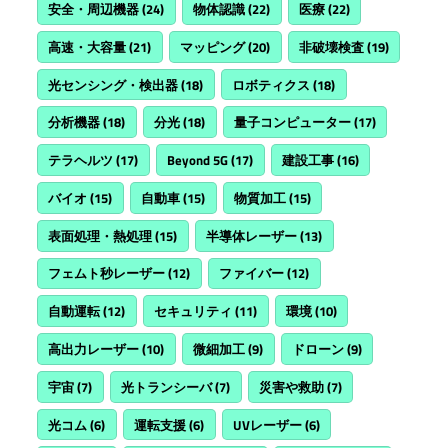
安全・周辺機器
(24)
物体認識
(22)
医療
(22)
高速・大容量
(21)
マッピング
(20)
非破壊検査
(19)
光センシング・検出器
(18)
ロボティクス
(18)
分析機器
(18)
分光
(18)
量子コンピューター
(17)
テラヘルツ
(17)
Beyond 5G
(17)
建設工事
(16)
バイオ
(15)
自動車
(15)
物質加工
(15)
表面処理・熱処理
(15)
半導体レーザー
(13)
フェムト秒レーザー
(12)
ファイバー
(12)
自動運転
(12)
セキュリティ
(11)
環境
(10)
高出力レーザー
(10)
微細加工
(9)
ドローン
(9)
宇宙
(7)
光トランシーバ
(7)
災害や救助
(7)
光コム
(6)
運転支援
(6)
UVレーザー
(6)