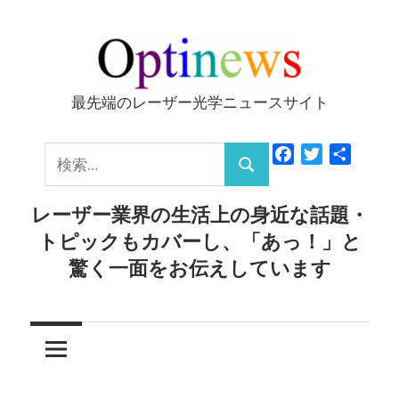
コ
ン
テ
ン
最先端のレーザー光学ニュースサイト
Optinews
ツ
へ
検
Facebook
Twitter
共
ス
検
有
索:
キ
索
レーザー業界の生活上の身近な話題・
ッ
トピックもカバーし、「あっ！」と
プ
驚く一面をお伝えしています