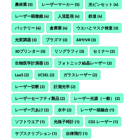
農林業
(5)
レーザーマーカー
(5)
光ピンセット
(4)
レーザー顕微鏡
(4)
人流監視
(4)
鉄道
(4)
バッテリー
(4)
倉庫業
(4)
ウエハとマスク検査
(3)
光変調器
(3)
プラズマ
(3)
ARやVR
(3)
3Dプリンター
(3)
リソグラフィ
(3)
セミナー
(2)
生物医学計測器
(2)
フォトニック結晶レーザー
(2)
LaaS
(2)
VCSEL
(2)
ガラスレーザー
(2)
レーザー切断
(2)
計測光学
(2)
レーザーセーフティ製品
(2)
レーザー光源（一般）
(2)
レーザー穴あけ
(2)
水中
(2)
レーザー核融合
(1)
ソフトウエア
(1)
光格子時計
(1)
CO2 レーザー
(1)
サブスクリプション
(1)
自律飛行
(1)