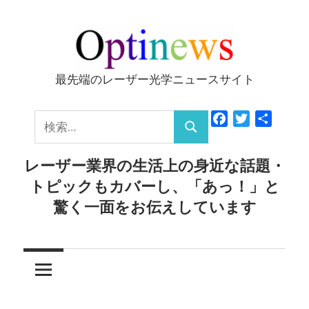
コ
ン
テ
ン
最先端のレーザー光学ニュースサイト
Optinews
ツ
へ
検
Facebook
Twitter
共
ス
検
有
索:
キ
索
レーザー業界の生活上の身近な話題・
ッ
トピックもカバーし、「あっ！」と
プ
驚く一面をお伝えしています