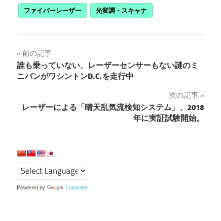
ファイバーレーザー
光変調・スキャナ
投
前の記事
誰も乗っていない、レーザーセンサーもない謎のミ
稿
ニバンがワシントンD.C.を走行中
ナ
次の記事
レーザーによる「晴天乱気流検知システム」、2018
ビ
年に実証試験開始。
ゲ
ー
シ
ョ
Powered by
Translate
ン