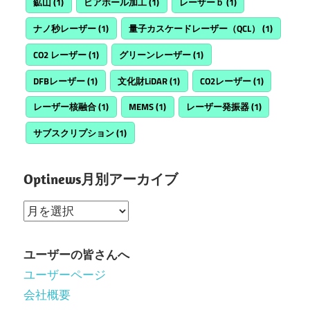
鉱山
(1)
ビアホール加工
(1)
レーザーｂ
(1)
ナノ秒レーザー
(1)
量子カスケードレーザー（QCL）
(1)
CO2 レーザー
(1)
グリーンレーザー
(1)
DFBレーザー
(1)
文化財LiDAR
(1)
CO2レーザー
(1)
レーザー核融合
(1)
MEMS
(1)
レーザー発振器
(1)
サブスクリプション
(1)
Optinews月別アーカイブ
Optinews
月
別
ユーザーの皆さんへ
ア
ユーザーページ
ー
会社概要