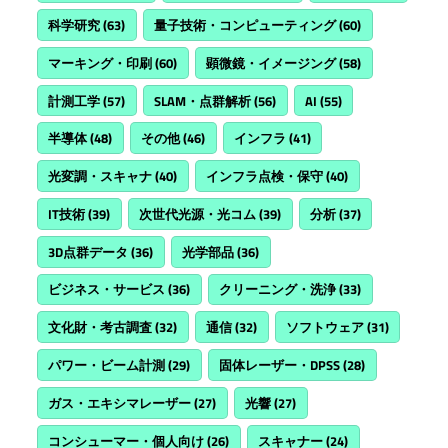
科学研究
(63)
量子技術・コンピューティング
(60)
マーキング・印刷
(60)
顕微鏡・イメージング
(58)
計測工学
(57)
SLAM・点群解析
(56)
AI
(55)
半導体
(48)
その他
(46)
インフラ
(41)
光変調・スキャナ
(40)
インフラ点検・保守
(40)
IT技術
(39)
次世代光源・光コム
(39)
分析
(37)
3D点群データ
(36)
光学部品
(36)
ビジネス・サービス
(36)
クリーニング・洗浄
(33)
文化財・考古調査
(32)
通信
(32)
ソフトウェア
(31)
パワー・ビーム計測
(29)
固体レーザー・DPSS
(28)
ガス・エキシマレーザー
(27)
光響
(27)
コンシューマー・個人向け
(26)
スキャナー
(24)