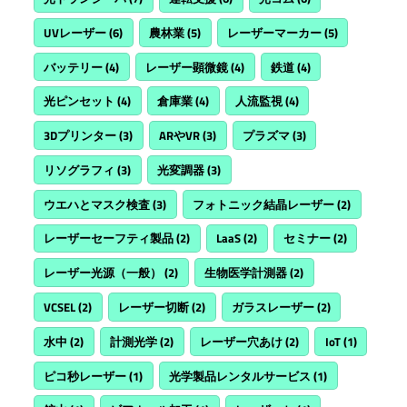
UVレーザー
(6)
農林業
(5)
レーザーマーカー
(5)
バッテリー
(4)
レーザー顕微鏡
(4)
鉄道
(4)
光ピンセット
(4)
倉庫業
(4)
人流監視
(4)
3Dプリンター
(3)
ARやVR
(3)
プラズマ
(3)
リソグラフィ
(3)
光変調器
(3)
ウエハとマスク検査
(3)
フォトニック結晶レーザー
(2)
レーザーセーフティ製品
(2)
LaaS
(2)
セミナー
(2)
レーザー光源（一般）
(2)
生物医学計測器
(2)
VCSEL
(2)
レーザー切断
(2)
ガラスレーザー
(2)
水中
(2)
計測光学
(2)
レーザー穴あけ
(2)
IoT
(1)
ピコ秒レーザー
(1)
光学製品レンタルサービス
(1)