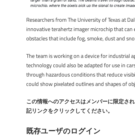
Researchers from The University of Texas at Da
innovative terahertz imager microchip that can 
obstacles that include fog, smoke, dust and sn
The team is working on a device for industrial 
technology could also be adapted for use in car
through hazardous conditions that reduce visibi
could show pixelated outlines and shapes of obj
この情報へのアクセスはメンバーに限定され
記リンクをクリックしてください。
既存ユーザのログイン