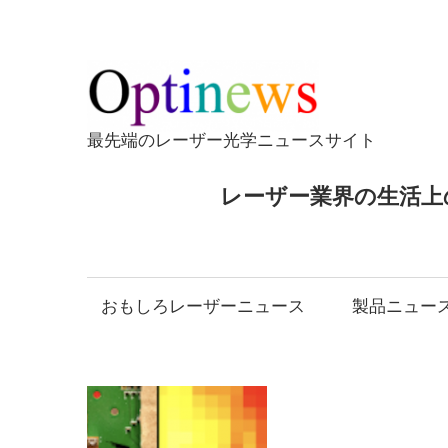
コ
ン
テ
Opti
ン
ツ
最先端のレーザー光学ニュースサイト
へ
ス
レーザー業界の生活上
キ
ッ
プ
おもしろレーザーニュース
製品ニュー