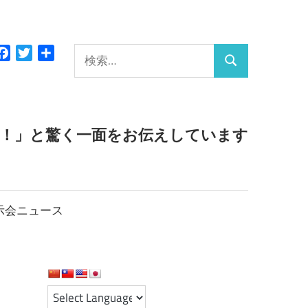
検
Facebook
Twitter
共
検
有
索:
索
っ！」と驚く一面をお伝えしています
示会ニュース