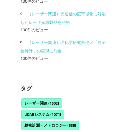
100件のビュー
（レーザー関連）光通信の広帯域化に対応
したレーザ光源製品を開発
100件のビュー
（レーザー関連）理化学研究所他／「原子
核時計」の実現に前進
100件のビュー
タグ
レーザー関連
(1502)
LiDARシステム
(1071)
精密計測・メトロロジー
(538)