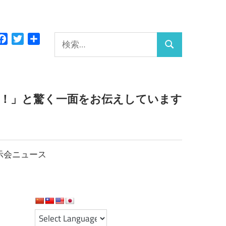
検
Facebook
Twitter
共
検
有
索:
索
っ！」と驚く一面をお伝えしています
示会ニュース