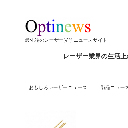
コ
ン
テ
Opti
ン
ツ
最先端のレーザー光学ニュースサイト
へ
ス
レーザー業界の生活上
キ
ッ
プ
おもしろレーザーニュース
製品ニュー