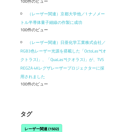
100件のビュー
（レーザー関連）京都大学他／1 ナノメー
トル半導体量子細線の作製に成功
100件のビュー
（レーザー関連）日亜化学工業株式会社／
RGB3色レーザー光源を搭載した「OctoLas™(オ
クトラス)」、「QuaLas™(クオラス)」が、TVS
REGZA 4Kレグザレーザープロジェクターに採
用されました
100件のビュー
タグ
レーザー関連
(1502)