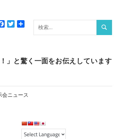
検
Facebook
Twitter
共
検
有
索:
索
っ！」と驚く一面をお伝えしています
示会ニュース