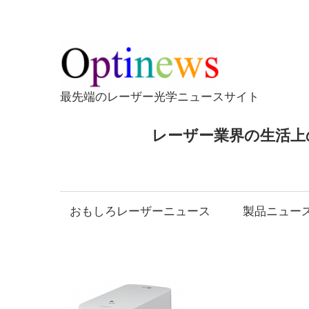
コ
ン
テ
Opti
ン
ツ
最先端のレーザー光学ニュースサイト
へ
ス
レーザー業界の生活上
キ
ッ
プ
おもしろレーザーニュース
製品ニュー