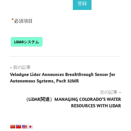
*
必須項目
LiDARシステム
投
前の記事
Velodyne Lidar Announces Breakthrough Sensor for
稿
Autonomous Systems, Puck 32MR
ナ
次の記事
（LiDAR関連）MANAGING COLORADO’S WATER
ビ
RESOURCES WITH LIDAR
ゲ
ー