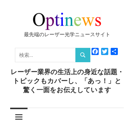
コ
ン
テ
ン
最先端のレーザー光学ニュースサイト
Optinews
ツ
へ
検
Facebook
Twitter
共
ス
検
有
索:
キ
索
レーザー業界の生活上の身近な話題・
ッ
トピックもカバーし、「あっ！」と
プ
驚く一面をお伝えしています