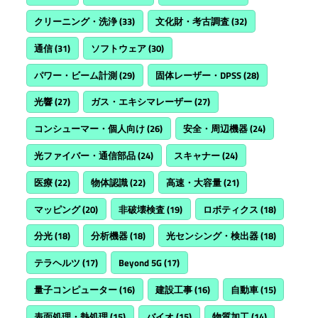
クリーニング・洗浄
(33)
文化財・考古調査
(32)
通信
(31)
ソフトウェア
(30)
パワー・ビーム計測
(29)
固体レーザー・DPSS
(28)
光響
(27)
ガス・エキシマレーザー
(27)
コンシューマー・個人向け
(26)
安全・周辺機器
(24)
光ファイバー・通信部品
(24)
スキャナー
(24)
医療
(22)
物体認識
(22)
高速・大容量
(21)
マッピング
(20)
非破壊検査
(19)
ロボティクス
(18)
分光
(18)
分析機器
(18)
光センシング・検出器
(18)
テラヘルツ
(17)
Beyond 5G
(17)
量子コンピューター
(16)
建設工事
(16)
自動車
(15)
表面処理・熱処理
(15)
バイオ
(15)
物質加工
(14)