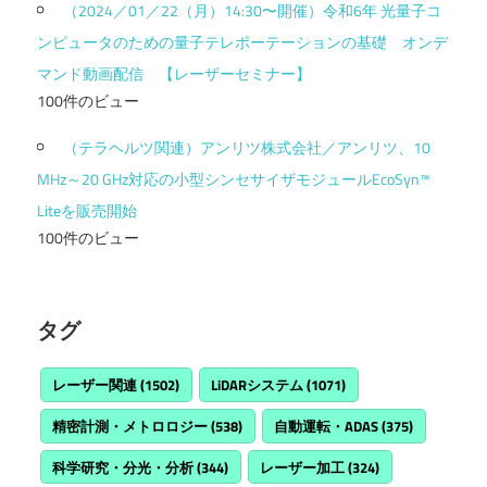
（2024／01／22（月）14:30〜開催）令和6年 光量子コ
ンピュータのための量子テレポーテーションの基礎 オンデ
マンド動画配信 【レーザーセミナー】
100件のビュー
（テラヘルツ関連）アンリツ株式会社／アンリツ、10
MHz～20 GHz対応の小型シンセサイザモジュールEcoSyn™
Liteを販売開始
100件のビュー
タグ
レーザー関連
(1502)
LiDARシステム
(1071)
精密計測・メトロロジー
(538)
自動運転・ADAS
(375)
科学研究・分光・分析
(344)
レーザー加工
(324)