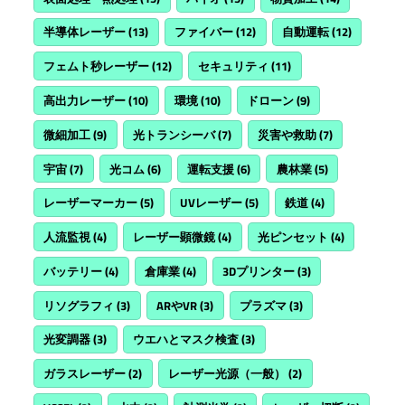
半導体レーザー
(13)
ファイバー
(12)
自動運転
(12)
フェムト秒レーザー
(12)
セキュリティ
(11)
高出力レーザー
(10)
環境
(10)
ドローン
(9)
微細加工
(9)
光トランシーバ
(7)
災害や救助
(7)
宇宙
(7)
光コム
(6)
運転支援
(6)
農林業
(5)
レーザーマーカー
(5)
UVレーザー
(5)
鉄道
(4)
人流監視
(4)
レーザー顕微鏡
(4)
光ピンセット
(4)
バッテリー
(4)
倉庫業
(4)
3Dプリンター
(3)
リソグラフィ
(3)
ARやVR
(3)
プラズマ
(3)
光変調器
(3)
ウエハとマスク検査
(3)
ガラスレーザー
(2)
レーザー光源（一般）
(2)