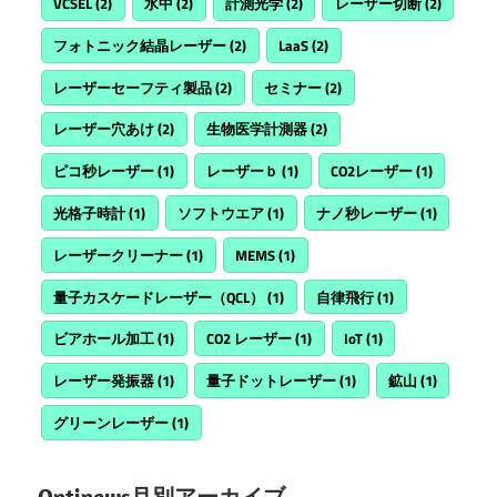
VCSEL
(2)
水中
(2)
計測光学
(2)
レーザー切断
(2)
フォトニック結晶レーザー
(2)
LaaS
(2)
レーザーセーフティ製品
(2)
セミナー
(2)
レーザー穴あけ
(2)
生物医学計測器
(2)
ピコ秒レーザー
(1)
レーザーｂ
(1)
CO2レーザー
(1)
光格子時計
(1)
ソフトウエア
(1)
ナノ秒レーザー
(1)
レーザークリーナー
(1)
MEMS
(1)
量子カスケードレーザー（QCL）
(1)
自律飛行
(1)
ビアホール加工
(1)
CO2 レーザー
(1)
IoT
(1)
レーザー発振器
(1)
量子ドットレーザー
(1)
鉱山
(1)
グリーンレーザー
(1)
Optinews月別アーカイブ