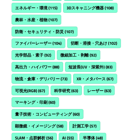
エネルギー・環境
(115)
3Dスキャニング機器
(108)
農林・水産・植物
(107)
防衛・セキュリティ・防災
(107)
ファイバーレーザー
(104)
切断・溶接・穴あけ
(102)
光学部品・素子
(92)
微細加工・剥離
(92)
高出力・ハイパワー
(88)
短波長(UV・深紫外)
(83)
物流・倉庫・デリバリー
(73)
XR・メタバース
(67)
可視光(RGB)
(67)
科学研究
(63)
レーザー
(63)
マーキング・印刷
(60)
量子技術・コンピューティング
(60)
顕微鏡・イメージング
(58)
計測工学
(57)
SLAM・点群解析
(56)
AI
(55)
半導体
(48)