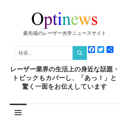
コ
ン
テ
ン
最先端のレーザー光学ニュースサイト
Optinews
ツ
へ
検
Facebook
Twitter
共
ス
検
有
索:
キ
索
レーザー業界の生活上の身近な話題・
ッ
トピックもカバーし、「あっ！」と
プ
驚く一面をお伝えしています