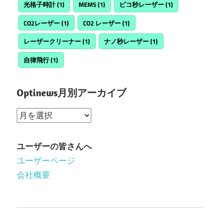
光格子時計
(1)
MEMS
(1)
ピコ秒レーザー
(1)
CO2レーザー
(1)
CO2 レーザー
(1)
レーザークリーナー
(1)
ナノ秒レーザー
(1)
自律飛行
(1)
Optinews月別アーカイブ
Optinews
月
別
ユーザーの皆さんへ
ア
ユーザーページ
ー
会社概要
カ
イ
ブ