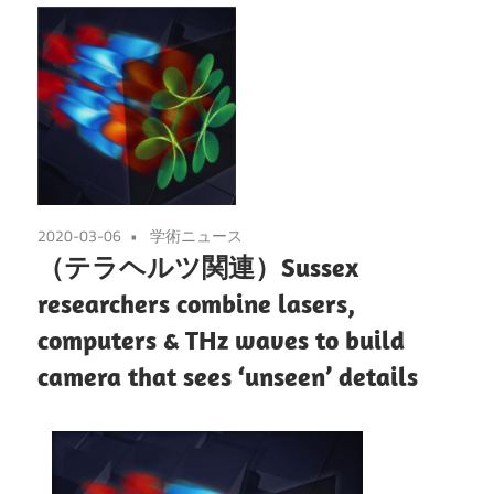
2020-03-06
学術ニュース
（テラヘルツ関連）Sussex
researchers combine lasers,
computers & THz waves to build
camera that sees ‘unseen’ details