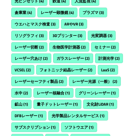
光ピンセット
(4)
鉄道
(4)
人流監視
(4)
倉庫業
(4)
レーザー顕微鏡
(4)
プラズマ
(3)
ウエハとマスク検査
(3)
ARやVR
(3)
リソグラフィ
(3)
3Dプリンター
(3)
光変調器
(3)
レーザー切断
(2)
生物医学計測器
(2)
セミナー
(2)
レーザー穴あけ
(2)
ガラスレーザー
(2)
計測光学
(2)
VCSEL
(2)
フォトニック結晶レーザー
(2)
LaaS
(2)
レーザーセーフティ製品
(2)
レーザー光源（一般）
(2)
水中
(2)
レーザー核融合
(1)
グリーンレーザー
(1)
鉱山
(1)
量子ドットレーザー
(1)
文化財LiDAR
(1)
DFBレーザー
(1)
光学製品レンタルサービス
(1)
サブスクリプション
(1)
ソフトウエア
(1)