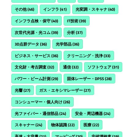
その他
(46)
インフラ
(41)
光変調・スキャナ
(40)
インフラ点検・保守
(40)
IT技術
(39)
次世代光源・光コム
(39)
分析
(37)
3D点群データ
(36)
光学部品
(36)
ビジネス・サービス
(36)
クリーニング・洗浄
(33)
文化財・考古調査
(32)
通信
(32)
ソフトウェア
(31)
パワー・ビーム計測
(29)
固体レーザー・DPSS
(28)
光響
(27)
ガス・エキシマレーザー
(27)
コンシューマー・個人向け
(26)
光ファイバー・通信部品
(24)
安全・周辺機器
(24)
スキャナー
(24)
物体認識
(22)
医療
(22)
高速・大容量
(21)
マッピング
(20)
非破壊検査
(19)