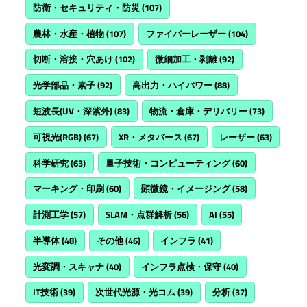
防衛・セキュリティ・防災
(107)
農林・水産・植物
(107)
ファイバーレーザー
(104)
切断・溶接・穴あけ
(102)
微細加工・剥離
(92)
光学部品・素子
(92)
高出力・ハイパワー
(88)
短波長(UV・深紫外)
(83)
物流・倉庫・デリバリー
(73)
可視光(RGB)
(67)
XR・メタバース
(67)
レーザー
(63)
科学研究
(63)
量子技術・コンピューティング
(60)
マーキング・印刷
(60)
顕微鏡・イメージング
(58)
計測工学
(57)
SLAM・点群解析
(56)
AI
(55)
半導体
(48)
その他
(46)
インフラ
(41)
光変調・スキャナ
(40)
インフラ点検・保守
(40)
IT技術
(39)
次世代光源・光コム
(39)
分析
(37)