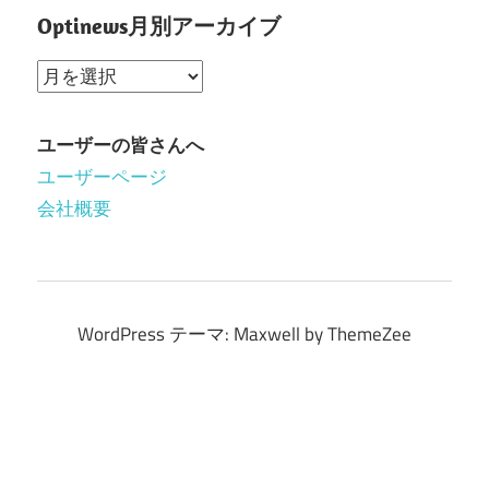
Optinews月別アーカイブ
Optinews
月
別
ユーザーの皆さんへ
ア
ユーザーページ
ー
会社概要
カ
イ
ブ
WordPress テーマ: Maxwell by ThemeZee