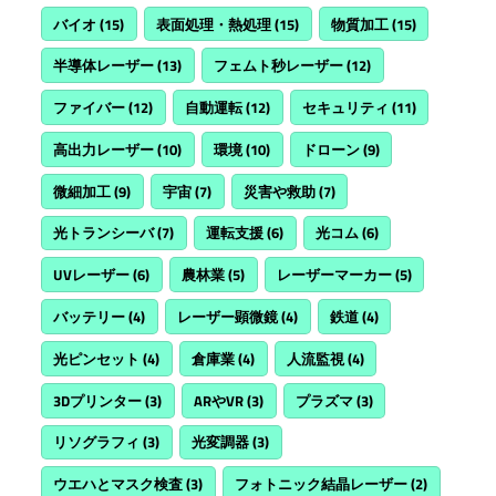
バイオ
(15)
表面処理・熱処理
(15)
物質加工
(15)
半導体レーザー
(13)
フェムト秒レーザー
(12)
ファイバー
(12)
自動運転
(12)
セキュリティ
(11)
高出力レーザー
(10)
環境
(10)
ドローン
(9)
微細加工
(9)
宇宙
(7)
災害や救助
(7)
光トランシーバ
(7)
運転支援
(6)
光コム
(6)
UVレーザー
(6)
農林業
(5)
レーザーマーカー
(5)
バッテリー
(4)
レーザー顕微鏡
(4)
鉄道
(4)
光ピンセット
(4)
倉庫業
(4)
人流監視
(4)
3Dプリンター
(3)
ARやVR
(3)
プラズマ
(3)
リソグラフィ
(3)
光変調器
(3)
ウエハとマスク検査
(3)
フォトニック結晶レーザー
(2)