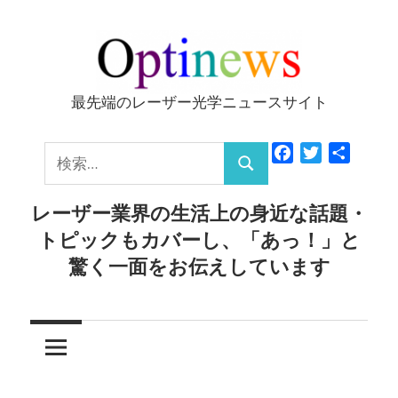
コ
ン
テ
ン
最先端のレーザー光学ニュースサイト
Optinews
ツ
へ
検
Facebook
Twitter
共
ス
検
有
索:
キ
索
レーザー業界の生活上の身近な話題・
ッ
トピックもカバーし、「あっ！」と
プ
驚く一面をお伝えしています