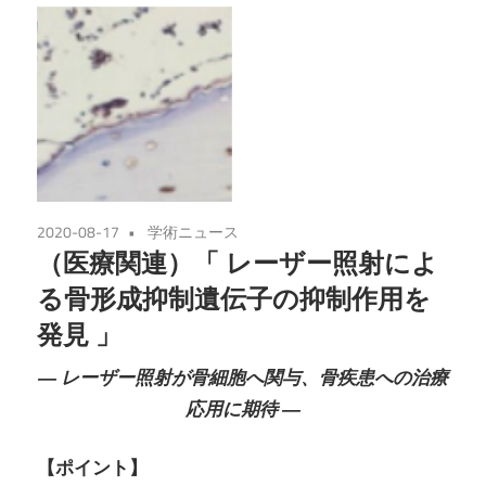
2020-08-17
学術ニュース
（医療関連）「 レーザー照射によ
る骨形成抑制遺伝子の抑制作用を
発見 」
― レーザー照射が骨細胞へ関与、骨疾患への治療
応用に期待 ―
【ポイント】