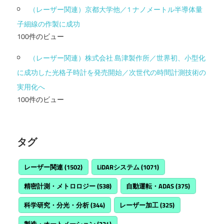
（レーザー関連）京都大学他／1 ナノメートル半導体量
子細線の作製に成功
100件のビュー
（レーザー関連）株式会社 島津製作所／世界初、小型化
に成功した光格子時計を発売開始／次世代の時間計測技術の
実用化へ
100件のビュー
タグ
レーザー関連
(1502)
LiDARシステム
(1071)
精密計測・メトロロジー
(538)
自動運転・ADAS
(375)
科学研究・分光・分析
(344)
レーザー加工
(325)
製造・オートメーション
(324)