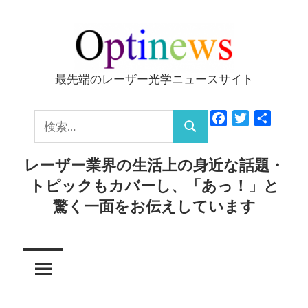
コ
ン
テ
ン
最先端のレーザー光学ニュースサイト
Optinews
ツ
へ
検
Facebook
Twitter
共
ス
検
有
索:
キ
索
レーザー業界の生活上の身近な話題・
ッ
トピックもカバーし、「あっ！」と
プ
驚く一面をお伝えしています