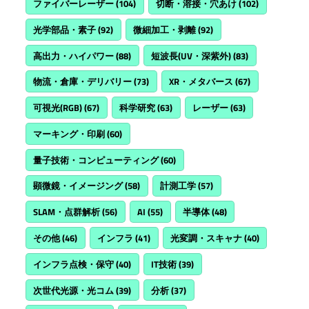
ファイバーレーザー
(104)
切断・溶接・穴あけ
(102)
光学部品・素子
(92)
微細加工・剥離
(92)
高出力・ハイパワー
(88)
短波長(UV・深紫外)
(83)
物流・倉庫・デリバリー
(73)
XR・メタバース
(67)
可視光(RGB)
(67)
科学研究
(63)
レーザー
(63)
マーキング・印刷
(60)
量子技術・コンピューティング
(60)
顕微鏡・イメージング
(58)
計測工学
(57)
SLAM・点群解析
(56)
AI
(55)
半導体
(48)
その他
(46)
インフラ
(41)
光変調・スキャナ
(40)
インフラ点検・保守
(40)
IT技術
(39)
次世代光源・光コム
(39)
分析
(37)