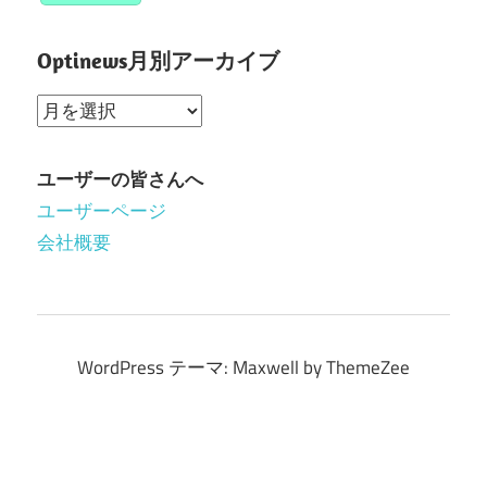
Optinews月別アーカイブ
Optinews
月
別
ユーザーの皆さんへ
ア
ユーザーページ
ー
会社概要
カ
イ
ブ
WordPress テーマ: Maxwell by ThemeZee