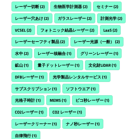
レーザー切断
(2)
生物医学計測器
(2)
セミナー
(2)
レーザー穴あけ
(2)
ガラスレーザー
(2)
計測光学
(2)
VCSEL
(2)
フォトニック結晶レーザー
(2)
LaaS
(2)
レーザーセーフティ製品
(2)
レーザー光源（一般）
(2)
水中
(2)
レーザー核融合
(1)
グリーンレーザー
(1)
鉱山
(1)
量子ドットレーザー
(1)
文化財LiDAR
(1)
DFBレーザー
(1)
光学製品レンタルサービス
(1)
サブスクリプション
(1)
ソフトウエア
(1)
光格子時計
(1)
MEMS
(1)
ピコ秒レーザー
(1)
CO2レーザー
(1)
CO2 レーザー
(1)
レーザークリーナー
(1)
ナノ秒レーザー
(1)
自律飛行
(1)