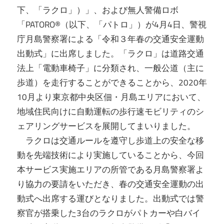
下、「ラクロ」）」、および無人警備ロボ
「PATORO®（以下、「パトロ」）が4月4日、警視
庁月島警察署による「令和３年春の交通安全運動
出動式」に出席しました。「ラクロ」は道路交通
法上「電動車椅子」に分類され、一般公道（主に
歩道）を走行することができることから、2020年
10月より東京都中央区佃・月島エリアにおいて、
地域住民向けに自動運転の歩行速モビリティのシ
ェアリングサービスを展開してまいりました。
ラクロは交通ルールを遵守し歩道上の安全な移
動を先端技術により実施していることから、今回
本サービス実施エリアの所管である月島警察署よ
り協力の要請をいただき、春の交通安全運動の出
動式へ出席する運びとなりました。出動式では警
察官が搭乗した3台のラクロがパトカーや白バイ