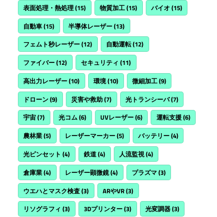
表面処理・熱処理
(15)
物質加工
(15)
バイオ
(15)
自動車
(15)
半導体レーザー
(13)
フェムト秒レーザー
(12)
自動運転
(12)
ファイバー
(12)
セキュリティ
(11)
高出力レーザー
(10)
環境
(10)
微細加工
(9)
ドローン
(9)
災害や救助
(7)
光トランシーバ
(7)
宇宙
(7)
光コム
(6)
UVレーザー
(6)
運転支援
(6)
農林業
(5)
レーザーマーカー
(5)
バッテリー
(4)
光ピンセット
(4)
鉄道
(4)
人流監視
(4)
倉庫業
(4)
レーザー顕微鏡
(4)
プラズマ
(3)
ウエハとマスク検査
(3)
ARやVR
(3)
リソグラフィ
(3)
3Dプリンター
(3)
光変調器
(3)