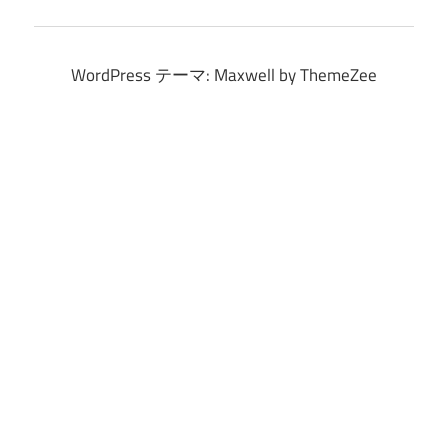
イ
ブ
WordPress テーマ: Maxwell by ThemeZee