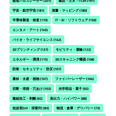
超短パルスレーザー
(201)
建設・土木・i-Con
(191)
宇宙・航空宇宙
(181)
測量・マッピング
(180)
半導体製造・検査
(170)
IT・AI・ソフトウェア
(156)
エンタメ・アート
(145)
バイオ・ライフサイエンス
(142)
3Dプリンティング
(137)
モビリティ・運輸
(122)
エネルギー・環境
(115)
3Dスキャニング機器
(108)
防衛・セキュリティ・防災
(107)
農林・水産・植物
(107)
ファイバーレーザー
(104)
切断・溶接・穴あけ
(102)
光学部品・素子
(92)
微細加工・剥離
(92)
高出力・ハイパワー
(88)
短波長(UV・深紫外)
(83)
物流・倉庫・デリバリー
(73)