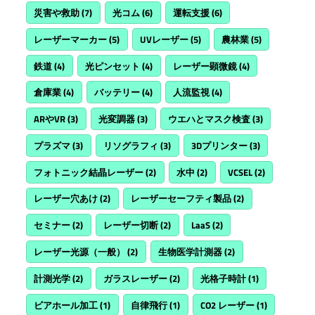
災害や救助
(7)
光コム
(6)
運転支援
(6)
レーザーマーカー
(5)
UVレーザー
(5)
農林業
(5)
鉄道
(4)
光ピンセット
(4)
レーザー顕微鏡
(4)
倉庫業
(4)
バッテリー
(4)
人流監視
(4)
ARやVR
(3)
光変調器
(3)
ウエハとマスク検査
(3)
プラズマ
(3)
リソグラフィ
(3)
3Dプリンター
(3)
フォトニック結晶レーザー
(2)
水中
(2)
VCSEL
(2)
レーザー穴あけ
(2)
レーザーセーフティ製品
(2)
セミナー
(2)
レーザー切断
(2)
LaaS
(2)
レーザー光源（一般）
(2)
生物医学計測器
(2)
計測光学
(2)
ガラスレーザー
(2)
光格子時計
(1)
ビアホール加工
(1)
自律飛行
(1)
CO2 レーザー
(1)