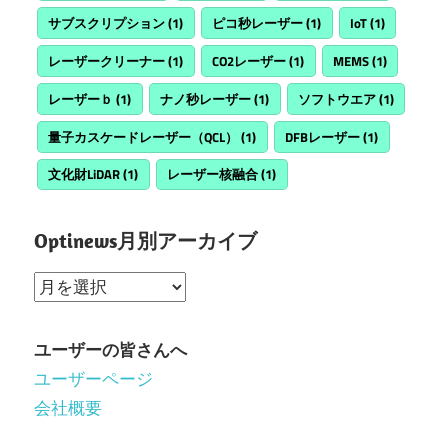
サブスクリプション
(1)
ピコ秒レーザー
(1)
IoT
(1)
レーザークリーナー
(1)
CO2レーザー
(1)
MEMS
(1)
レーザーｂ
(1)
ナノ秒レーザー
(1)
ソフトウエア
(1)
量子カスケードレーザー（QCL）
(1)
DFBレーザー
(1)
文化財LiDAR
(1)
レーザー核融合
(1)
Optinews月別アーカイブ
Optinews
月
別
ユーザーの皆さんへ
ア
ユーザーページ
ー
会社概要
カ