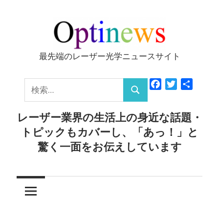
コ
ン
テ
ン
最先端のレーザー光学ニュースサイト
Optinews
ツ
へ
検
Facebook
Twitter
共
ス
検
有
索:
キ
索
レーザー業界の生活上の身近な話題・
ッ
トピックもカバーし、「あっ！」と
プ
驚く一面をお伝えしています