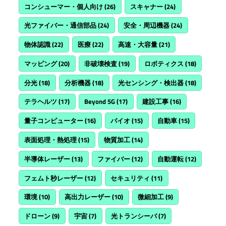
コンシューマー・個人向け
(26)
スキャナー
(24)
光ファイバー・通信部品
(24)
安全・周辺機器
(24)
物体認識
(22)
医療
(22)
高速・大容量
(21)
マッピング
(20)
非破壊検査
(19)
ロボティクス
(18)
分光
(18)
分析機器
(18)
光センシング・検出器
(18)
テラヘルツ
(17)
Beyond 5G
(17)
建設工事
(16)
量子コンピューター
(16)
バイオ
(15)
自動車
(15)
表面処理・熱処理
(15)
物質加工
(14)
半導体レーザー
(13)
ファイバー
(12)
自動運転
(12)
フェムト秒レーザー
(12)
セキュリティ
(11)
環境
(10)
高出力レーザー
(10)
微細加工
(9)
ドローン
(9)
宇宙
(7)
光トランシーバ
(7)