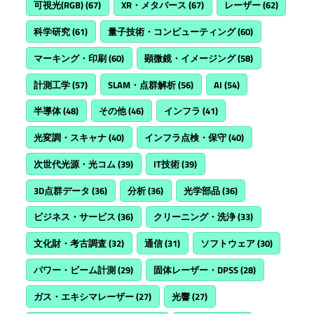
可視光(RGB)
(67)
XR・メタバース
(67)
レーザー
(62)
科学研究
(61)
量子技術・コンピューティング
(60)
マーキング・印刷
(60)
顕微鏡・イメージング
(58)
計測工学
(57)
SLAM・点群解析
(56)
AI
(54)
半導体
(48)
その他
(46)
インフラ
(41)
光変調・スキャナ
(40)
インフラ点検・保守
(40)
次世代光源・光コム
(39)
IT技術
(39)
3D点群データ
(36)
分析
(36)
光学部品
(36)
ビジネス・サービス
(36)
クリーニング・洗浄
(33)
文化財・考古調査
(32)
通信
(31)
ソフトウェア
(30)
パワー・ビーム計測
(29)
固体レーザー・DPSS
(28)
ガス・エキシマレーザー
(27)
光響
(27)