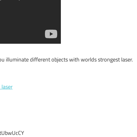
 illuminate different objects with worlds strongest laser.
laser
0tUbwUcCY