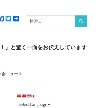
検
Facebook
Twitter
共
検
有
索:
索
っ！」と驚く一面をお伝えしています
示会ニュース