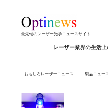
コ
ン
テ
Opti
ン
ツ
最先端のレーザー光学ニュースサイト
へ
ス
レーザー業界の生活上
キ
ッ
プ
おもしろレーザーニュース
製品ニュー