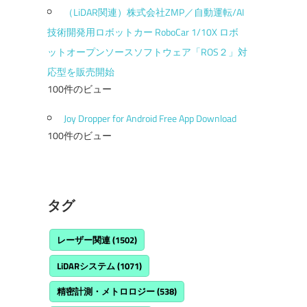
（LiDAR関連）株式会社ZMP／自動運転/AI
技術開発用ロボットカー RoboCar 1/10X ロボ
ットオープンソースソフトウェア「ROS２」対
応型を販売開始
100件のビュー
Joy Dropper for Android Free App Download
100件のビュー
タグ
レーザー関連
(1502)
LiDARシステム
(1071)
精密計測・メトロロジー
(538)