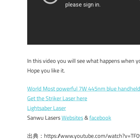
In this video you will see what happens when you
Hope you like it.
World Most powerful 7W 445nm blue handheld 
Get the Striker Laser here
Lightsaber Laser
Sanwu Lasers
Websites
&
facebook
出典：https://www.youtube.com/watch?v=TF