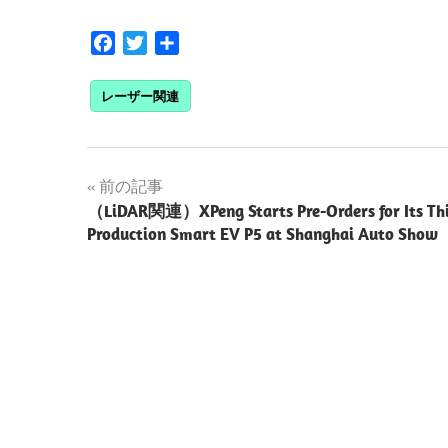
Facebook
Twitter
共
有
レーザー関連
投
前の記事
（LiDAR関連）XPeng Starts Pre-Orders for Its Th
稿
Production Smart EV P5 at Shanghai Auto Show
ナ
ビ
ゲ
ー
シ