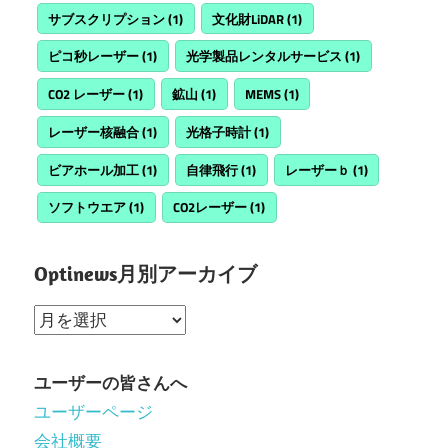
サブスクリプション
(1)
文化財LiDAR
(1)
ピコ秒レーザー
(1)
光学製品レンタルサービス
(1)
CO2 レーザー
(1)
鉱山
(1)
MEMS
(1)
レーザー核融合
(1)
光格子時計
(1)
ビアホール加工
(1)
自律飛行
(1)
レーザーｂ
(1)
ソフトウエア
(1)
CO2レーザー
(1)
Optinews月別アーカイブ
Optinews
月
別
ユーザーの皆さんへ
ア
ユーザーページ
ー
会社概要