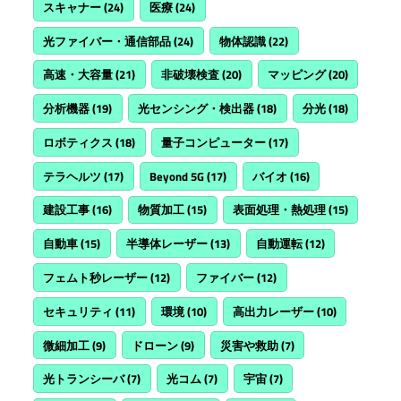
スキャナー
(24)
医療
(24)
光ファイバー・通信部品
(24)
物体認識
(22)
高速・大容量
(21)
非破壊検査
(20)
マッピング
(20)
分析機器
(19)
光センシング・検出器
(18)
分光
(18)
ロボティクス
(18)
量子コンピューター
(17)
テラヘルツ
(17)
Beyond 5G
(17)
バイオ
(16)
建設工事
(16)
物質加工
(15)
表面処理・熱処理
(15)
自動車
(15)
半導体レーザー
(13)
自動運転
(12)
フェムト秒レーザー
(12)
ファイバー
(12)
セキュリティ
(11)
環境
(10)
高出力レーザー
(10)
微細加工
(9)
ドローン
(9)
災害や救助
(7)
光トランシーバ
(7)
光コム
(7)
宇宙
(7)