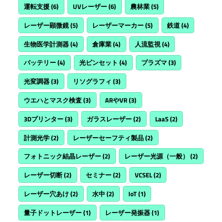
運転支援
(6)
UVレーザー
(6)
農林業
(5)
レーザー顕微鏡
(5)
レーザーマーカー
(5)
鉄道
(4)
生物医学計測器
(4)
倉庫業
(4)
人流監視
(4)
バッテリー
(4)
光ピンセット
(4)
プラズマ
(3)
光変調器
(3)
リソグラフィ
(3)
ウエハとマスク検査
(3)
ARやVR
(3)
3Dプリンター
(3)
ガラスレーザー
(2)
LaaS
(2)
計測光学
(2)
レーザーセーフティ製品
(2)
フォトニック結晶レーザー
(2)
レーザー光源（一般）
(2)
レーザー切断
(2)
セミナー
(2)
VCSEL
(2)
レーザー穴あけ
(2)
水中
(2)
IoT
(1)
量子ドットレーザー
(1)
レーザー発振器
(1)