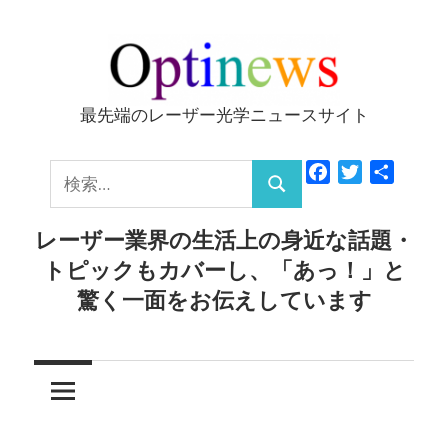
コ
ン
テ
ン
最先端のレーザー光学ニュースサイト
Optinews
ツ
へ
検
Facebook
Twitter
共
ス
検
有
索:
キ
索
レーザー業界の生活上の身近な話題・
ッ
トピックもカバーし、「あっ！」と
プ
驚く一面をお伝えしています