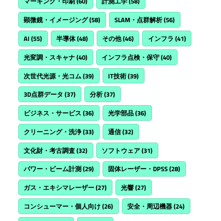
マーキング・印刷
(60)
計測工学
(58)
顕微鏡・イメージング
(58)
SLAM・点群解析
(56)
AI
(55)
半導体
(48)
その他
(46)
インフラ
(41)
光変調・スキャナ
(40)
インフラ点検・保守
(40)
次世代光源・光コム
(39)
IT技術
(39)
3D点群データ
(37)
分析
(37)
ビジネス・サービス
(36)
光学部品
(36)
クリーニング・洗浄
(33)
通信
(32)
文化財・考古調査
(32)
ソフトウェア
(31)
パワー・ビーム計測
(29)
固体レーザー・DPSS
(28)
ガス・エキシマレーザー
(27)
光響
(27)
コンシューマー・個人向け
(26)
安全・周辺機器
(24)