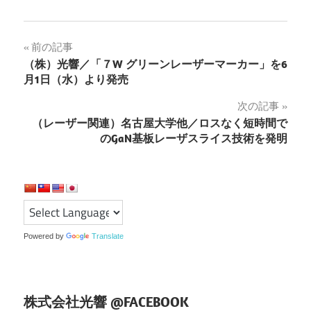
投
前の記事
（株）光響／「７W グリーンレーザーマーカー」を6
稿
月1日（水）より発売
ナ
次の記事
（レーザー関連）名古屋大学他／ロスなく短時間で
ビ
のGaN基板レーザスライス技術を発明
ゲ
ー
シ
ョ
Powered by
Translate
ン
株式会社光響 @FACEBOOK