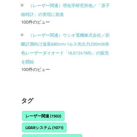
（レーザー関連）理化学研究所他／「原子
核時計」の実現に前進
100件のビュー
（レーザー関連）ウシオ電機株式会社／距
離計測向け波長685nmパルス光出力200mW赤
色レーザーダイオード「HL67241MG」の販売
を開始
100件のビュー
タグ
レーザー関連
(1502)
LiDARシステム
(1071)