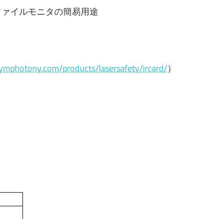
ファイルモニタの簡易用途
ymphotony.com/products/lasersafety/ircard/
）