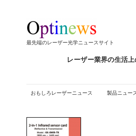
コ
ン
テ
Opti
ン
ツ
最先端のレーザー光学ニュースサイト
へ
ス
レーザー業界の生活上
キ
ッ
プ
おもしろレーザーニュース
製品ニュー