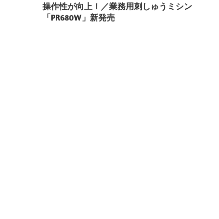
稿
操作性が向上！／業務用刺しゅうミシン
「PR680W」新発売
ナ
ビ
ゲ
ー
シ
ョ
ン