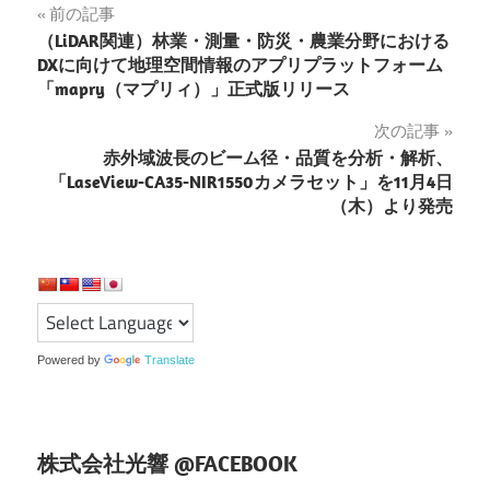
投
前の記事
（LiDAR関連）林業・測量・防災・農業分野における
稿
DXに向けて地理空間情報のアプリプラットフォーム
「mapry（マプリィ）」正式版リリース
ナ
次の記事
ビ
赤外域波長のビーム径・品質を分析・解析、
ゲ
「LaseView-CA35-NIR1550カメラセット」を11月4日
（木）より発売
ー
シ
ョ
ン
Powered by
Translate
株式会社光響 @FACEBOOK