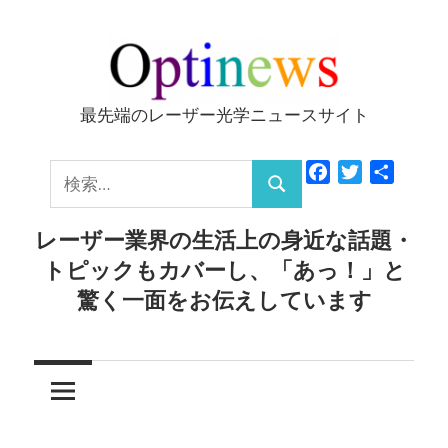
コ
ン
テ
ン
最先端のレーザー光学ニュースサイト
Optinews
ツ
へ
検
Facebook
Twitter
共
ス
検
有
索:
キ
索
レーザー業界の生活上の身近な話題・
ッ
トピックもカバーし、「あっ！」と
プ
驚く一面をお伝えしています