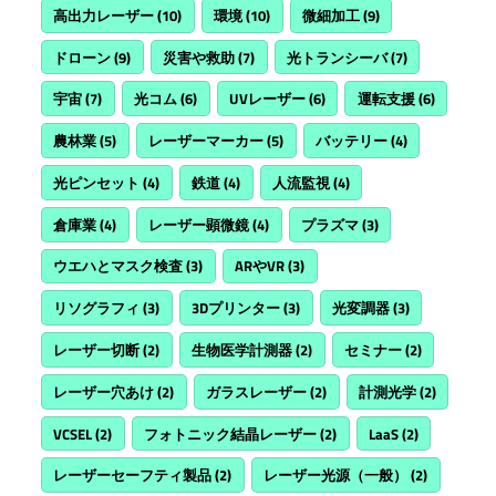
高出力レーザー
(10)
環境
(10)
微細加工
(9)
ドローン
(9)
災害や救助
(7)
光トランシーバ
(7)
宇宙
(7)
光コム
(6)
UVレーザー
(6)
運転支援
(6)
農林業
(5)
レーザーマーカー
(5)
バッテリー
(4)
光ピンセット
(4)
鉄道
(4)
人流監視
(4)
倉庫業
(4)
レーザー顕微鏡
(4)
プラズマ
(3)
ウエハとマスク検査
(3)
ARやVR
(3)
リソグラフィ
(3)
3Dプリンター
(3)
光変調器
(3)
レーザー切断
(2)
生物医学計測器
(2)
セミナー
(2)
レーザー穴あけ
(2)
ガラスレーザー
(2)
計測光学
(2)
VCSEL
(2)
フォトニック結晶レーザー
(2)
LaaS
(2)
レーザーセーフティ製品
(2)
レーザー光源（一般）
(2)