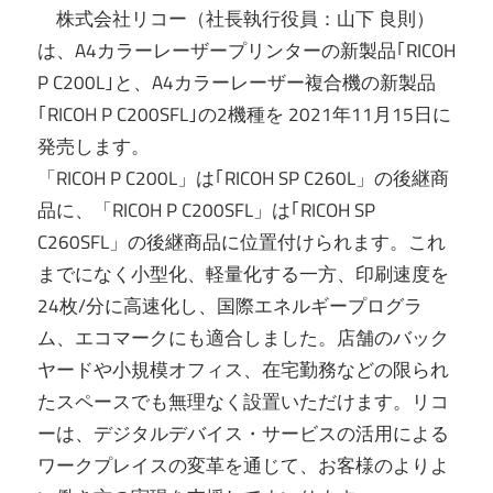
株式会社リコー（社長執行役員：山下 良則）
は、A4カラーレーザープリンターの新製品｢RICOH
P C200L｣と、A4カラーレーザー複合機の新製品
｢RICOH P C200SFL｣の2機種を 2021年11月15日に
発売します。
「RICOH P C200L」は｢RICOH SP C260L」の後継商
品に、「RICOH P C200SFL」は｢RICOH SP
C260SFL」の後継商品に位置付けられます。これ
までになく小型化、軽量化する一方、印刷速度を
24枚/分に高速化し、国際エネルギープログラ
ム、エコマークにも適合しました。店舗のバック
ヤードや小規模オフィス、在宅勤務などの限られ
たスペースでも無理なく設置いただけます。リコ
ーは、デジタルデバイス・サービスの活用による
ワークプレイスの変革を通じて、お客様のよりよ