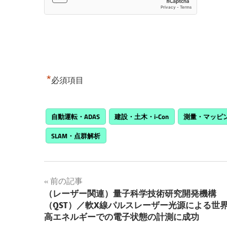
*
必須項目
自動運転・ADAS
建設・土木・i-Con
測量・マッピ
SLAM・点群解析
投
前の記事
（レーザー関連）量子科学技術研究開発機構
稿
（QST）／軟X線パルスレーザー光源による世
高エネルギーでの電子状態の計測に成功
ナ