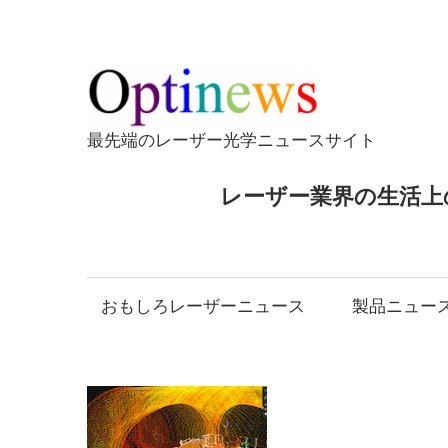
コ
ン
テ
Opti
ン
ツ
最先端のレーザー光学ニュースサイト
へ
ス
レーザー業界の生活上
キ
ッ
プ
おもしろレーザーニュース
製品ニュー