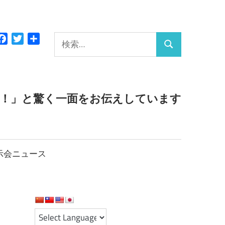
検
Facebook
Twitter
共
検
有
索:
索
っ！」と驚く一面をお伝えしています
示会ニュース