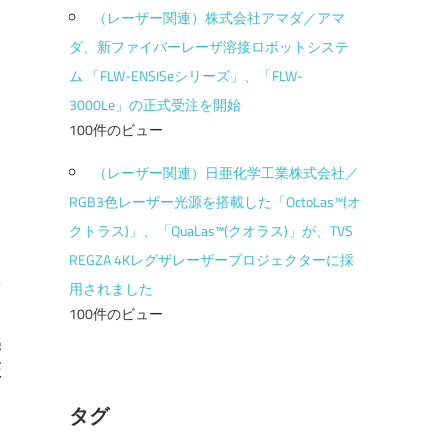
（レーザー関連）株式会社アマダ／アマ
ダ、新ファイバーレーザ溶接ロボットシステ
ム 「FLW-ENSISeシリーズ」、「FLW-
3000Le」の正式受注を開始
100件のビュー
（レーザー関連）日亜化学工業株式会社／
RGB3色レーザー光源を搭載した「OctoLas™(オ
クトラス)」、「QuaLas™(クオラス)」が、TVS
REGZA 4Kレグザレーザープロジェクターに採
用されました
100件のビュー
学
証
タグ