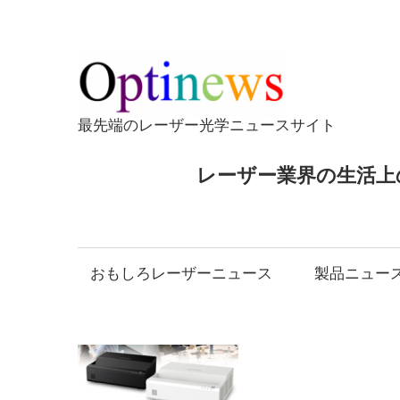
コ
ン
テ
Opti
ン
ツ
最先端のレーザー光学ニュースサイト
へ
ス
レーザー業界の生活上
キ
ッ
プ
おもしろレーザーニュース
製品ニュー