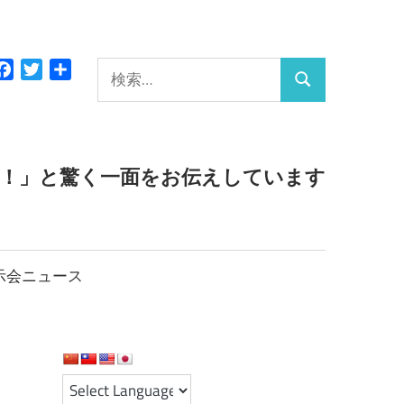
検
Facebook
Twitter
共
検
有
索:
索
っ！」と驚く一面をお伝えしています
示会ニュース