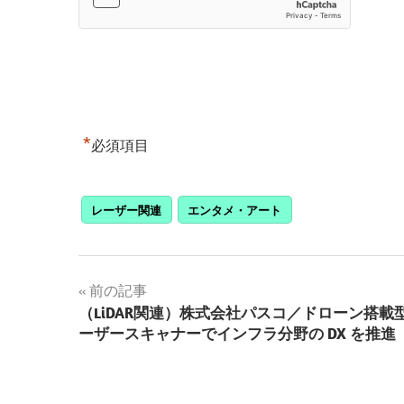
*
必須項目
レーザー関連
エンタメ・アート
投
前の記事
（LiDAR関連）株式会社パスコ／ドローン搭載
稿
ーザースキャナーでインフラ分野の DX を推進
ナ
ビ