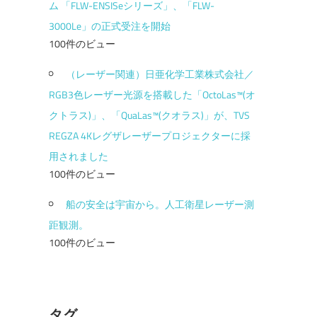
ム 「FLW-ENSISeシリーズ」、「FLW-
3000Le」の正式受注を開始
100件のビュー
（レーザー関連）日亜化学工業株式会社／
RGB3色レーザー光源を搭載した「OctoLas™(オ
クトラス)」、「QuaLas™(クオラス)」が、TVS
REGZA 4Kレグザレーザープロジェクターに採
用されました
100件のビュー
船の安全は宇宙から。人工衛星レーザー測
距観測。
100件のビュー
タグ