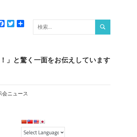
検
Facebook
Twitter
共
検
有
索:
索
っ！」と驚く一面をお伝えしています
示会ニュース