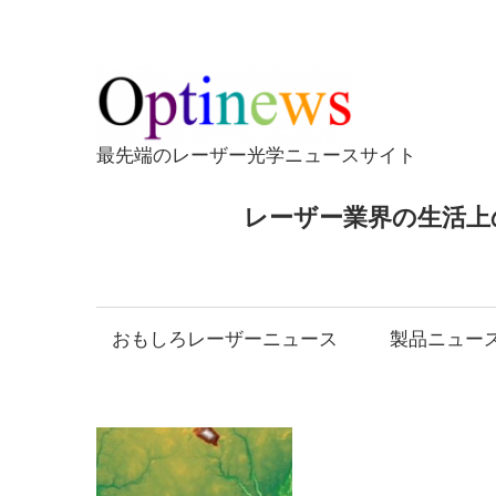
コ
ン
テ
Opti
ン
ツ
最先端のレーザー光学ニュースサイト
へ
ス
レーザー業界の生活上
キ
ッ
プ
おもしろレーザーニュース
製品ニュー