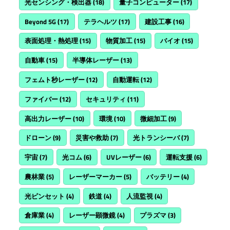
光センシング・検出器
(18)
量子コンピューター
(17)
Beyond 5G
(17)
テラヘルツ
(17)
建設工事
(16)
表面処理・熱処理
(15)
物質加工
(15)
バイオ
(15)
自動車
(15)
半導体レーザー
(13)
フェムト秒レーザー
(12)
自動運転
(12)
ファイバー
(12)
セキュリティ
(11)
高出力レーザー
(10)
環境
(10)
微細加工
(9)
ドローン
(9)
災害や救助
(7)
光トランシーバ
(7)
宇宙
(7)
光コム
(6)
UVレーザー
(6)
運転支援
(6)
農林業
(5)
レーザーマーカー
(5)
バッテリー
(4)
光ピンセット
(4)
鉄道
(4)
人流監視
(4)
倉庫業
(4)
レーザー顕微鏡
(4)
プラズマ
(3)