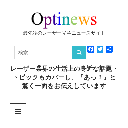
コ
ン
テ
ン
最先端のレーザー光学ニュースサイト
Optinews
ツ
へ
検
Facebook
Twitter
共
ス
検
有
索:
キ
索
レーザー業界の生活上の身近な話題・
ッ
トピックもカバーし、「あっ！」と
プ
驚く一面をお伝えしています