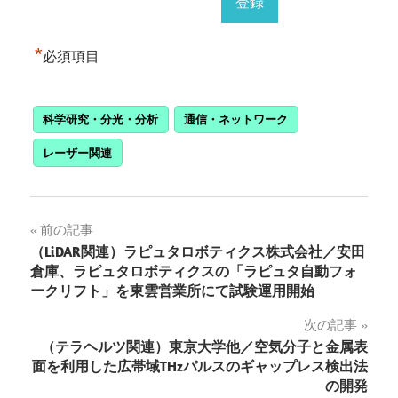
*
必須項目
科学研究・分光・分析
通信・ネットワーク
レーザー関連
投
前の記事
（LiDAR関連）ラピュタロボティクス株式会社／安田
稿
倉庫、ラピュタロボティクスの「ラピュタ自動フォ
ークリフト」を東雲営業所にて試験運用開始
ナ
次の記事
ビ
（テラヘルツ関連）東京大学他／空気分子と金属表
ゲ
面を利用した広帯域THzパルスのギャップレス検出法
の開発