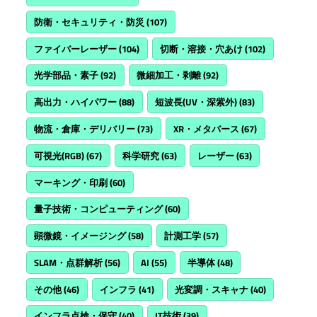
防衛・セキュリティ・防災
(107)
ファイバーレーザー
(104)
切断・溶接・穴あけ
(102)
光学部品・素子
(92)
微細加工・剥離
(92)
高出力・ハイパワー
(88)
短波長(UV・深紫外)
(83)
物流・倉庫・デリバリー
(73)
XR・メタバース
(67)
可視光(RGB)
(67)
科学研究
(63)
レーザー
(63)
マーキング・印刷
(60)
量子技術・コンピューティング
(60)
顕微鏡・イメージング
(58)
計測工学
(57)
SLAM・点群解析
(56)
AI
(55)
半導体
(48)
その他
(46)
インフラ
(41)
光変調・スキャナ
(40)
インフラ点検・保守
(40)
IT技術
(39)