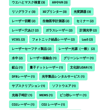
ウエハとマスク検査
(3)
ARやVR
(3)
リソグラフィ
(3)
3Dプリンター
(3)
光変調器
(3)
レーザー切断
(2)
生物医学計測器
(2)
セミナー
(2)
レーザー穴あけ
(2)
ガラスレーザー
(2)
計測光学
(2)
VCSEL
(2)
フォトニック結晶レーザー
(2)
LaaS
(2)
レーザーセーフティ製品
(2)
レーザー光源（一般）
(2)
水中
(2)
レーザー核融合
(1)
グリーンレーザー
(1)
鉱山
(1)
量子ドットレーザー
(1)
文化財LiDAR
(1)
DFBレーザー
(1)
光学製品レンタルサービス
(1)
サブスクリプション
(1)
ソフトウエア
(1)
光格子時計
(1)
MEMS
(1)
ピコ秒レーザー
(1)
CO2レーザー
(1)
CO2 レーザー
(1)