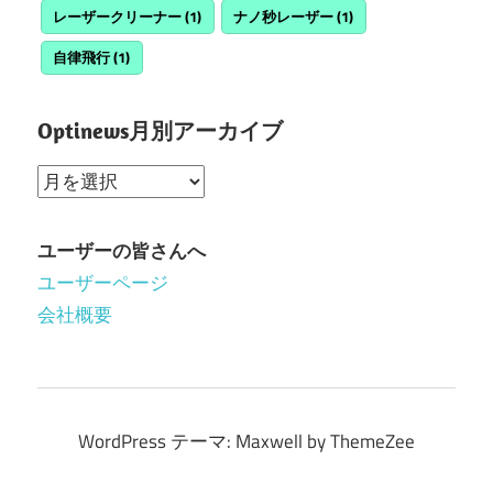
レーザークリーナー
(1)
ナノ秒レーザー
(1)
自律飛行
(1)
Optinews月別アーカイブ
Optinews
月
別
ユーザーの皆さんへ
ア
ユーザーページ
ー
会社概要
カ
イ
ブ
WordPress テーマ: Maxwell by ThemeZee