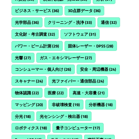
ビジネス・サービス
(36)
3D点群データ
(36)
光学部品
(36)
クリーニング・洗浄
(33)
通信
(32)
文化財・考古調査
(32)
ソフトウェア
(31)
パワー・ビーム計測
(29)
固体レーザー・DPSS
(28)
光響
(27)
ガス・エキシマレーザー
(27)
コンシューマー・個人向け
(26)
安全・周辺機器
(24)
スキャナー
(24)
光ファイバー・通信部品
(24)
物体認識
(22)
医療
(22)
高速・大容量
(21)
マッピング
(20)
非破壊検査
(19)
分析機器
(18)
分光
(18)
光センシング・検出器
(18)
ロボティクス
(18)
量子コンピューター
(17)