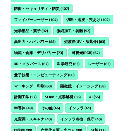
防衛・セキュリティ・防災
(107)
ファイバーレーザー
(104)
切断・溶接・穴あけ
(102)
光学部品・素子
(92)
微細加工・剥離
(92)
高出力・ハイパワー
(88)
短波長(UV・深紫外)
(83)
物流・倉庫・デリバリー
(73)
可視光(RGB)
(67)
XR・メタバース
(67)
科学研究
(63)
レーザー
(63)
量子技術・コンピューティング
(60)
マーキング・印刷
(60)
顕微鏡・イメージング
(58)
計測工学
(57)
SLAM・点群解析
(56)
AI
(55)
半導体
(48)
その他
(46)
インフラ
(41)
光変調・スキャナ
(40)
インフラ点検・保守
(40)
IT技術
(39)
次世代光源・光コム
(39)
分析
(37)