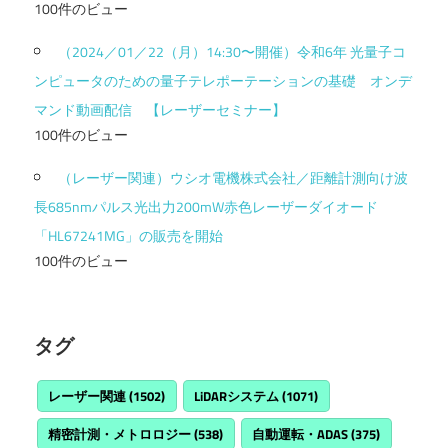
100件のビュー
（2024／01／22（月）14:30〜開催）令和6年 光量子コ
ンピュータのための量子テレポーテーションの基礎 オンデ
マンド動画配信 【レーザーセミナー】
100件のビュー
（レーザー関連）ウシオ電機株式会社／距離計測向け波
長685nmパルス光出力200mW赤色レーザーダイオード
「HL67241MG」の販売を開始
100件のビュー
タグ
レーザー関連
(1502)
LiDARシステム
(1071)
精密計測・メトロロジー
(538)
自動運転・ADAS
(375)