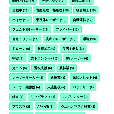
Beyond 5G
(17)
テラヘルツ
(17)
建設工事
(16)
自動車
(15)
表面処理・熱処理
(15)
物質加工
(15)
バイオ
(15)
半導体レーザー
(13)
自動運転
(12)
フェムト秒レーザー
(12)
ファイバー
(12)
セキュリティ
(11)
高出力レーザー
(10)
環境
(10)
ドローン
(9)
微細加工
(9)
災害や救助
(7)
宇宙
(7)
光トランシーバ
(7)
UVレーザー
(6)
光コム
(6)
運転支援
(6)
農林業
(5)
レーザーマーカー
(5)
倉庫業
(4)
光ピンセット
(4)
レーザー顕微鏡
(4)
人流監視
(4)
バッテリー
(4)
鉄道
(4)
リソグラフィ
(3)
3Dプリンター
(3)
プラズマ
(3)
ARやVR
(3)
ウエハとマスク検査
(3)