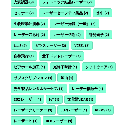
光変調器
(3)
フォトニック結晶レーザー
(2)
セミナー
(2)
レーザーセーフティ製品
(2)
水中
(2)
生物医学計測器
(2)
レーザー光源（一般）
(2)
レーザー穴あけ
(2)
レーザー切断
(2)
計測光学
(2)
LaaS
(2)
ガラスレーザー
(2)
VCSEL
(2)
自律飛行
(1)
量子ドットレーザー
(1)
ビアホール加工
(1)
光格子時計
(1)
ソフトウエア
(1)
サブスクリプション
(1)
鉱山
(1)
光学製品レンタルサービス
(1)
レーザー核融合
(1)
CO2 レーザー
(1)
IoT
(1)
文化財LiDAR
(1)
レーザークリーナー
(1)
CO2レーザー
(1)
MEMS
(1)
レーザーｂ
(1)
DFBレーザー
(1)