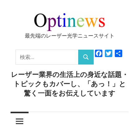
コ
ン
テ
ン
最先端のレーザー光学ニュースサイト
Optinews
ツ
へ
検
Facebook
Twitter
共
ス
検
有
索:
キ
索
レーザー業界の生活上の身近な話題・
ッ
トピックもカバーし、「あっ！」と
プ
驚く一面をお伝えしています