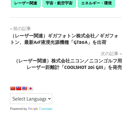
レーザー関連
宇宙・航空宇宙
エネルギー・環境
投
前の記事
（レーザー関連）ギガフォトン株式会社／ギガフォ
稿
トン、最新ArF液浸光源機種「GT80A」を出荷
ナ
次の記事
（レーザー関連）株式会社ニコン／ニコンゴルフ用
ビ
レーザー距離計「COOLSHOT 20i GIII」を発売
ゲ
ー
シ
ョ
Powered by
Translate
ン