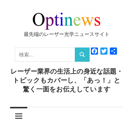
コ
ン
テ
ン
最先端のレーザー光学ニュースサイト
Optinews
ツ
へ
検
Facebook
Twitter
共
ス
検
有
索:
キ
索
レーザー業界の生活上の身近な話題・
ッ
トピックもカバーし、「あっ！」と
プ
驚く一面をお伝えしています