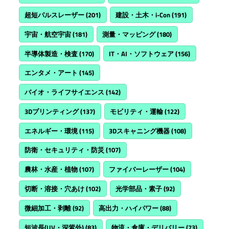
超短パルスレーザー
(201)
建設・土木・i-Con
(191)
宇宙・航空宇宙
(181)
測量・マッピング
(180)
半導体製造・検査
(170)
IT・AI・ソフトウェア
(156)
エンタメ・アート
(145)
バイオ・ライフサイエンス
(142)
3Dプリンティング
(137)
モビリティ・運輸
(122)
エネルギー・環境
(115)
3Dスキャニング機器
(108)
防衛・セキュリティ・防災
(107)
農林・水産・植物
(107)
ファイバーレーザー
(104)
切断・溶接・穴あけ
(102)
光学部品・素子
(92)
微細加工・剥離
(92)
高出力・ハイパワー
(88)
短波長(UV・深紫外)
(83)
物流・倉庫・デリバリー
(73)