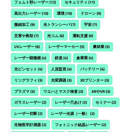
フェムト秒レーザー
(12)
セキュリティ
(11)
高出力レーザー
(10)
環境
(10)
ドローン
(9)
微細加工
(9)
光トランシーバ
(7)
宇宙
(7)
災害や救助
(7)
光コム
(6)
運転支援
(6)
UVレーザー
(6)
レーザーマーカー
(5)
農林業
(5)
レーザー顕微鏡
(4)
鉄道
(4)
倉庫業
(4)
光ピンセット
(4)
人流監視
(4)
バッテリー
(4)
リソグラフィ
(3)
光変調器
(3)
3Dプリンター
(3)
プラズマ
(3)
ウエハとマスク検査
(3)
ARやVR
(3)
ガラスレーザー
(2)
レーザー穴あけ
(2)
セミナー
(2)
レーザー切断
(2)
レーザー光源（一般）
(2)
生物医学計測器
(2)
フォトニック結晶レーザー
(2)