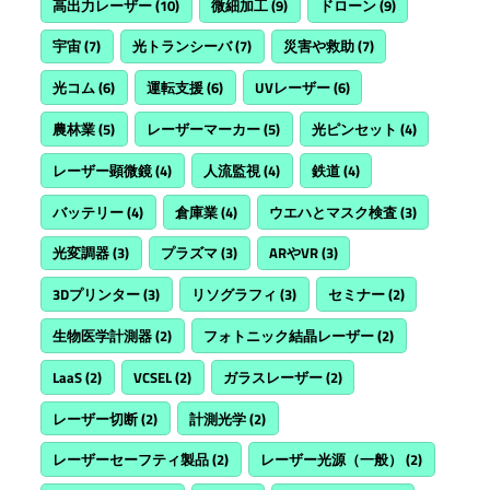
高出力レーザー
(10)
微細加工
(9)
ドローン
(9)
宇宙
(7)
光トランシーバ
(7)
災害や救助
(7)
光コム
(6)
運転支援
(6)
UVレーザー
(6)
農林業
(5)
レーザーマーカー
(5)
光ピンセット
(4)
レーザー顕微鏡
(4)
人流監視
(4)
鉄道
(4)
バッテリー
(4)
倉庫業
(4)
ウエハとマスク検査
(3)
光変調器
(3)
プラズマ
(3)
ARやVR
(3)
3Dプリンター
(3)
リソグラフィ
(3)
セミナー
(2)
生物医学計測器
(2)
フォトニック結晶レーザー
(2)
LaaS
(2)
VCSEL
(2)
ガラスレーザー
(2)
レーザー切断
(2)
計測光学
(2)
レーザーセーフティ製品
(2)
レーザー光源（一般）
(2)