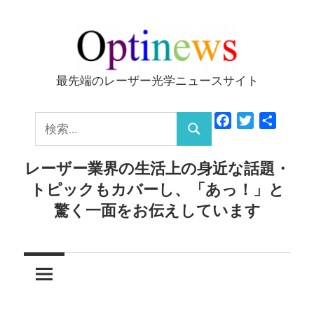
コ
ン
テ
ン
最先端のレーザー光学ニュースサイト
Optinews
ツ
へ
検
Facebook
Twitter
共
ス
検
有
索:
キ
索
レーザー業界の生活上の身近な話題・
ッ
トピックもカバーし、「あっ！」と
プ
驚く一面をお伝えしています