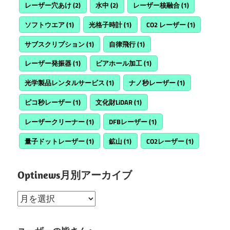
レーザー穴あけ
(2)
水中
(2)
レーザー核融合
(1)
ソフトウエア
(1)
光格子時計
(1)
CO2 レーザー
(1)
サブスクリプション
(1)
自律飛行
(1)
レーザー発振器
(1)
ビアホール加工
(1)
光学製品レンタルサービス
(1)
ナノ秒レーザー
(1)
ピコ秒レーザー
(1)
文化財LiDAR
(1)
レーザークリーナー
(1)
DFBレーザー
(1)
量子ドットレーザー
(1)
鉱山
(1)
CO2レーザー
(1)
Optinews月別アーカイブ
Optinews
月
別