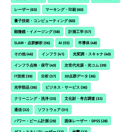
レーザー
(63)
マーキング・印刷
(60)
量子技術・コンピューティング
(60)
顕微鏡・イメージング
(58)
計測工学
(57)
SLAM・点群解析
(56)
AI
(55)
半導体
(48)
その他
(46)
インフラ
(41)
光変調・スキャナ
(40)
インフラ点検・保守
(40)
次世代光源・光コム
(39)
IT技術
(39)
分析
(37)
3D点群データ
(36)
光学部品
(36)
ビジネス・サービス
(36)
クリーニング・洗浄
(33)
文化財・考古調査
(32)
通信
(32)
ソフトウェア
(31)
パワー・ビーム計測
(29)
固体レーザー・DPSS
(28)
ガス・エキシマレーザー
(27)
光響
(27)