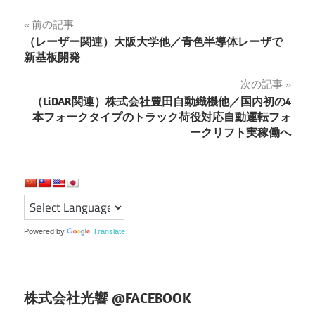
投
前の記事
（レーザー関連）大阪大学他／青色半導体レーザで
稿
新基板開発
ナ
次の記事
（LiDAR関連）株式会社豊田自動織機他／国内初の4
ビ
本フォークタイプのトラック荷役対応自動運転フォ
ゲ
ークリフト実稼働へ
ー
シ
ョ
Powered by
Translate
ン
株式会社光響 @FACEBOOK