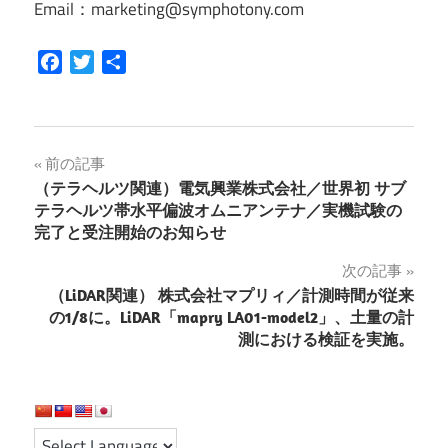
Email：marketing@symphotony.com
Facebook
Twitter
共
有
投
前の記事
（テラヘルツ関連）電気興業株式会社／世界初 サブ
稿
テラヘルツ帯水平偏波オムニアンテナ／実機試験の
完了と受注開始のお知らせ
ナ
次の記事
ビ
（LiDAR関連） 株式会社マプリィ／計測時間が従来
ゲ
の1/8に。LiDAR「mapry LA01-model2」、土量の計
測における検証を実施。
ー
シ
ョ