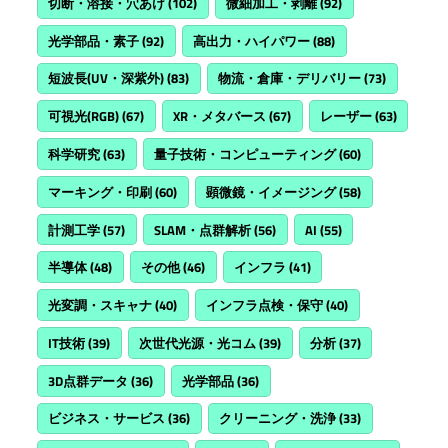
切断・溶接・穴あけ
(102)
微細加工・剥離
(92)
光学部品・素子
(92)
高出力・ハイパワー
(88)
短波長(UV・深紫外)
(83)
物流・倉庫・デリバリー
(73)
可視光(RGB)
(67)
XR・メタバース
(67)
レーザー
(63)
科学研究
(63)
量子技術・コンピューティング
(60)
マーキング・印刷
(60)
顕微鏡・イメージング
(58)
計測工学
(57)
SLAM・点群解析
(56)
AI
(55)
半導体
(48)
その他
(46)
インフラ
(41)
光変調・スキャナ
(40)
インフラ点検・保守
(40)
IT技術
(39)
次世代光源・光コム
(39)
分析
(37)
3D点群データ
(36)
光学部品
(36)
ビジネス・サービス
(36)
クリーニング・洗浄
(33)