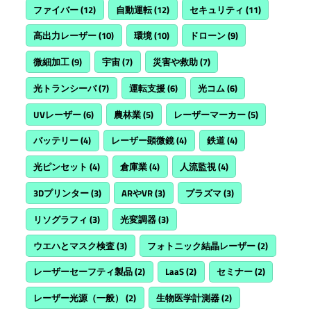
ファイバー
(12)
自動運転
(12)
セキュリティ
(11)
高出力レーザー
(10)
環境
(10)
ドローン
(9)
微細加工
(9)
宇宙
(7)
災害や救助
(7)
光トランシーバ
(7)
運転支援
(6)
光コム
(6)
UVレーザー
(6)
農林業
(5)
レーザーマーカー
(5)
バッテリー
(4)
レーザー顕微鏡
(4)
鉄道
(4)
光ピンセット
(4)
倉庫業
(4)
人流監視
(4)
3Dプリンター
(3)
ARやVR
(3)
プラズマ
(3)
リソグラフィ
(3)
光変調器
(3)
ウエハとマスク検査
(3)
フォトニック結晶レーザー
(2)
レーザーセーフティ製品
(2)
LaaS
(2)
セミナー
(2)
レーザー光源（一般）
(2)
生物医学計測器
(2)