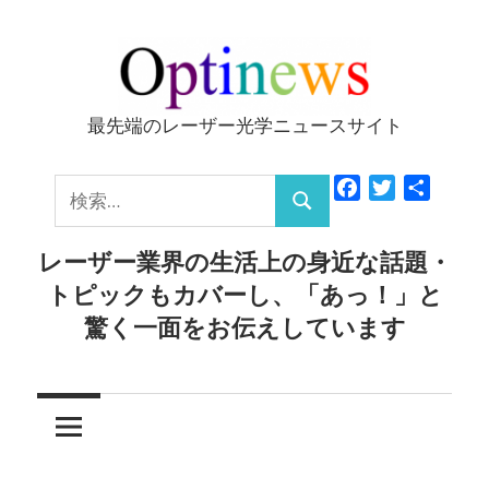
コ
ン
テ
ン
最先端のレーザー光学ニュースサイト
Optinews
ツ
へ
検
Facebook
Twitter
共
ス
検
有
索:
キ
索
レーザー業界の生活上の身近な話題・
ッ
トピックもカバーし、「あっ！」と
プ
驚く一面をお伝えしています