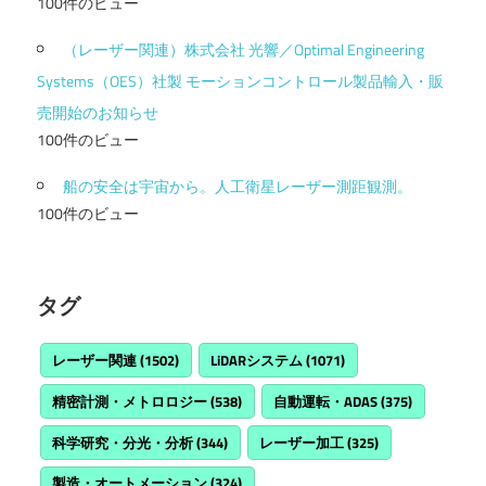
100件のビュー
（レーザー関連）株式会社 光響／Optimal Engineering
Systems（OES）社製 モーションコントロール製品輸入・販
売開始のお知らせ
100件のビュー
船の安全は宇宙から。人工衛星レーザー測距観測。
100件のビュー
タグ
レーザー関連
(1502)
LiDARシステム
(1071)
精密計測・メトロロジー
(538)
自動運転・ADAS
(375)
科学研究・分光・分析
(344)
レーザー加工
(325)
製造・オートメーション
(324)