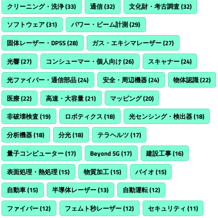
クリーニング・洗浄
(33)
通信
(32)
文化財・考古調査
(32)
ソフトウェア
(31)
パワー・ビーム計測
(29)
固体レーザー・DPSS
(28)
ガス・エキシマレーザー
(27)
光響
(27)
コンシューマー・個人向け
(26)
スキャナー
(24)
光ファイバー・通信部品
(24)
安全・周辺機器
(24)
物体認識
(22)
医療
(22)
高速・大容量
(21)
マッピング
(20)
非破壊検査
(19)
ロボティクス
(18)
光センシング・検出器
(18)
分析機器
(18)
分光
(18)
テラヘルツ
(17)
量子コンピューター
(17)
Beyond 5G
(17)
建設工事
(16)
表面処理・熱処理
(15)
物質加工
(15)
バイオ
(15)
自動車
(15)
半導体レーザー
(13)
自動運転
(12)
ファイバー
(12)
フェムト秒レーザー
(12)
セキュリティ
(11)