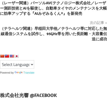
（レーザー関連）パーソルAVCテクノロジー株式会社／レーザ
稿
ー測距技術とAIを駆使し、自動車タイヤのメンテナンスを大幅
に効率アップする『AIみぞみるくん®』を新発売
ナ
次の記事
ビ
（テラヘルツ関連）早稲田大学他／テラヘルツ帯に対応した無
ゲ
線通信システムを試作し、95GHz帯を用いた長距離・大容量伝
送に成功
ー
シ
ョ
ン
Powered by
Translate
株式会社光響 @FACEBOOK