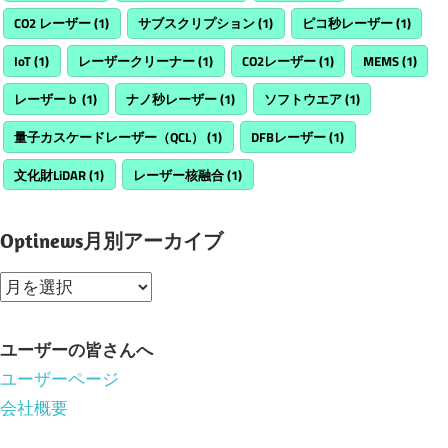
CO2 レーザー
(1)
サブスクリプション
(1)
ピコ秒レーザー
(1)
IoT
(1)
レーザークリーナー
(1)
CO2レーザー
(1)
MEMS
(1)
レーザーｂ
(1)
ナノ秒レーザー
(1)
ソフトウエア
(1)
量子カスケードレーザー（QCL）
(1)
DFBレーザー
(1)
文化財LiDAR
(1)
レーザー核融合
(1)
Optinews月別アーカイブ
Optinews
月
別
ユーザーの皆さんへ
ア
ユーザーページ
ー
会社概要
カ