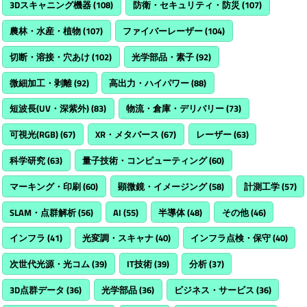
3Dスキャニング機器
(108)
防衛・セキュリティ・防災
(107)
農林・水産・植物
(107)
ファイバーレーザー
(104)
切断・溶接・穴あけ
(102)
光学部品・素子
(92)
微細加工・剥離
(92)
高出力・ハイパワー
(88)
短波長(UV・深紫外)
(83)
物流・倉庫・デリバリー
(73)
可視光(RGB)
(67)
XR・メタバース
(67)
レーザー
(63)
科学研究
(63)
量子技術・コンピューティング
(60)
マーキング・印刷
(60)
顕微鏡・イメージング
(58)
計測工学
(57)
SLAM・点群解析
(56)
AI
(55)
半導体
(48)
その他
(46)
インフラ
(41)
光変調・スキャナ
(40)
インフラ点検・保守
(40)
次世代光源・光コム
(39)
IT技術
(39)
分析
(37)
3D点群データ
(36)
光学部品
(36)
ビジネス・サービス
(36)