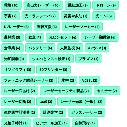
環境
(10)
高出力レーザー
(10)
微細加工
(9)
ドローン
(9)
宇宙
(7)
光トランシーバ
(7)
災害や救助
(7)
光コム
(6)
UVレーザー
(6)
運転支援
(6)
レーザーマーカー
(5)
農林業
(5)
鉄道
(4)
光ピンセット
(4)
レーザー顕微鏡
(4)
倉庫業
(4)
バッテリー
(4)
人流監視
(4)
ARやVR
(3)
光変調器
(3)
ウエハとマスク検査
(3)
プラズマ
(3)
リソグラフィ
(3)
3Dプリンター
(3)
フォトニック結晶レーザー
(2)
水中
(2)
VCSEL
(2)
レーザー穴あけ
(2)
レーザーセーフティ製品
(2)
セミナー
(2)
レーザー切断
(2)
LaaS
(2)
レーザー光源（一般）
(2)
生物医学計測器
(2)
計測光学
(2)
ガラスレーザー
(2)
光格子時計
(1)
ビアホール加工
(1)
自律飛行
(1)