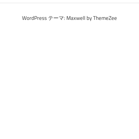
イ
ブ
WordPress テーマ: Maxwell by ThemeZee