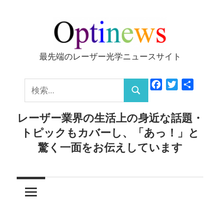
コ
ン
テ
ン
最先端のレーザー光学ニュースサイト
Optinews
ツ
へ
検
Facebook
Twitter
共
ス
検
有
索:
キ
索
レーザー業界の生活上の身近な話題・
ッ
トピックもカバーし、「あっ！」と
プ
驚く一面をお伝えしています