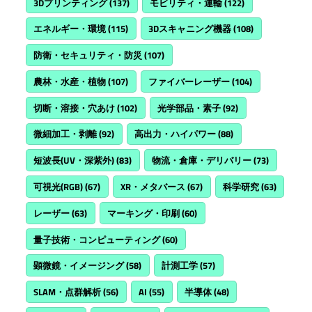
3Dプリンティング
(137)
モビリティ・運輸
(122)
エネルギー・環境
(115)
3Dスキャニング機器
(108)
防衛・セキュリティ・防災
(107)
農林・水産・植物
(107)
ファイバーレーザー
(104)
切断・溶接・穴あけ
(102)
光学部品・素子
(92)
微細加工・剥離
(92)
高出力・ハイパワー
(88)
短波長(UV・深紫外)
(83)
物流・倉庫・デリバリー
(73)
可視光(RGB)
(67)
XR・メタバース
(67)
科学研究
(63)
レーザー
(63)
マーキング・印刷
(60)
量子技術・コンピューティング
(60)
顕微鏡・イメージング
(58)
計測工学
(57)
SLAM・点群解析
(56)
AI
(55)
半導体
(48)