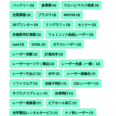
バッテリー
(4)
倉庫業
(4)
ウエハとマスク検査
(3)
光変調器
(3)
プラズマ
(3)
ARやVR
(3)
3Dプリンター
(3)
リソグラフィ
(3)
セミナー
(2)
生物医学計測器
(2)
フォトニック結晶レーザー
(2)
LaaS
(2)
VCSEL
(2)
ガラスレーザー
(2)
レーザー切断
(2)
計測光学
(2)
レーザーセーフティ製品
(2)
レーザー光源（一般）
(2)
レーザー穴あけ
(2)
水中
(2)
レーザー核融合
(1)
ソフトウエア
(1)
光格子時計
(1)
CO2 レーザー
(1)
サブスクリプション
(1)
自律飛行
(1)
レーザー発振器
(1)
ビアホール加工
(1)
光学製品レンタルサービス
(1)
ナノ秒レーザー
(1)