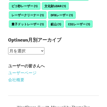
ピコ秒レーザー
(1)
文化財LiDAR
(1)
レーザークリーナー
(1)
DFBレーザー
(1)
量子ドットレーザー
(1)
鉱山
(1)
CO2レーザー
(1)
Optinews月別アーカイブ
Optinews
月
別
ユーザーの皆さんへ
ア
ユーザーページ
ー
会社概要
カ
イ
ブ