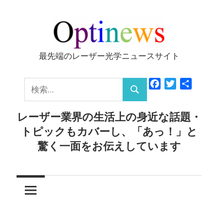
コ
ン
テ
ン
最先端のレーザー光学ニュースサイト
Optinews
ツ
へ
検
Facebook
Twitter
共
ス
検
有
索:
キ
索
レーザー業界の生活上の身近な話題・
ッ
トピックもカバーし、「あっ！」と
プ
驚く一面をお伝えしています