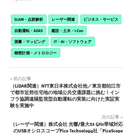
SLAM・点群解析
レーザー関連
ビジネス・サービス
自動運転・ADAS
建設・土木・i-Con
測量・マッピング
IT・AI・ソフトウェア
精密計測・メトロロジー
投
前の記事
（LiDAR関連）NTT東日本株式会社他／東京都狛江市
稿
で都市近郊住宅地の地域公共交通課題に挑む！イン
フラ協調遠隔監視型自動運転の実装に向けた実証実
ナ
験を実施中
ビ
次の記事
ゲ
（レーザー関連）株式会社 光響/最大33 GHz帯域対応
のUSBオシロスコープPico Technology社「PicoScope