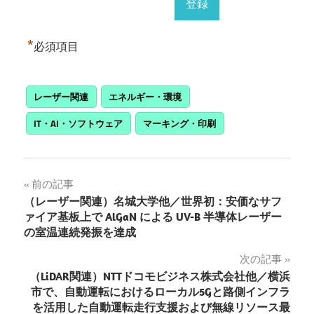
*
必須項目
レーザー関連
エネルギー・環境
IT・AI・ソフトウェア
マーキング・印刷
投
前の記事
（レーザー関連）名城大学他／世界初：安価なサフ
稿
ァイア基板上で AlGaN による UV-B 半導体レーザー
の室温連続発振を達成
ナ
次の記事
ビ
（LiDAR関連）NTTドコモビジネス株式会社他／横浜
ゲ
市で、自動運転におけるローカル5Gと路側インフラ
を活用した自動運転走行支援および無線リソース最