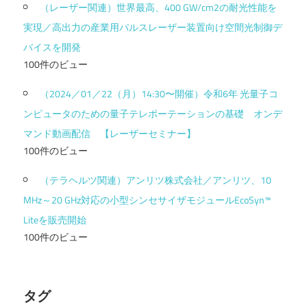
（レーザー関連）世界最高、400 GW/cm2の耐光性能を
実現／高出力の産業用パルスレーザー装置向け空間光制御デ
バイスを開発
100件のビュー
（2024／01／22（月）14:30〜開催）令和6年 光量子コ
ンピュータのための量子テレポーテーションの基礎 オンデ
マンド動画配信 【レーザーセミナー】
100件のビュー
（テラヘルツ関連）アンリツ株式会社／アンリツ、10
MHz～20 GHz対応の小型シンセサイザモジュールEcoSyn™
Liteを販売開始
100件のビュー
タグ