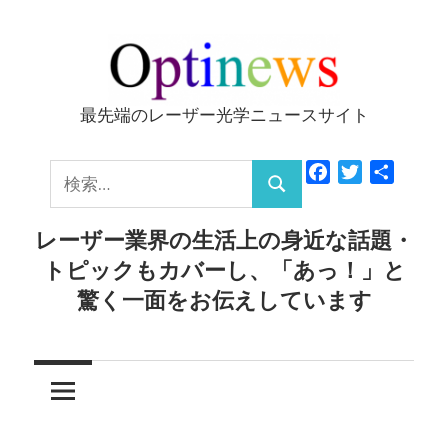
コ
ン
テ
ン
最先端のレーザー光学ニュースサイト
Optinews
ツ
へ
検
Facebook
Twitter
共
ス
検
有
索:
キ
索
レーザー業界の生活上の身近な話題・
ッ
トピックもカバーし、「あっ！」と
プ
驚く一面をお伝えしています