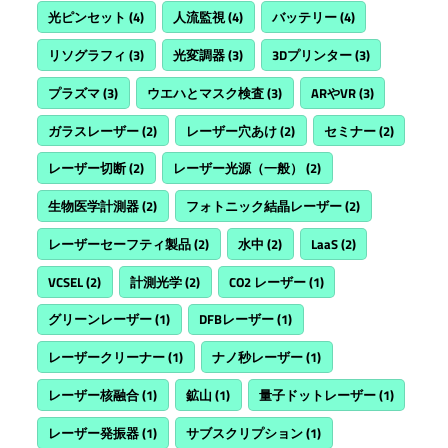
光ピンセット
(4)
人流監視
(4)
バッテリー
(4)
リソグラフィ
(3)
光変調器
(3)
3Dプリンター
(3)
プラズマ
(3)
ウエハとマスク検査
(3)
ARやVR
(3)
ガラスレーザー
(2)
レーザー穴あけ
(2)
セミナー
(2)
レーザー切断
(2)
レーザー光源（一般）
(2)
生物医学計測器
(2)
フォトニック結晶レーザー
(2)
レーザーセーフティ製品
(2)
水中
(2)
LaaS
(2)
VCSEL
(2)
計測光学
(2)
CO2 レーザー
(1)
グリーンレーザー
(1)
DFBレーザー
(1)
レーザークリーナー
(1)
ナノ秒レーザー
(1)
レーザー核融合
(1)
鉱山
(1)
量子ドットレーザー
(1)
レーザー発振器
(1)
サブスクリプション
(1)