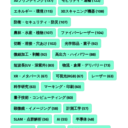
3Dプリンティング
(137)
モビリティ・運輸
(122)
エネルギー・環境
(115)
3Dスキャニング機器
(108)
防衛・セキュリティ・防災
(107)
農林・水産・植物
(107)
ファイバーレーザー
(104)
切断・溶接・穴あけ
(102)
光学部品・素子
(92)
微細加工・剥離
(92)
高出力・ハイパワー
(88)
短波長(UV・深紫外)
(83)
物流・倉庫・デリバリー
(73)
XR・メタバース
(67)
可視光(RGB)
(67)
レーザー
(63)
科学研究
(63)
マーキング・印刷
(60)
量子技術・コンピューティング
(60)
顕微鏡・イメージング
(58)
計測工学
(57)
SLAM・点群解析
(56)
AI
(55)
半導体
(48)