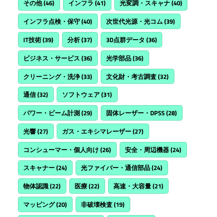
その他
(46)
インフラ
(41)
光変調・スキャナ
(40)
インフラ点検・保守
(40)
次世代光源・光コム
(39)
IT技術
(39)
分析
(37)
3D点群データ
(36)
ビジネス・サービス
(36)
光学部品
(36)
クリーニング・洗浄
(33)
文化財・考古調査
(32)
通信
(32)
ソフトウェア
(31)
パワー・ビーム計測
(29)
固体レーザー・DPSS
(28)
光響
(27)
ガス・エキシマレーザー
(27)
コンシューマー・個人向け
(26)
安全・周辺機器
(24)
スキャナー
(24)
光ファイバー・通信部品
(24)
物体認識
(22)
医療
(22)
高速・大容量
(21)
マッピング
(20)
非破壊検査
(19)