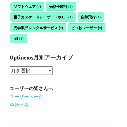
ソフトウエア
(1)
光格子時計
(1)
量子カスケードレーザー（QCL）
(1)
自律飛行
(1)
光学製品レンタルサービス
(1)
ピコ秒レーザー
(1)
IoT
(1)
Optinews月別アーカイブ
Optinews
月
別
ユーザーの皆さんへ
ア
ユーザーページ
ー
会社概要
カ
イ