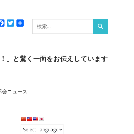
検
Facebook
Twitter
共
検
有
索:
索
っ！」と驚く一面をお伝えしています
示会ニュース