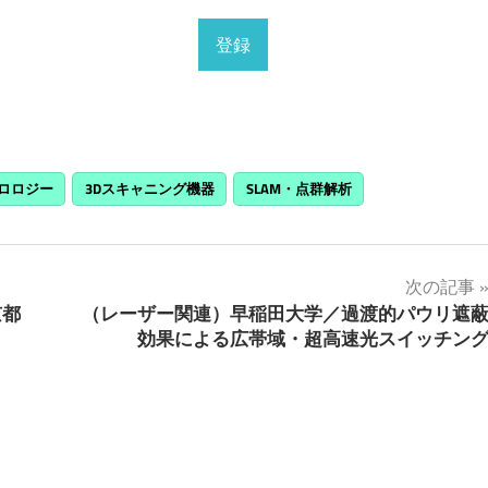
ロロジー
3Dスキャニング機器
SLAM・点群解析
次の記事
京都
（レーザー関連）早稲田大学／過渡的パウリ遮
効果による広帯域・超高速光スイッチン