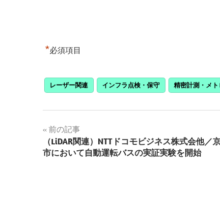
*
必須項目
レーザー関連
インフラ点検・保守
精密計測・メト
投
前の記事
（LiDAR関連）NTTドコモビジネス株式会他／
稿
市において自動運転バスの実証実験を開始
ナ
ビ
ゲ