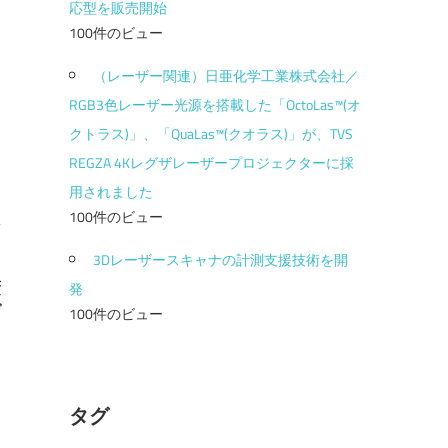
応型を販売開始
100件のビュー
（レーザー関連）日亜化学工業株式会社／
RGB3色レーザー光源を搭載した「OctoLas™(オ
クトラス)」、「QuaLas™(クオラス)」が、TVS
REGZA 4Kレグザレーザープロジェクターに採
用されました
100件のビュー
3Dレーザースキャナの計測支援技術を開
蔽
発
グ
100件のビュー
タグ