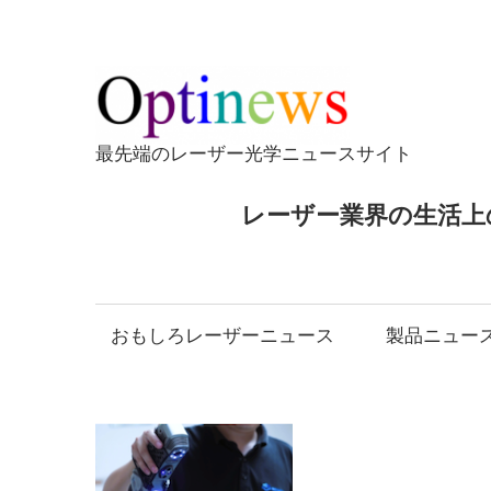
コ
ン
テ
Opti
ン
ツ
最先端のレーザー光学ニュースサイト
へ
ス
レーザー業界の生活上
キ
ッ
プ
おもしろレーザーニュース
製品ニュー