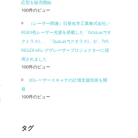
応型を販売開始
100件のビュー
（レーザー関連）日亜化学工業株式会社／
RGB3色レーザー光源を搭載した「OctoLas™(オ
クトラス)」、「QuaLas™(クオラス)」が、TVS
REGZA 4Kレグザレーザープロジェクターに採
用されました
100件のビュー
3Dレーザースキャナの計測支援技術を開
格
発
レ
100件のビュー
売
タグ