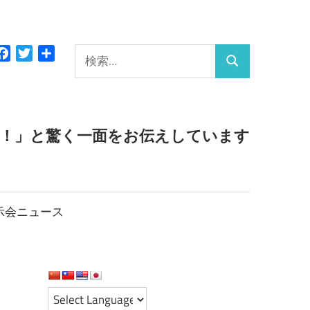
検
Facebook
Twitter
共
検
有
索:
索
っ！」と驚く一面をお伝えしています
示会ニュース