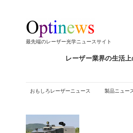
コ
ン
テ
Opti
ン
ツ
最先端のレーザー光学ニュースサイト
へ
ス
レーザー業界の生活上
キ
ッ
プ
おもしろレーザーニュース
製品ニュー