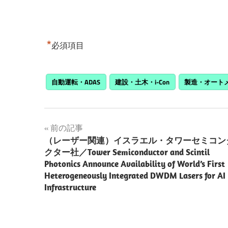
*
必須項目
自動運転・ADAS
建設・土木・i-Con
製造・オート
投
前の記事
（レーザー関連）イスラエル・タワーセミコン
稿
クター社／Tower Semiconductor and Scintil
Photonics Announce Availability of World’s First
ナ
Heterogeneously Integrated DWDM Lasers for AI
ビ
Infrastructure
ゲ