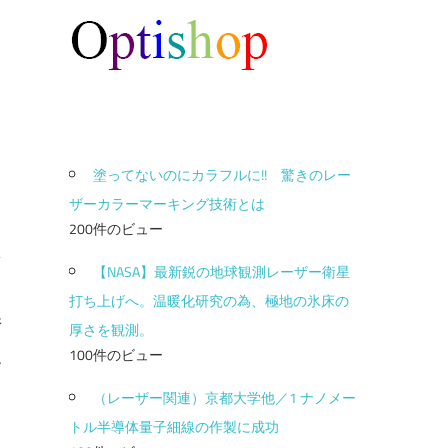
塗ってないのにカラフルに!! 驚きのレー
ザーカラーマーキング技術とは
200件のビュー
【NASA】最新鋭の地球観測レーザー衛星
打ち上げへ。温暖化研究の為、極地の氷床の
港
厚さを観測。
向
100件のビュー
す
（レーザー関連）京都大学他／1 ナノメー
トル半導体量子細線の作製に成功