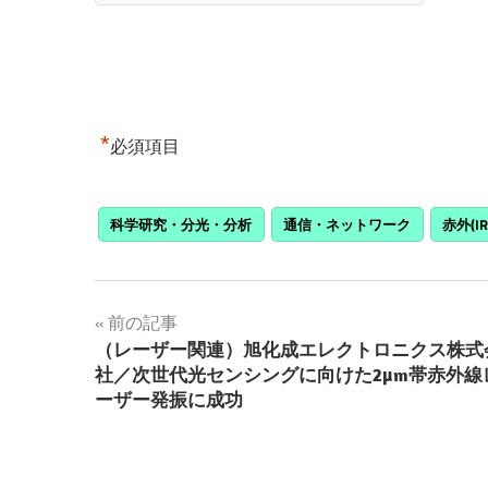
*
必須項目
科学研究・分光・分析
通信・ネットワーク
赤外(I
投
前の記事
（レーザー関連）旭化成エレクトロニクス株式
稿
社／次世代光センシングに向けた2µm帯赤外線
ーザー発振に成功
ナ
ビ