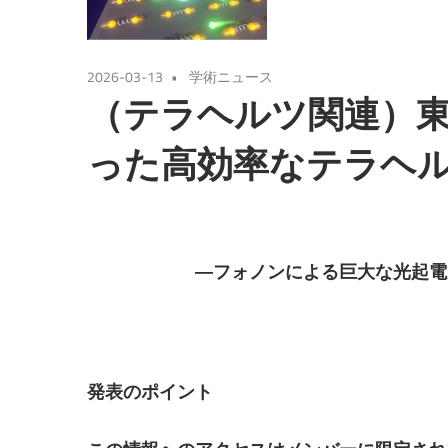
2026-03-13
学術ニュース
（テラヘルツ関連）
った高効率なテラヘ
―フォノンによる巨大な光起電
発表のポイント