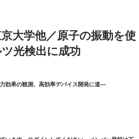
東京大学他／原子の振動を使
ルツ光検出に成功
力効果の観測、高効率デバイス開発に道―