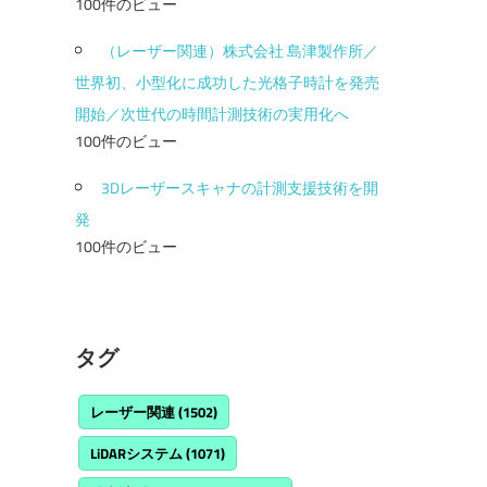
100件のビュー
（レーザー関連）株式会社 島津製作所／
世界初、小型化に成功した光格子時計を発売
開始／次世代の時間計測技術の実用化へ
100件のビュー
3Dレーザースキャナの計測支援技術を開
発
100件のビュー
タグ
レーザー関連
(1502)
LiDARシステム
(1071)