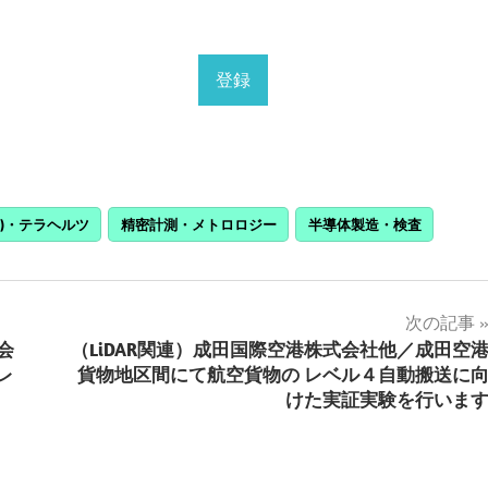
R)・テラヘルツ
精密計測・メトロロジー
半導体製造・検査
次の記事
会
（LiDAR関連）成田国際空港株式会社他／成田空
レ
貨物地区間にて航空貨物の レベル４自動搬送に
けた実証実験を行いま