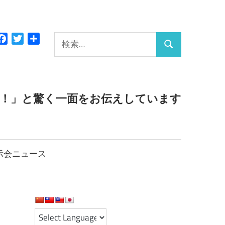
検
Facebook
Twitter
共
検
有
索:
索
っ！」と驚く一面をお伝えしています
示会ニュース