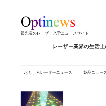
コ
ン
テ
Opti
ン
ツ
最先端のレーザー光学ニュースサイト
へ
ス
レーザー業界の生活上
キ
ッ
プ
おもしろレーザーニュース
製品ニュー