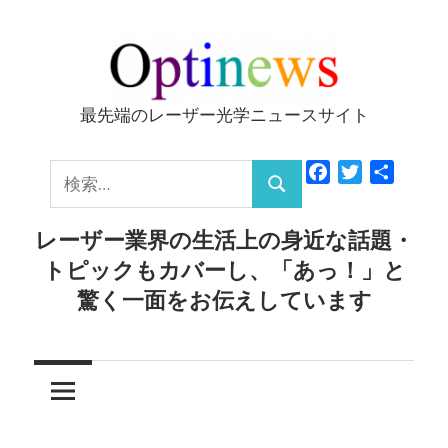
コ
ン
テ
ン
最先端のレーザー光学ニュースサイト
Optinews
ツ
へ
検
Facebook
Twitter
共
ス
検
有
索:
キ
索
レーザー業界の生活上の身近な話題・
ッ
トピックもカバーし、「あっ！」と
プ
驚く一面をお伝えしています