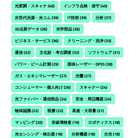
光変調・スキャナ
(40)
インフラ点検・保守
(40)
次世代光源・光コム
(39)
IT技術
(39)
分析
(37)
3D点群データ
(36)
光学部品
(36)
ビジネス・サービス
(36)
クリーニング・洗浄
(33)
通信
(32)
文化財・考古調査
(32)
ソフトウェア
(31)
パワー・ビーム計測
(29)
固体レーザー・DPSS
(28)
ガス・エキシマレーザー
(27)
光響
(27)
コンシューマー・個人向け
(26)
スキャナー
(24)
光ファイバー・通信部品
(24)
安全・周辺機器
(24)
物体認識
(22)
医療
(22)
高速・大容量
(21)
マッピング
(20)
非破壊検査
(19)
ロボティクス
(18)
光センシング・検出器
(18)
分析機器
(18)
分光
(18)