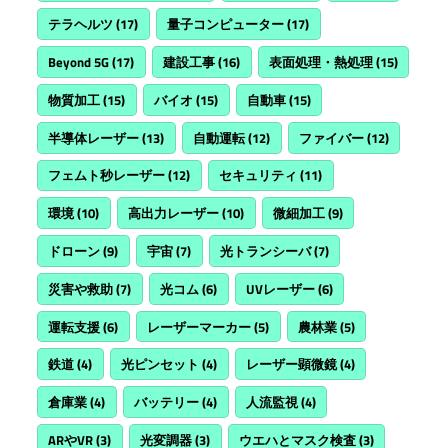
テラヘルツ
(17)
量子コンピューター
(17)
Beyond 5G
(17)
建設工事
(16)
表面処理・熱処理
(15)
物質加工
(15)
バイオ
(15)
自動車
(15)
半導体レーザー
(13)
自動運転
(12)
ファイバー
(12)
フェムト秒レーザー
(12)
セキュリティ
(11)
環境
(10)
高出力レーザー
(10)
微細加工
(9)
ドローン
(9)
宇宙
(7)
光トランシーバ
(7)
災害や救助
(7)
光コム
(6)
UVレーザー
(6)
運転支援
(6)
レーザーマーカー
(5)
農林業
(5)
鉄道
(4)
光ピンセット
(4)
レーザー顕微鏡
(4)
倉庫業
(4)
バッテリー
(4)
人流監視
(4)
ARやVR
(3)
光変調器
(3)
ウエハとマスク検査
(3)