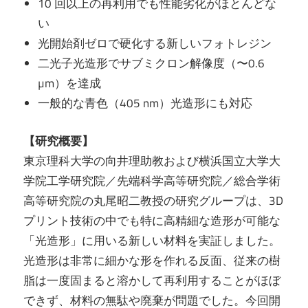
10 回以上の再利用でも性能劣化がほとんどな
い
光開始剤ゼロで硬化する新しいフォトレジン
二光子光造形でサブミクロン解像度（〜0.6
µm）を達成
一般的な青色（405 nm）光造形にも対応
【研究概要】
東京理科大学の向井理助教および横浜国立大学大
学院工学研究院／先端科学高等研究院／総合学術
高等研究院の丸尾昭二教授の研究グループは、3D
プリント技術の中でも特に高精細な造形が可能な
「光造形」に用いる新しい材料を実証しました。
光造形は非常に細かな形を作れる反面、従来の樹
脂は一度固まると溶かして再利用することがほぼ
できず、材料の無駄や廃棄が問題でした。今回開