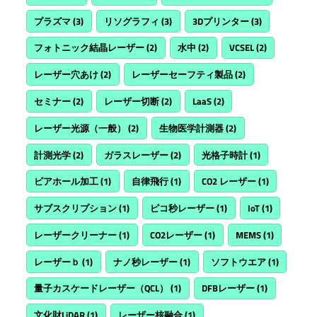
プラズマ
(3)
リソグラフィ
(3)
3Dプリンター
(3)
フォトニック結晶レーザー
(2)
水中
(2)
VCSEL
(2)
レーザー穴あけ
(2)
レーザーセーフティ製品
(2)
セミナー
(2)
レーザー切断
(2)
LaaS
(2)
レーザー光源（一般）
(2)
生物医学計測器
(2)
計測光学
(2)
ガラスレーザー
(2)
光格子時計
(1)
ビアホール加工
(1)
自律飛行
(1)
CO2 レーザー
(1)
サブスクリプション
(1)
ピコ秒レーザー
(1)
IoT
(1)
レーザークリーナー
(1)
CO2レーザー
(1)
MEMS
(1)
レーザーｂ
(1)
ナノ秒レーザー
(1)
ソフトウエア
(1)
量子カスケードレーザー（QCL）
(1)
DFBレーザー
(1)
文化財LiDAR
(1)
レーザー核融合
(1)