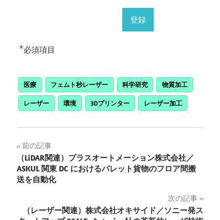
*
必須項目
医療
フェムト秒レーザー
科学研究
物質加工
レーザー
環境
3Dプリンター
レーザー加工
投
前の記事
（LiDAR関連）プラスオートメーション株式会社／
稿
ASKUL 関東 DC におけるパレット貨物のフロア間搬
送を自動化
ナ
次の記事
ビ
（レーザー関連）株式会社オキサイド／ソニー発ス