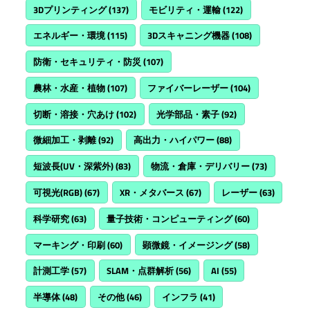
3Dプリンティング
(137)
モビリティ・運輸
(122)
エネルギー・環境
(115)
3Dスキャニング機器
(108)
防衛・セキュリティ・防災
(107)
農林・水産・植物
(107)
ファイバーレーザー
(104)
切断・溶接・穴あけ
(102)
光学部品・素子
(92)
微細加工・剥離
(92)
高出力・ハイパワー
(88)
短波長(UV・深紫外)
(83)
物流・倉庫・デリバリー
(73)
可視光(RGB)
(67)
XR・メタバース
(67)
レーザー
(63)
科学研究
(63)
量子技術・コンピューティング
(60)
マーキング・印刷
(60)
顕微鏡・イメージング
(58)
計測工学
(57)
SLAM・点群解析
(56)
AI
(55)
半導体
(48)
その他
(46)
インフラ
(41)