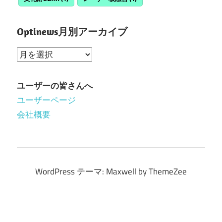
Optinews月別アーカイブ
Optinews
月
別
ユーザーの皆さんへ
ア
ユーザーページ
ー
会社概要
カ
イ
ブ
WordPress テーマ: Maxwell by ThemeZee