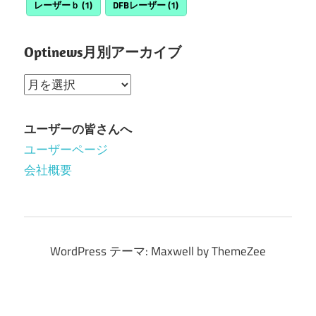
レーザーｂ
(1)
DFBレーザー
(1)
Optinews月別アーカイブ
Optinews
月
別
ユーザーの皆さんへ
ア
ユーザーページ
ー
会社概要
カ
イ
ブ
WordPress テーマ: Maxwell by ThemeZee