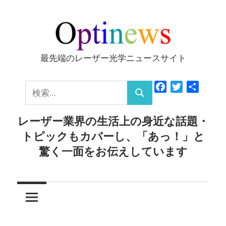
コ
ン
テ
ン
最先端のレーザー光学ニュースサイト
Optinews
ツ
へ
検
Facebook
Twitter
共
ス
検
有
索:
キ
索
レーザー業界の生活上の身近な話題・
ッ
トピックもカバーし、「あっ！」と
プ
驚く一面をお伝えしています