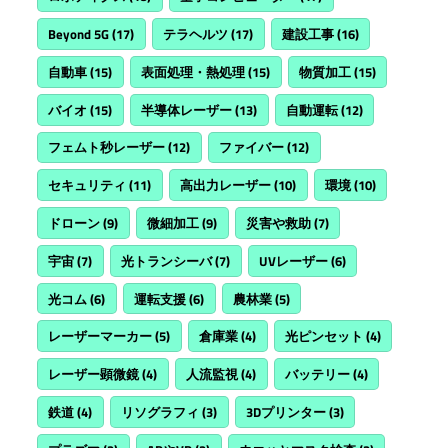
Beyond 5G
(17)
テラヘルツ
(17)
建設工事
(16)
自動車
(15)
表面処理・熱処理
(15)
物質加工
(15)
バイオ
(15)
半導体レーザー
(13)
自動運転
(12)
フェムト秒レーザー
(12)
ファイバー
(12)
セキュリティ
(11)
高出力レーザー
(10)
環境
(10)
ドローン
(9)
微細加工
(9)
災害や救助
(7)
宇宙
(7)
光トランシーバ
(7)
UVレーザー
(6)
光コム
(6)
運転支援
(6)
農林業
(5)
レーザーマーカー
(5)
倉庫業
(4)
光ピンセット
(4)
レーザー顕微鏡
(4)
人流監視
(4)
バッテリー
(4)
鉄道
(4)
リソグラフィ
(3)
3Dプリンター
(3)