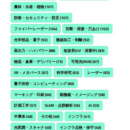
農林・水産・植物
(107)
防衛・セキュリティ・防災
(107)
ファイバーレーザー
(104)
切断・溶接・穴あけ
(102)
光学部品・素子
(92)
微細加工・剥離
(92)
高出力・ハイパワー
(88)
短波長(UV・深紫外)
(83)
物流・倉庫・デリバリー
(73)
可視光(RGB)
(67)
XR・メタバース
(67)
科学研究
(63)
レーザー
(63)
量子技術・コンピューティング
(60)
マーキング・印刷
(60)
顕微鏡・イメージング
(58)
計測工学
(57)
SLAM・点群解析
(56)
AI
(55)
半導体
(48)
その他
(46)
インフラ
(41)
光変調・スキャナ
(40)
インフラ点検・保守
(40)