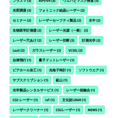
プラズマ
(3)
ARやVR
(3)
ウエハとマスク検査
(3)
光変調器
(3)
フォトニック結晶レーザー
(2)
セミナー
(2)
レーザーセーフティ製品
(2)
水中
(2)
生物医学計測器
(2)
レーザー光源（一般）
(2)
レーザー穴あけ
(2)
レーザー切断
(2)
計測光学
(2)
LaaS
(2)
ガラスレーザー
(2)
VCSEL
(2)
自律飛行
(1)
量子ドットレーザー
(1)
ビアホール加工
(1)
光格子時計
(1)
ソフトウエア
(1)
サブスクリプション
(1)
鉱山
(1)
光学製品レンタルサービス
(1)
レーザー核融合
(1)
CO2 レーザー
(1)
IoT
(1)
文化財LiDAR
(1)
レーザークリーナー
(1)
CO2レーザー
(1)
MEMS
(1)