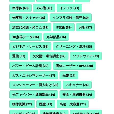
半導体
(48)
その他
(46)
インフラ
(41)
光変調・スキャナ
(40)
インフラ点検・保守
(40)
次世代光源・光コム
(39)
IT技術
(39)
分析
(37)
3D点群データ
(36)
光学部品
(36)
ビジネス・サービス
(36)
クリーニング・洗浄
(33)
通信
(32)
文化財・考古調査
(32)
ソフトウェア
(31)
パワー・ビーム計測
(29)
固体レーザー・DPSS
(28)
ガス・エキシマレーザー
(27)
光響
(27)
コンシューマー・個人向け
(26)
スキャナー
(24)
光ファイバー・通信部品
(24)
安全・周辺機器
(24)
物体認識
(22)
医療
(22)
高速・大容量
(21)
マッピング
(20)
非破壊検査
(19)
ロボティクス
(18)