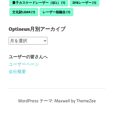
量子カスケードレーザー（QCL）
(1)
DFBレーザー
(1)
文化財LiDAR
(1)
レーザー核融合
(1)
Optinews月別アーカイブ
Optinews
月
別
ユーザーの皆さんへ
ア
ユーザーページ
ー
会社概要
カ
イ
ブ
WordPress テーマ: Maxwell by ThemeZee