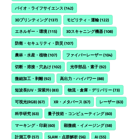
バイオ・ライフサイエンス
(142)
3Dプリンティング
(137)
モビリティ・運輸
(122)
エネルギー・環境
(115)
3Dスキャニング機器
(108)
防衛・セキュリティ・防災
(107)
農林・水産・植物
(107)
ファイバーレーザー
(104)
切断・溶接・穴あけ
(102)
光学部品・素子
(92)
微細加工・剥離
(92)
高出力・ハイパワー
(88)
短波長(UV・深紫外)
(83)
物流・倉庫・デリバリー
(73)
可視光(RGB)
(67)
XR・メタバース
(67)
レーザー
(63)
科学研究
(63)
量子技術・コンピューティング
(60)
マーキング・印刷
(60)
顕微鏡・イメージング
(58)
計測工学
(57)
SLAM・点群解析
(56)
AI
(55)