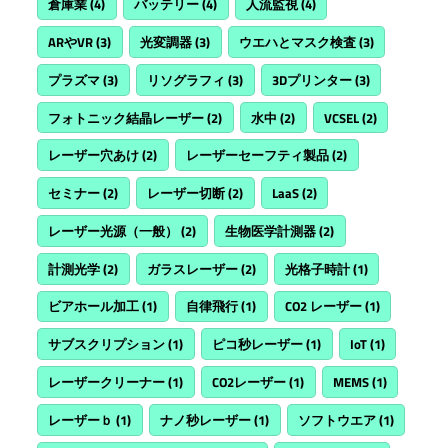
倉庫業
(4)
バッテリー
(4)
人流監視
(4)
ARやVR
(3)
光変調器
(3)
ウエハとマスク検査
(3)
プラズマ
(3)
リソグラフィ
(3)
3Dプリンター
(3)
フォトニック結晶レーザー
(2)
水中
(2)
VCSEL
(2)
レーザー穴あけ
(2)
レーザーセーフティ製品
(2)
セミナー
(2)
レーザー切断
(2)
LaaS
(2)
レーザー光源（一般）
(2)
生物医学計測器
(2)
計測光学
(2)
ガラスレーザー
(2)
光格子時計
(1)
ビアホール加工
(1)
自律飛行
(1)
CO2 レーザー
(1)
サブスクリプション
(1)
ピコ秒レーザー
(1)
IoT
(1)
レーザークリーナー
(1)
CO2レーザー
(1)
MEMS
(1)
レーザーｂ
(1)
ナノ秒レーザー
(1)
ソフトウエア
(1)