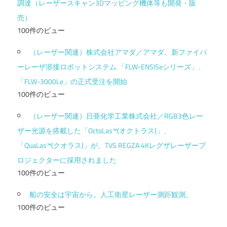
調達（レーザースキャン3Dマッピング機体等も開発・販
売）
100件のビュー
（レーザー関連）株式会社アマダ／アマダ、新ファイバ
ーレーザ溶接ロボットシステム 「FLW-ENSISeシリーズ」、
「FLW-3000Le」の正式受注を開始
100件のビュー
（レーザー関連）日亜化学工業株式会社／RGB3色レー
ザー光源を搭載した「OctoLas™(オクトラス)」、
「QuaLas™(クオラス)」が、TVS REGZA 4Kレグザレーザープ
ロジェクターに採用されました
100件のビュー
船の安全は宇宙から。人工衛星レーザー測距観測。
100件のビュー