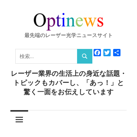
コ
ン
テ
ン
最先端のレーザー光学ニュースサイト
Optinews
ツ
へ
検
Facebook
Twitter
共
ス
検
有
索:
キ
索
レーザー業界の生活上の身近な話題・
ッ
トピックもカバーし、「あっ！」と
プ
驚く一面をお伝えしています