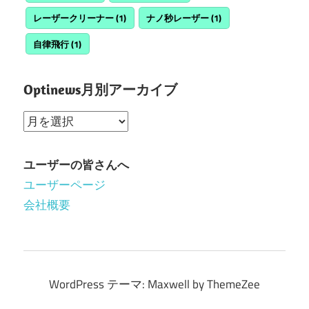
レーザークリーナー
(1)
ナノ秒レーザー
(1)
自律飛行
(1)
Optinews月別アーカイブ
Optinews
月
別
ユーザーの皆さんへ
ア
ユーザーページ
ー
会社概要
カ
イ
ブ
WordPress テーマ: Maxwell by ThemeZee