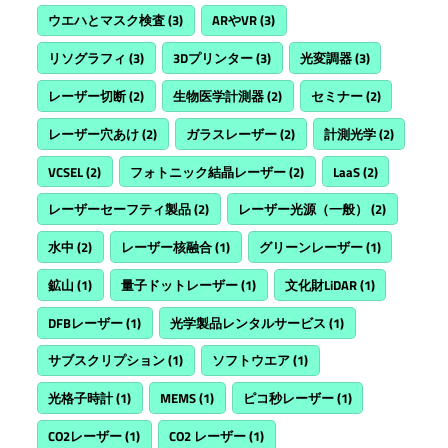
ウエハとマスク検査
(3)
ARやVR
(3)
リソグラフィ
(3)
3Dプリンター
(3)
光変調器
(3)
レーザー切断
(2)
生物医学計測器
(2)
セミナー
(2)
レーザー穴あけ
(2)
ガラスレーザー
(2)
計測光学
(2)
VCSEL
(2)
フォトニック結晶レーザー
(2)
LaaS
(2)
レーザーセーフティ製品
(2)
レーザー光源（一般）
(2)
水中
(2)
レーザー核融合
(1)
グリーンレーザー
(1)
鉱山
(1)
量子ドットレーザー
(1)
文化財LiDAR
(1)
DFBレーザー
(1)
光学製品レンタルサービス
(1)
サブスクリプション
(1)
ソフトウエア
(1)
光格子時計
(1)
MEMS
(1)
ピコ秒レーザー
(1)
CO2レーザー
(1)
CO2 レーザー
(1)