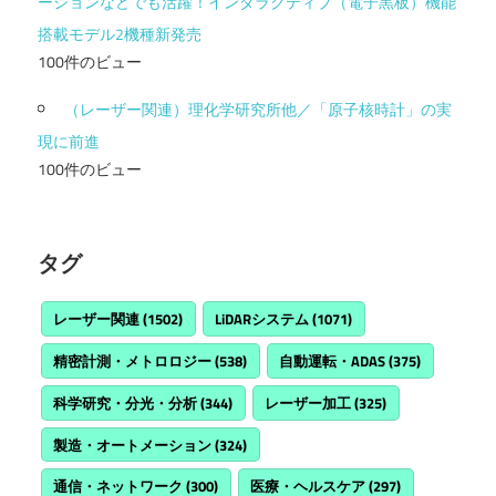
ーションなどでも活躍！インタラクティブ（電子黒板）機能
搭載モデル2機種新発売
100件のビュー
（レーザー関連）理化学研究所他／「原子核時計」の実
現に前進
100件のビュー
タグ
レーザー関連
(1502)
LiDARシステム
(1071)
精密計測・メトロロジー
(538)
自動運転・ADAS
(375)
科学研究・分光・分析
(344)
レーザー加工
(325)
製造・オートメーション
(324)
通信・ネットワーク
(300)
医療・ヘルスケア
(297)