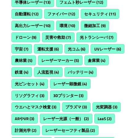
半導体レーザー
(13)
フェムト秒レーザー
(12)
自動運転
(12)
ファイバー
(12)
セキュリティ
(11)
高出力レーザー
(10)
環境
(10)
微細加工
(9)
ドローン
(9)
災害や救助
(7)
光トランシーバ
(7)
宇宙
(7)
運転支援
(6)
光コム
(6)
UVレーザー
(6)
農林業
(5)
レーザーマーカー
(5)
倉庫業
(4)
鉄道
(4)
人流監視
(4)
バッテリー
(4)
光ピンセット
(4)
レーザー顕微鏡
(4)
リソグラフィ
(3)
3Dプリンター
(3)
ウエハとマスク検査
(3)
プラズマ
(3)
光変調器
(3)
ARやVR
(3)
レーザー光源（一般）
(2)
LaaS
(2)
計測光学
(2)
レーザーセーフティ製品
(2)