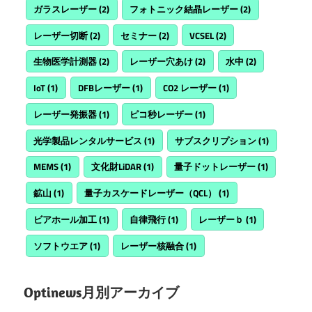
ガラスレーザー
(2)
フォトニック結晶レーザー
(2)
レーザー切断
(2)
セミナー
(2)
VCSEL
(2)
生物医学計測器
(2)
レーザー穴あけ
(2)
水中
(2)
IoT
(1)
DFBレーザー
(1)
CO2 レーザー
(1)
レーザー発振器
(1)
ピコ秒レーザー
(1)
光学製品レンタルサービス
(1)
サブスクリプション
(1)
MEMS
(1)
文化財LiDAR
(1)
量子ドットレーザー
(1)
鉱山
(1)
量子カスケードレーザー（QCL）
(1)
ビアホール加工
(1)
自律飛行
(1)
レーザーｂ
(1)
ソフトウエア
(1)
レーザー核融合
(1)
Optinews月別アーカイブ