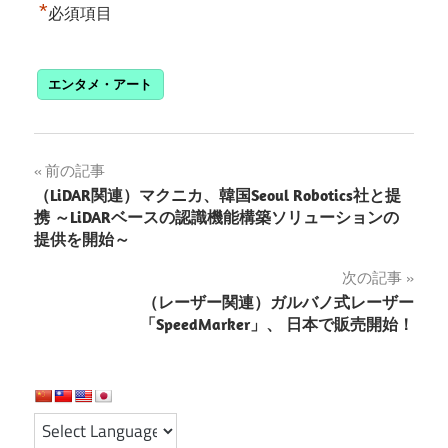
*
必須項目
エンタメ・アート
投
前の記事
（LiDAR関連）マクニカ、韓国Seoul Robotics社と提
稿
携 ～LiDARベースの認識機能構築ソリューションの
提供を開始～
ナ
次の記事
ビ
（レーザー関連）ガルバノ式レーザー
ゲ
「SpeedMarker」、 日本で販売開始！
ー
シ