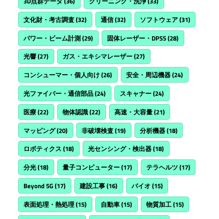
3D点群データ
(36)
クリーニング・洗浄
(33)
文化財・考古調査
(32)
通信
(32)
ソフトウェア
(31)
パワー・ビーム計測
(29)
固体レーザー・DPSS
(28)
光響
(27)
ガス・エキシマレーザー
(27)
コンシューマー・個人向け
(26)
安全・周辺機器
(24)
光ファイバー・通信部品
(24)
スキャナー
(24)
医療
(22)
物体認識
(22)
高速・大容量
(21)
マッピング
(20)
非破壊検査
(19)
分析機器
(18)
ロボティクス
(18)
光センシング・検出器
(18)
分光
(18)
量子コンピューター
(17)
テラヘルツ
(17)
Beyond 5G
(17)
建設工事
(16)
バイオ
(15)
表面処理・熱処理
(15)
自動車
(15)
物質加工
(15)