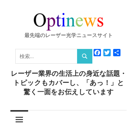
コ
ン
テ
ン
最先端のレーザー光学ニュースサイト
Optinews
ツ
へ
検
Facebook
Twitter
共
ス
検
有
索:
キ
索
レーザー業界の生活上の身近な話題・
ッ
トピックもカバーし、「あっ！」と
プ
驚く一面をお伝えしています