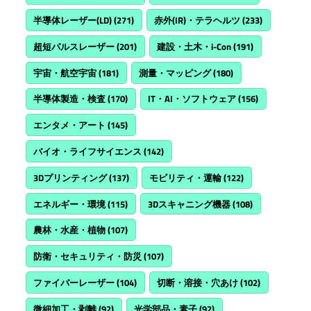
半導体レーザー(LD)
(271)
赤外(IR)・テラヘルツ
(233)
超短パルスレーザー
(201)
建設・土木・i-Con
(191)
宇宙・航空宇宙
(181)
測量・マッピング
(180)
半導体製造・検査
(170)
IT・AI・ソフトウェア
(156)
エンタメ・アート
(145)
バイオ・ライフサイエンス
(142)
3Dプリンティング
(137)
モビリティ・運輸
(122)
エネルギー・環境
(115)
3Dスキャニング機器
(108)
農林・水産・植物
(107)
防衛・セキュリティ・防災
(107)
ファイバーレーザー
(104)
切断・溶接・穴あけ
(102)
微細加工・剥離
(92)
光学部品・素子
(92)