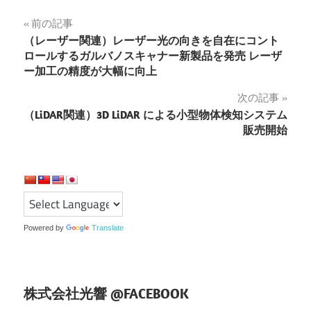
投
前の記事
（レーザー関連）レーザー光の向きを自在にコント
稿
ロールするガルバノスキャナー新製品を発売 レーザ
ー加工の精度が大幅に向上
ナ
次の記事
ビ
（LiDAR関連）3D LiDAR による小型物体検知システム
ゲ
販売開始
ー
シ
ョ
Powered by
Translate
ン
株式会社光響 @FACEBOOK