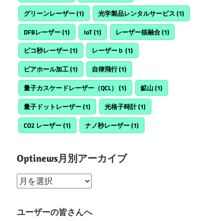
グリーンレーザー
(1)
光学製品レンタルサービス
(1)
DFBレーザー
(1)
IoT
(1)
レーザー核融合
(1)
ピコ秒レーザー
(1)
レーザーｂ
(1)
ビアホール加工
(1)
自律飛行
(1)
量子カスケードレーザー（QCL）
(1)
鉱山
(1)
量子ドットレーザー
(1)
光格子時計
(1)
CO2 レーザー
(1)
ナノ秒レーザー
(1)
Optinews月別アーカイブ
Optinews
月
別
ユーザーの皆さんへ