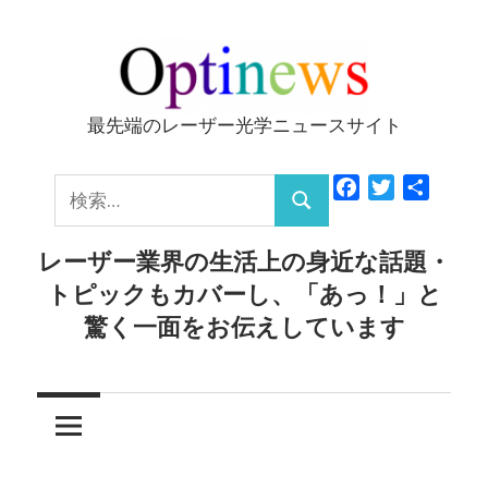
コ
ン
テ
ン
最先端のレーザー光学ニュースサイト
Optinews
ツ
へ
検
Facebook
Twitter
共
ス
検
有
索:
キ
索
レーザー業界の生活上の身近な話題・
ッ
トピックもカバーし、「あっ！」と
プ
驚く一面をお伝えしています