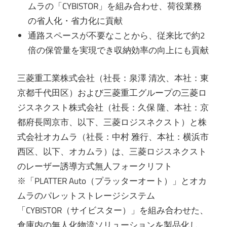
ムラの「CYBISTOR」を組み合わせ、荷役業務
の省⼈化・省⼒化に貢献
通路スペースが不要なことから、従来⽐で約2
倍の保管量を実現でき収納効率の向上にも貢献
三菱重⼯業株式会社（社⻑：泉澤 清次、本社：東
京都千代⽥区）および三菱重⼯グループの三菱ロ
ジスネクスト株式会社（社⻑：久保 隆、本社：京
都府⻑岡京市、以下、三菱ロジスネクスト）と株
式会社オカムラ（社⻑：中村 雅⾏、本社：横浜市
⻄区、以下、オカムラ）は、三菱ロジスネクスト
のレーザー誘導⽅式無⼈フォークリフト
※「PLATTER Auto（プラッターオート）」とオカ
ムラのパレットストレージシステム
「CYBISTOR（サイビスター）」を組み合わせた、
倉庫内の無⼈化物流ソリューションを製品化し、