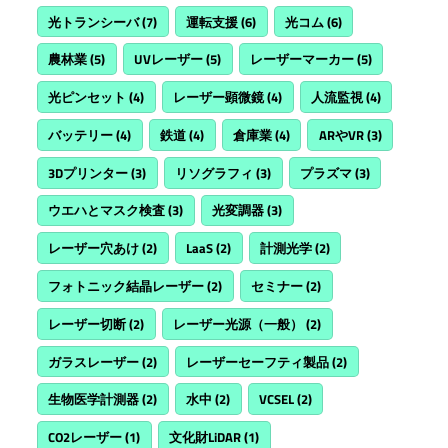
光トランシーバ
(7)
運転支援
(6)
光コム
(6)
農林業
(5)
UVレーザー
(5)
レーザーマーカー
(5)
光ピンセット
(4)
レーザー顕微鏡
(4)
人流監視
(4)
バッテリー
(4)
鉄道
(4)
倉庫業
(4)
ARやVR
(3)
3Dプリンター
(3)
リソグラフィ
(3)
プラズマ
(3)
ウエハとマスク検査
(3)
光変調器
(3)
レーザー穴あけ
(2)
LaaS
(2)
計測光学
(2)
フォトニック結晶レーザー
(2)
セミナー
(2)
レーザー切断
(2)
レーザー光源（一般）
(2)
ガラスレーザー
(2)
レーザーセーフティ製品
(2)
生物医学計測器
(2)
水中
(2)
VCSEL
(2)
CO2レーザー
(1)
文化財LiDAR
(1)