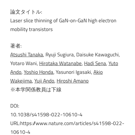
論文タイトル:
Laser slice thinning of GaN-on-GaN high electron
mobility transistors
著者:
Atsushi Tanaka
, Ryuji Sugiura, Daisuke Kawaguchi,
Yotaro Wani,
Hirotaka Watanabe
,
Hadi Sena
,
Yuto
Ando
,
Yoshio Honda
, Yasunori Igasaki,
Akio
Wakejima
,
Yuji Ando
,
Hiroshi Amano
※本学関係教員は下線
DOI:
10.1038/s41598-022-10610-4
URL:https://www.nature.com/articles/s41598-022-
10610-4