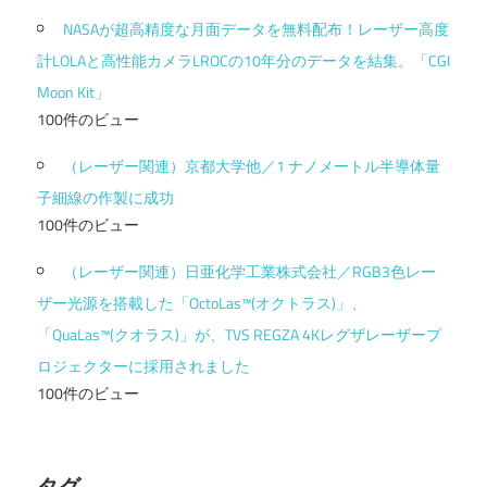
NASAが超高精度な月面データを無料配布！レーザー高度
計LOLAと高性能カメラLROCの10年分のデータを結集。「CGI
Moon Kit」
100件のビュー
（レーザー関連）京都大学他／1 ナノメートル半導体量
子細線の作製に成功
100件のビュー
（レーザー関連）日亜化学工業株式会社／RGB3色レー
ザー光源を搭載した「OctoLas™(オクトラス)」、
「QuaLas™(クオラス)」が、TVS REGZA 4Kレグザレーザープ
ロジェクターに採用されました
100件のビュー
タグ