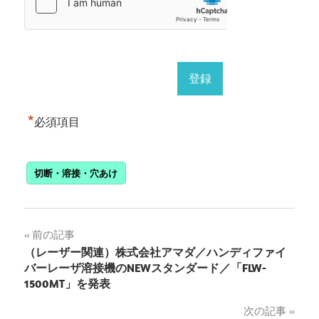
*
必須項目
切断・溶接・穴あけ
投
前の記事
（レーザー関連）株式会社アマダ／ハンディファイ
稿
バーレーザ溶接機のNEWスタンダード／「FLW-
1500MT」を発表
ナ
次の記事