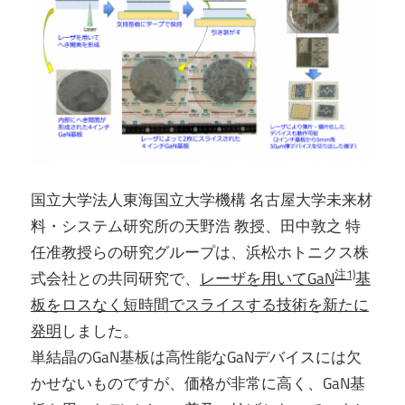
国立大学法人東海国立大学機構 名古屋大学未来材
料・システム研究所の天野浩 教授、田中敦之 特
任准教授らの研究グループは、浜松ホトニクス株
注1)
式会社との共同研究で、
レーザを用いてGaN
基
板をロスなく短時間でスライスする技術を新たに
発明
しました。
単結晶のGaN基板は高性能なGaNデバイスには欠
かせないものですが、価格が非常に高く、GaN基