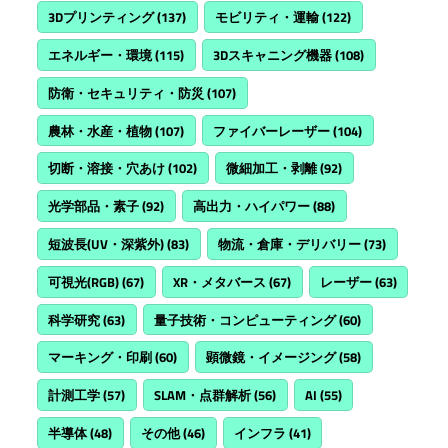
3Dプリンティング
(137)
モビリティ・運輸
(122)
エネルギー・環境
(115)
3Dスキャニング機器
(108)
防衛・セキュリティ・防災
(107)
農林・水産・植物
(107)
ファイバーレーザー
(104)
切断・溶接・穴あけ
(102)
微細加工・剥離
(92)
光学部品・素子
(92)
高出力・ハイパワー
(88)
短波長(UV・深紫外)
(83)
物流・倉庫・デリバリー
(73)
可視光(RGB)
(67)
XR・メタバース
(67)
レーザー
(63)
科学研究
(63)
量子技術・コンピューティング
(60)
マーキング・印刷
(60)
顕微鏡・イメージング
(58)
計測工学
(57)
SLAM・点群解析
(56)
AI
(55)
半導体
(48)
その他
(46)
インフラ
(41)