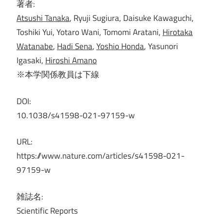
著者:
Atsushi Tanaka
, Ryuji Sugiura, Daisuke Kawaguchi,
Toshiki Yui, Yotaro Wani, Tomomi Aratani,
Hirotaka
Watanabe
,
Hadi Sena
,
Yoshio Honda
, Yasunori
Igasaki,
Hiroshi Amano
※本学関係教員は下線
DOI:
10.1038/s41598-021-97159-w
URL:
https://www.nature.com/articles/s41598-021-
97159-w
雑誌名:
Scientific Reports