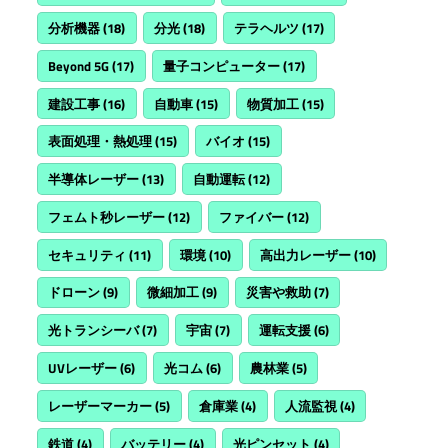
分析機器
(18)
分光
(18)
テラヘルツ
(17)
Beyond 5G
(17)
量子コンピューター
(17)
建設工事
(16)
自動車
(15)
物質加工
(15)
表面処理・熱処理
(15)
バイオ
(15)
半導体レーザー
(13)
自動運転
(12)
フェムト秒レーザー
(12)
ファイバー
(12)
セキュリティ
(11)
環境
(10)
高出力レーザー
(10)
ドローン
(9)
微細加工
(9)
災害や救助
(7)
光トランシーバ
(7)
宇宙
(7)
運転支援
(6)
UVレーザー
(6)
光コム
(6)
農林業
(5)
レーザーマーカー
(5)
倉庫業
(4)
人流監視
(4)
鉄道
(4)
バッテリー
(4)
光ピンセット
(4)