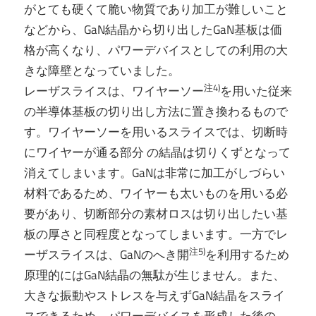
がとても硬くて脆い物質であり加工が難しいこと
などから、GaN結晶から切り出したGaN基板は価
格が高くなり、パワーデバイスとしての利用の大
きな障壁となっていました。
注4)
レーザスライスは、ワイヤーソー
を用いた従来
の半導体基板の切り出し方法に置き換わるもので
す。ワイヤーソーを用いるスライスでは、切断時
にワイヤーが通る部分 の結晶は切りくずとなって
消えてしまいます。GaNは非常に加工がしづらい
材料であるため、ワイヤーも太いものを用いる必
要があり、切断部分の素材ロスは切り出したい基
板の厚さと同程度となってしまいます。一方でレ
注5)
ーザスライスは、GaNのへき開
を利用するため
原理的にはGaN結晶の無駄が生じません。また、
大きな振動やストレスを与えずGaN結晶をスライ