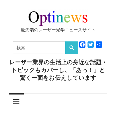
コ
ン
テ
ン
最先端のレーザー光学ニュースサイト
Optinews
ツ
へ
検
Facebook
Twitter
共
ス
検
有
索:
キ
索
レーザー業界の生活上の身近な話題・
ッ
トピックもカバーし、「あっ！」と
プ
驚く一面をお伝えしています