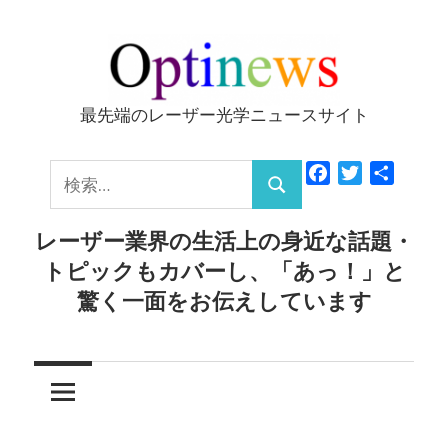
コ
ン
テ
ン
最先端のレーザー光学ニュースサイト
Optinews
ツ
へ
検
Facebook
Twitter
共
ス
検
有
索:
キ
索
レーザー業界の生活上の身近な話題・
ッ
トピックもカバーし、「あっ！」と
プ
驚く一面をお伝えしています