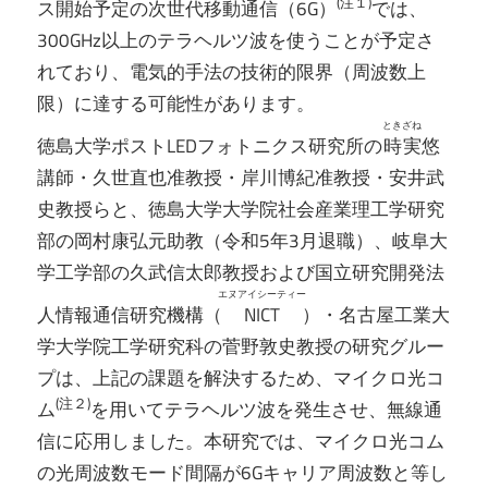
(注１)
ス開始予定の次世代移動通信（6G）
では、
300GHz以上のテラヘルツ波を使うことが予定さ
れており、電気的手法の技術的限界（周波数上
限）に達する可能性があります。
ときざね
徳島大学ポストLEDフォトニクス研究所の
時実
悠
講師・久世直也准教授・岸川博紀准教授・安井武
史教授らと、徳島大学大学院社会産業理工学研究
部の岡村康弘元助教（令和5年3月退職）、岐阜大
学工学部の久武信太郎教授および国立研究開発法
エヌアイシーティー
人情報通信研究機構（
NICT
）・名古屋工業大
学大学院工学研究科の菅野敦史教授の研究グルー
プは、上記の課題を解決するため、マイクロ光コ
(注２)
ム
を用いてテラヘルツ波を発生させ、無線通
信に応用しました。本研究では、マイクロ光コム
の光周波数モード間隔が6Gキャリア周波数と等し