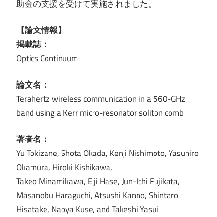
助金の支援を受けて実施されました。
【論文情報】
掲載誌：
Optics Continuum
論文名：
Terahertz wireless communication in a 560-GHz
band using a Kerr micro-resonator soliton comb
著者名：
Yu Tokizane, Shota Okada, Kenji Nishimoto, Yasuhiro
Okamura, Hiroki Kishikawa,
Takeo Minamikawa, Eiji Hase, Jun-Ichi Fujikata,
Masanobu Haraguchi, Atsushi Kanno, Shintaro
Hisatake, Naoya Kuse, and Takeshi Yasui