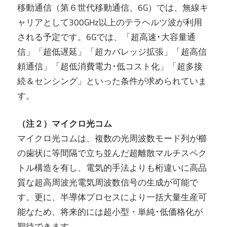
移動通信（第６世代移動通信、6G）では、無線キ
ャリアとして300GHz以上のテラヘルツ波が利用
される予定です。6Gでは、「超高速･大容量通
信」「超低遅延」「超カバレッジ拡張」「超高信
頼通信」「超低消費電力･低コスト化」「超多接
続＆センシング」といった条件が求められていま
す。
（注２）マイクロ光コム
マイクロ光コムは、複数の光周波数モード列が櫛
の歯状に等間隔で立ち並んだ超離散マルチスペク
トル構造を有し、電気的手法よりも桁違いに高品
質な超高周波光電気周波数信号の生成が可能で
す。更に、半導体プロセスにより一括大量生産可
能なため、将来的には超小型・単純･低価格化が
期待できます。