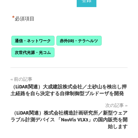
*
必須項目
通信・ネットワーク
赤外(IR)・テラヘルツ
次世代光源・光コム
投
前の記事
（LiDAR関連）大成建設株式会社／土砂山を検出し押
稿
土経路を自ら決定する自律制御型ブルドーザを開発
ナ
次の記事
（LiDAR関連）株式会社構造計画研究所／新型ウェア
ビ
ラブル計測デバイス 「NavVis VLX3」の国内販売を開
ゲ
始します